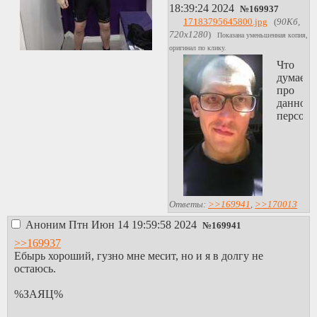
18:39:24 2024
№
169937
17183795645800.jpg
(
90Кб,
720x1280
)
Показана уменьшенная копия,
оригинал по клику.
Что
думаеш
про
данного
персона
Ответы:
>>169941
,
>>170013
Аноним
Птн Июн 14 19:59:58 2024
№
169941
>>169937
Ебырь хороший, гузно мне месит, но и я в долгу не
остаюсь.
%ЗАЯЦ%