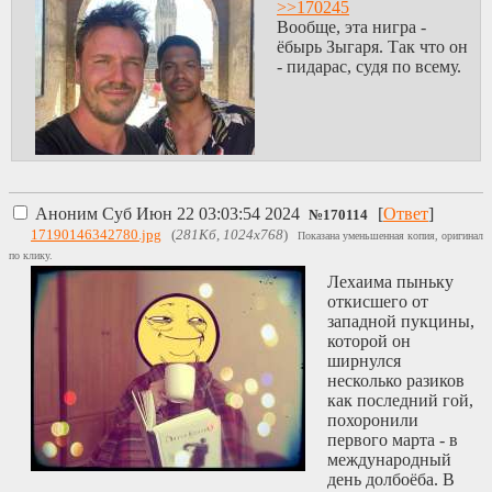
>>170245
Вообще, эта нигра -
ёбырь Зыгаря. Так что он
- пидарас, судя по всему.
Аноним
Суб Июн 22 03:03:54 2024
[
Ответ
]
№
170114
17190146342780.jpg
(
281Кб, 1024x768
)
Показана уменьшенная копия, оригинал
по клику.
Лехаима пыньку
откисшего от
западной пукцины,
которой он
ширнулся
несколько разиков
как последний гой,
похоронили
первого марта - в
международный
день долбоёба. В