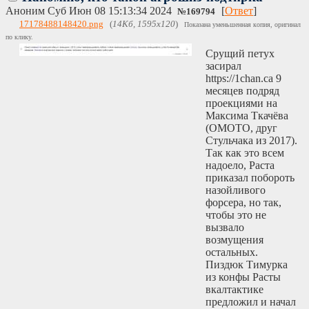
Аноним
Суб Июн 08 15:13:34 2024
[
Ответ
]
№
169794
17178488148420.png
(
14Кб, 1595x120
)
Показана уменьшенная копия, оригинал
по клику.
Срущий петух
засирал
httрs://1chan.ca 9
месяцев подряд
проекциями на
Максима Ткачёва
(ОМОТО, друг
Стульчака из 2017).
Так как это всем
надоело, Раста
приказал побороть
назойливого
форсера, но так,
чтобы это не
вызвало
возмущения
остальных.
Пиздюк Тимурка
из конфы Расты
вкалтактике
предложил и начал