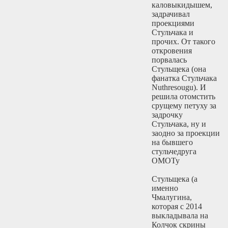
каловыкидышем,
задрачивал
проекциями
Стульчака и
прочих. От такого
откровения
порвалась
Стульщека (она
фанатка Стульчака
Nuthresougu). И
решила отомстить
срущему петуху за
задрочку
Стульчака, ну и
заодно за проекции
на бывшего
стульчедруга
ОМОТу
Стульщека (а
именно
Чмалугина,
которая с 2014
выкладывала на
Колчок скрины