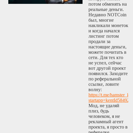
потом обменять на
реальные деньги.
Недавно NOTCoin
был, многие
накликали монеток
и когда начался
листинг потом
продали за
настоящие деньги,
можете почитать в
сети. Для тех кто
не успел, сейчас
вот другой проект
появился. Заходите
по реферальной
ссылке, ловите
волну:
https://t.me/hamster_ko
startapp=kentId584927
Мод, не удаляй
плиз, будь
человеком, я не
рекламный агент
проекта, я просто в
рефералке