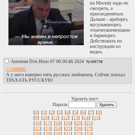
на Москву надо не
радостью
смотреть, а
принялась удалять
присоединяться.
каждый пост
Дальше - араборез,
сосимкосеруна.
мусульманорез,
Агрошизик же
этинческоеменшинст
продолжал и
и баринорез.
продолжает до сих
Действовать по
пор форсить, что
инструкции из
«Подтирка» — это
видео.
Чмалугина, но все
же кличка
Аноним
Птн Июн 07 00:30:48 2024
№
169738
«Подтирка» за ним
>>169693
удачно закрепилась
А у него наверно пять русских любовниц. Сейчас поехал
в колчесознании.
ТРАХАТЬ РУССКУЮ
Удалить пост
Пароль
[
0
] [
1
] [
2
] [
3
] [
4
] [
5
] [
6
] [
7
] [
8
]
[
9
] [
10
] [
11
] [
12
] [
13
] [
14
] [
15
]
[
16
] [
17
] [
18
] [
19
] [
20
] [
21
]
[
22
] [
23
] [
24
] [
25
] [
26
] [
27
]
[
28
] [
29
] [
30
] [
31
] [
32
] [
33
]