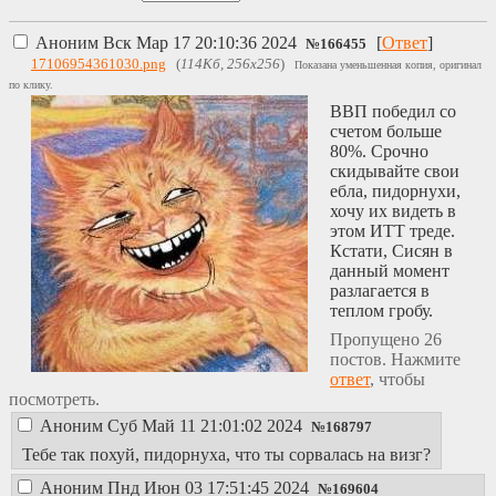
Аноним
Вск Мар 17 20:10:36 2024
[
Ответ
]
№
166455
17106954361030.png
(
114Кб, 256x256
)
Показана уменьшенная копия, оригинал
по клику.
ВВП победил со
счетом больше
80%. Срочно
скидывайте свои
ебла, пидорнухи,
хочу их видеть в
этом ИТТ треде.
Кстати, Сисян в
данный момент
разлагается в
теплом гробу.
Пропущено 26
постов. Нажмите
ответ
, чтобы
посмотреть.
Аноним
Суб Май 11 21:01:02 2024
№
168797
Тебе так похуй, пидорнуха, что ты сорвалась на визг?
Аноним
Пнд Июн 03 17:51:45 2024
№
169604