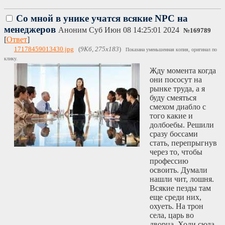
Со мной в унике учатся всякие NPC на
менеджеров
Аноним
Суб Июн 08 14:25:01 2024
№
169789
[
Ответ
]
17178459013430.jpg
(
9Кб, 275x183
)
Показана уменьшенная копия, оригинал по
клику.
Жду момента когда
они пососут на
рынке труда, а я
буду смеяться
смехом диабло с
того какие и
долбоебы. Решили
сразу боссами
стать, перепрыгнув
через то, чтобы
профессию
освоить. Думали
нашли чит, лошня.
Всякие пезды там
еще среди них,
охуеть. На трон
села, царь во
дворца. Ходи сюда