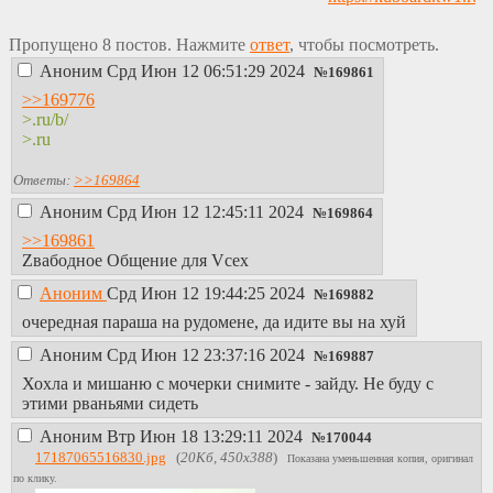
Пропущено 8 постов. Нажмите
ответ
, чтобы посмотреть.
Аноним
Срд Июн 12 06:51:29 2024
№
169861
>>169776
>.ru/b/
>.ru
Ответы:
>>169864
Аноним
Срд Июн 12 12:45:11 2024
№
169864
>>169861
Zвабодное Общение для Vсех
Аноним
Срд Июн 12 19:44:25 2024
№
169882
очередная параша на рудомене, да идите вы на хуй
Аноним
Срд Июн 12 23:37:16 2024
№
169887
Хохла и мишаню с мочерки снимите - зайду. Не буду с
этими рваньями сидеть
Аноним
Втр Июн 18 13:29:11 2024
№
170044
17187065516830.jpg
(
20Кб, 450x388
)
Показана уменьшенная копия, оригинал
по клику.