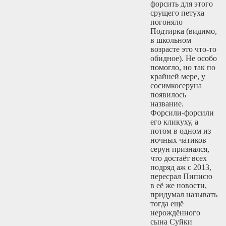
форсить для этого
срущего петуха
погоняло
Подтирка (видимо,
в школьном
возрасте это что-то
обидное). Не особо
помогло, но так по
крайней мере, у
сосимкосеруна
появилось
название.
Форсили-форсили
его кликуху, а
потом в одном из
ночных чатиков
серун признался,
что достаёт всех
подряд аж с 2013,
пересрал Пиписю
в её же новости,
придумал называть
тогда ещё
нерождённого
сына Суйки