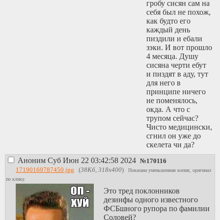
гробу сисян сам на
себя был не похож,
как будто его
каждый день
пиздили и ебали
зэки. И вот прошло
4 месяца. Душу
сисяна черти ебут
и пиздят в аду, тут
для него в
принципе ничего
не поменялось,
окда. А что с
трупом сейчас?
Чисто медицински,
сгнил он уже до
скелета чи да?
Аноним
Суб Июн 22 03:42:58 2024
№
170116
17190169787450.jpg
(
38Кб, 318x400
)
Показана уменьшенная копия, оригинал
по клику.
Это тред поклонников
дезинфы одного известного
ФСБшного рупора по фамилии
Соловей?