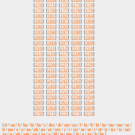
[
170
] [
171
] [
172
] [
173
] [
174
]
[
175
] [
176
] [
177
] [
178
] [
179
]
[
180
] [
181
] [
182
] [
183
] [
184
]
[
185
] [
186
] [
187
] [
188
] [
189
]
[
190
] [
191
] [
192
] [
193
] [
194
]
[
195
] [
196
] [
197
] [
198
] [
199
]
[
200
] [
201
] [
202
] [
203
] [
204
]
[
205
] [
206
] [
207
] [
208
] [
209
]
[
210
] [
211
] [
212
] [
213
] [
214
]
[
215
] [
216
] [
217
] [
218
] [
219
]
[
220
] [
221
] [
222
] [
223
] [
224
]
[
225
] [
226
] [
227
] [
228
] [
229
]
[
230
] [
231
] [
232
] [
233
] [
234
]
[
235
] [
236
] [
237
] [
238
] [
239
]
[
240
] [
241
] [
242
] [
243
] [
244
]
[
245
] [
246
] [
247
] [
248
] [
249
]
[
250
] [
251
] [
252
] [
253
] [
254
]
[
255
] [
256
] [
257
] [
258
] [
259
]
[
260
] [
261
] [
262
] [
263
] [
264
]
[
265
] [
266
] [
267
] [
268
] [
269
]
[
270
] [
271
] [
272
] [
273
] [
274
]
[
d
//
au
/
b
/
bg
/
bi
/
bo
/
c
/
dev
/
di
/
em
/
ew
/
f
/
fa
/
fl
/
hi
/
hr
/
me
/
mo
/
ne
/
fi
/
mu
/
o
/
p
/
pa
/
ph
/
po
/
pr
/
psy
/
r
/
s
/
sci
/
sn
/
sp
/
t
/
td
/
tr
/
trv
/
tv
/
un
/
vg
/
w
/
wh
/
wm
/
wp
//
aa
/
a
/
fd
/
ja
/
ma
//
fg
/
g
/
ga
/
h
/
ho
]