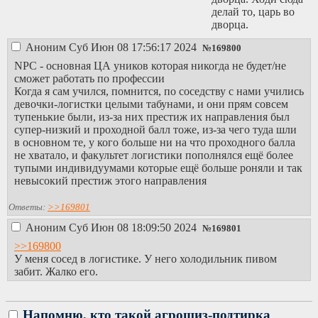
делай то, царь во
дворца.
Аноним
Суб Июн 08 17:56:17 2024
№
169800
NPC - основная ЦА уников которая никогда не будет/не
сможет работать по профессии
Когда я сам учился, помнится, по соседству с нами учились
девочки-логистки целыми табунами, и они прям совсем
тупенькие были, из-за них престиж их направления был
супер-низкий и проходной балл тоже, из-за чего туда шли
в основном те, у кого больше ни на что проходного балла
не хватало, и факультет логистики пополнялся ещё более
тупыми индивидуумами которые ещё больше роняли и так
невысокий престиж этого направления
Ответы:
>>169801
Аноним
Суб Июн 08 18:09:50 2024
№
169801
>>169800
У меня сосед в логистике. У него холодильник пивом
забит. Жалко его.
Напомню, кто такой агрошиз-подтирка