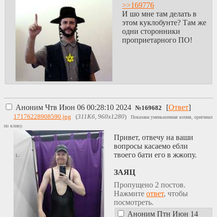
>>169776
И шо мне там делать в
этом куклобунте? Там же
одни сторонники
проприетарного ПО!
Аноним
Чтв Июн 06 00:28:10 2024
[
Ответ
]
№
169682
17176228908590.jpg
(
311Кб, 960x1280
)
Показана уменьшенная копия, оригинал
по клику.
Привет, отвечу на ваши
вопросы касаемо ебли
твоего бати его в жжопу.
ЗАЯЦ
Пропущено 2 постов.
Нажмите
ответ
, чтобы
посмотреть.
Аноним
Птн Июн 14