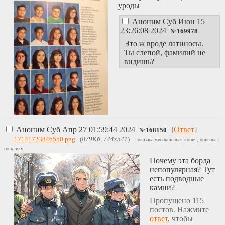
уроды
Аноним
Суб Июн 15
23:26:08 2024
№
169978
Это ж вроде латиносы.
Ты слепой, фамилий не
видишь?
Аноним
Суб Апр 27 01:59:44 2024
[
Ответ
]
№
168150
17141723846550.png
(
879Кб, 744x541
)
Показана уменьшенная копия, оригинал
по клику.
Почему эта борда
непопулярная? Тут
есть подводные
камни?
Пропущено 115
постов. Нажмите
ответ
, чтобы