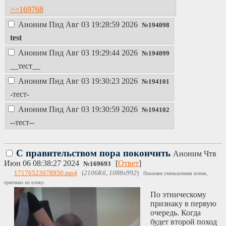
было два погоняла:
>>169768
«Подтирка» и
Аноним
Пнд Авг 03 19:28:59 2026
«Агрошизик».
№
194098
Самому
test
сосимкосеруну это
не понравилось. И
Аноним
Пнд Авг 03 19:29:44 2026
№
194099
он решил скинуть
__тест__
первую кличку
«Подтирка» на
Аноним
Пнд Авг 03 19:30:23 2026
№
194101
проецировавшую с
-тест-
ним 7 часов
Чмалугину. Но
Аноним
Пнд Авг 03 19:30:59 2026
№
194102
внезапно Раста
--тест--
решил не строить
коварных планов, а
пойти простым
С правительством пора покончить
путём. Он взял и
Аноним
Чтв
выдал Чмалугиной
Июн 06 08:38:27 2024
[
Ответ
]
№
169693
аппруверку №4 с
17176523078950.mp4
(
2106Кб, 1088x992
)
Показана уменьшенная копия,
возможностью
оригинал по клику.
удалять посты.
По этническому
Чмалугина онлайн
признаку в первую
на Колчке
очередь. Когда
практически
будет второй поход
круглые сутки и с