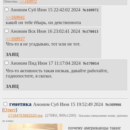
Ответы:
>>169972
Аноним
Суб Июн 15 22:42:02 2024
№
169972
>>169941
какой он тебе ёбырь, он девственнота
Аноним
Вск Июн 16 23:02:41 2024
№
170013
>>169937
Что-то я не угадываю, тот или не тот.
ЗАЯЦ
Аноним
Пнд Июн 17 11:17:04 2024
№
170014
Что-то активность такая низкая, давайте работайте,
годнопостите, я скозал.
ЗАЯЦ
генетика
Аноним
Суб Июн 15 19:52:49 2024
№
169966
[
Ответ
]
17184703692020.jpg
(
270Кб, 900x1200
)
Показана уменьшенная копия, оригинал
по клику.
почему американцы такие