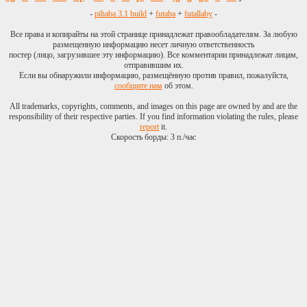
-
pihaba 3.1 build
+
futaba
+
futallaby
-
Все права и копирайты на этой странице принадлежат правообладателям. За любую
размещенную информацию несет личную ответственность
постер (лицо, загрузившее эту информацию). Все комментарии принадлежат лицам,
отправившим их.
Если вы обнаружили информацию, размещённую против правил, пожалуйста,
сообщите нам
об этом.
All trademarks, copyrights, comments, and images on this page are owned by and are the
responsibility of their respective parties. If you find information violating the rules, please
report
it.
Скорость борды: 3 п./час