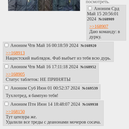
посмотреть.
Аноним
Срд
Май 15 20:56:01
2024
№
168909
>>168907
Даю команду: в
дурку.
Аноним
Чтв Май 16 00:18:59 2024
№
168920
>>168913
Нацистский выблядок. Фаб выбъет из тебя всю дурь.
Аноним
Чтв Май 16 17:11:18 2024
№
168952
>>168905
Статус таблеток: НЕ ПРИНЯТЫ
Аноним
Суб Июн 01 00:52:37 2024
№
169539
Тухлотред, я бампую тебя!
Аноним
Птн Июн 14 18:48:07 2024
№
169938
>>168150
Тут цензура же.
Удалили все треды с деанонами мочеров сосача.