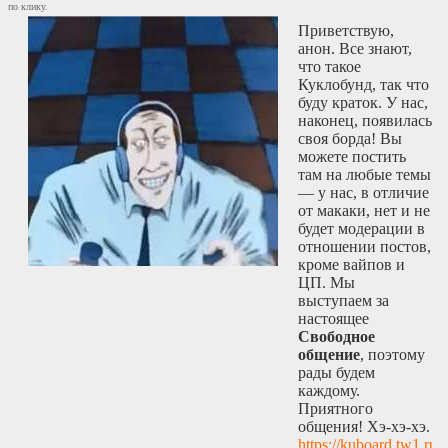
по клику.
Приветствую,
анон. Все знают,
что такое
Куклобунд, так что
буду краток. У нас,
наконец, появилась
своя борда! Вы
можете постить
там на любые темы
— у нас, в отличие
от макаки, нет и не
будет модерации в
отношении постов,
кроме вайпов и
ЦП. Мы
выступаем за
настоящее
Свободное
общение
, поэтому
рады будем
каждому.
Приятного
общения! Хэ-хэ-хэ.
https://kuboard.tw1.ru/b