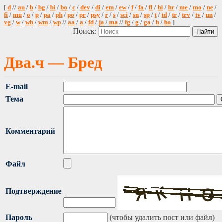
[
d
//
au
/
b
/
bg
/
bi
/
bo
/
c
/
dev
/
di
/
em
/
ew
/
f
/
fa
/
fl
/
hi
/
hr
/
me
/
mo
/
ne
/
fi
/
mu
/
o
/
p
/
pa
/
ph
/
po
/
pr
/
psy
/
r
/
s
/
sci
/
sn
/
sp
/
t
/
td
/
tr
/
trv
/
tv
/
un
/
vg
/
w
/
wh
/
wm
/
wp
//
aa
/
a
/
fd
/
ja
/
ma
//
fg
/
g
/
ga
/
h
/
ho
]
Поиск:
Два.ч — Бред
E-mail
Тема
Комментарий
Файл
Подтверждение
Пароль
(чтобы удалить пост или файл)