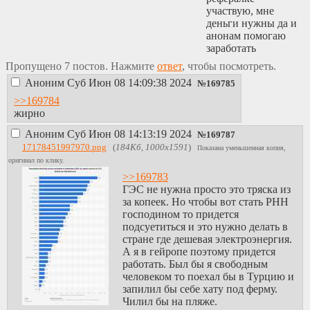
участвую, мне
деньги нужны да и
анонам помогаю
заработать
Пропущено 7 постов. Нажмите
ответ
, чтобы посмотреть.
Аноним
Суб Июн 08 14:09:38 2024
№
169785
>>169784
жирно
Аноним
Суб Июн 08 14:13:19 2024
№
169787
17178451997970.png
(
184Кб, 1000x1591
)
Показана уменьшенная копия,
оригинал по клику.
>>169783
ГЭС не нужна просто это тряска из
за копеек. Но чтобы вот стать РНН
господином то придется
подсуетиться и это нужно делать в
стране где дешевая электроэнергия.
А я в гейропе поэтому придется
работать. Был бы я свободным
человеком то поехал бы в Турцию и
запилил бы себе хату под ферму.
Чилил бы на пляже.