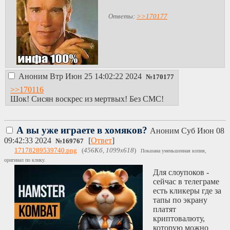
Ответы:
>>170177
Аноним
Втр Июн 25 14:02:22 2024
№
170177
>>170116
Шок! Сисян воскрес из мертвых! Без СМС!
А вы уже играете в хомяков?
Аноним
Суб Июн 08
09:42:33 2024
[
Ответ
]
№
169767
17178289539740.png
(
456Кб, 1099x618
)
Показана уменьшенная копия,
оригинал по клику.
Для слоупоков -
сейчас в телеграме
есть кликеры где за
тапы по экрану
платят
криптовалюту,
которую можно