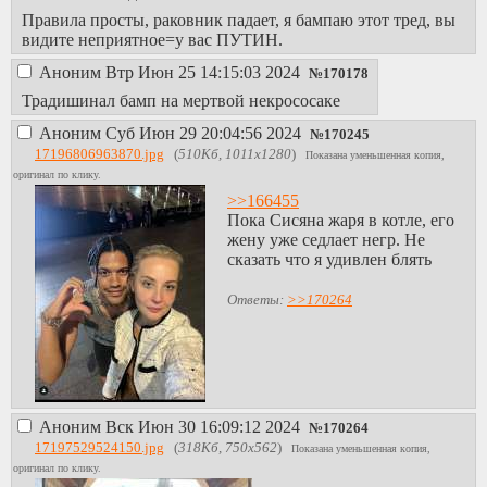
Правила просты, раковник падает, я бампаю этот тред, вы
видите неприятное=у вас ПУТИН.
Аноним
Втр Июн 25 14:15:03 2024
№
170178
Традишинал бамп на мертвой некрососаке
Аноним
Суб Июн 29 20:04:56 2024
№
170245
17196806963870.jpg
(
510Кб, 1011x1280
)
Показана уменьшенная копия,
оригинал по клику.
>>166455
Пока Сисяна жаря в котле, его
жену уже седлает негр. Не
сказать что я удивлен блять
Ответы:
>>170264
Аноним
Вск Июн 30 16:09:12 2024
№
170264
17197529524150.jpg
(
318Кб, 750x562
)
Показана уменьшенная копия,
оригинал по клику.