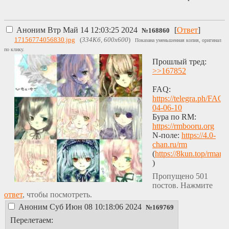
переписок с
Жилбичмом)
написала
Аноним
Втр Май 14 12:03:25 2024
[
Ответ
]
№
168860
ТЕКСТОВИЧОК и
17156774056830.jpg
(
334Кб, 600x600
)
Показана уменьшенная копия, оригинал
около 7 часов
по клику.
подряд отвечала
сосимкосеруну
Прошлый тред:
фразами из него,
>>167852
даже не меняя их.
Серун делал вид,
FAQ:
что он скрипт и не
https://telegra.ph/FAQ-
замечал этого, но
04-06-10
отвечал ПО-
Бура по RM:
РАЗНОМУ. Тогда в
https://rmbooru.org
конфе Расты
N-поле:
https://4.0-
решили
chan.ru/rm
поворошить
(
https://8kun.top/rmart
архивы 1chan.ru и
)
нашли старую
Пропущено 501
кличку
постов. Нажмите
сосимкосеруна,
ответ
, чтобы посмотреть.
которую ему дала
Аноним
Суб Июн 08 10:18:06 2024
№
Суйка —
169769
«агрошизик».
Перелетаем:
Теперь у сруля