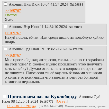
Аноним
Пнд Июн 10 04:41:57 2024
№
169834
>>169767
>потом
Ясно
Аноним
Втр Июн 11 14:34:10 2024
№
169850
>>169767
Нахуй пошел, еблан. Иди среди школоты подобную хуйню
пиарь.
Аноним
Срд Июн 19 19:36:59 2024
№
170070
>>169767
Мне просто блджад интересно, сколько лично ты заработал
на этой ухне? И сколько нужно прокликать чтоб получить
хоть копейку? Думаю ответы на эти вопросы не зря нигде
не пишутся. Плюс если ты обладаешь базовыми знаниями
о крипте то понимаешь что вывести в реал без большой
комиссии нереально.
Приглашаем вас на Куклоборду.
Аноним
Суб
Июн 08 12:26:51 2024
[
Ответ
]
№
169776
17178388115290.png
(
653Кб, 640x640
)
Показана уменьшенная копия, оригинал