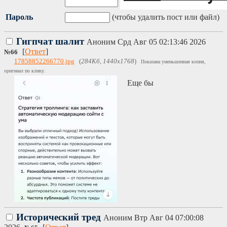
Пароль
(чтобы удалить пост или файл)
Гигпчат шалит
Аноним
Срд Авг 05 02:13:46 2026
[
Ответ
]
№
66
17858852266770.jpg
(
284Кб, 1440x1768
)
Показана уменьшенная копия,
оригинал по клику.
Еще бы
Исторический тред
Аноним
Втр Авг 04 07:00:08