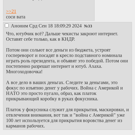
>>21
соси вата
Аноним
Срд Сен 18 18:09:29 2024
№
33
Что, ютубчик всё? Дальше чекисты закроют интернет.
Оставят себе только, как в КНДР.
Потом они сольют все деньги из бюджета, устроят
госпереворот и посадят в кресло подставного номинала
играть роль президента, и объявят это победой. Потом они
постепенно разрешат интернет и ютуб. Ахаха.
Многоходовочка!
А все дело в ваших деньгах. Следите за деньгами, это
фокус по изъятию денег у рабочих. Война с Америкой и
НАТО это просто пугало, образ, как платок
прикрывающий коробку в руках фокусника.
Платок у фокусника служит для прикрытия, маскировки, и
отвлечения внимания, вот так и "война с Америкой" уже
100 лет используется для прикрытия воровства денег из
карманов рабочих.