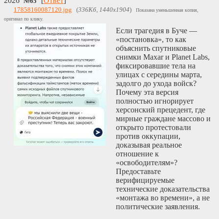
2026
[
Ответ
]
№
65
17858160087120.jpg
(
336Кб, 1440x1904
)
Показана уменьшенная копия,
оригинал по клику.
Если трагедия в Буче —
«постановка», то как
объяснить спутниковые
снимки Maxar и Planet Labs,
фиксировавшие тела на
улицах с середины марта,
задолго до ухода войск?
Почему эта версия
полностью игнорирует
херсонский прецедент, где
мирные граждане массово и
открыто протестовали
против оккупации,
доказывая реальное
отношение к
«освободителям»?
Предоставьте
верифицируемые
технические доказательства
«монтажа во времени», а не
политические заявления.