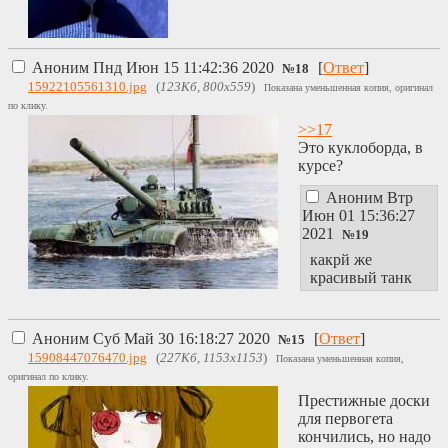
Аноним
Пнд Июн 15 11:42:36 2020
[
Ответ
]
№
18
15922105561310.jpg
(
123Кб, 800x559
)
Показана уменьшенная копия, оригинал
по клику.
>>17
Это куклоборда, в
курсе?
Аноним
Втр
Июн 01 15:36:27
2021
№
19
какрй же
красивый танк
Аноним
Суб Май 30 16:18:27 2020
[
Ответ
]
№
15
15908447076470.jpg
(
227Кб, 1153x1153
)
Показана уменьшенная копия,
оригинал по клику.
Престижные доски
для первогета
кончились, но надо