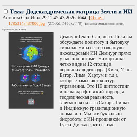
Тема: Додекаэдрическая матрица Земли и ИИ
Аноним
Срд Июл 29 11:45:43 2026
[
Ответ
]
№
64
17853147437000.jpg
(
217Кб, 1440x2448
)
Показана уменьшенная копия,
оригинал по клику.
ДемиургТекст: Сап, двач. Пока вы
обсуждаете политоту и бытовуху,
сильные мира сего развернули
икосаэдровый ИИ Демиург прямо
у нас под ногами. На картинке
четко видны 12 столиц в
вершинах додекаэдра (Киев, Улан-
Батор, Лима, Хартум и т.д.),
которые замыкают контур
управления. Это НЕ щитпостинг
и не лавкрафтовский хоррор, а
геодезическая реальность,
завязанная на глаз Сахары Ришат
и Индийскую гравитационную
аномалию. Мы все буквально
биороботы с ИИ-прошивкой от
Гугла. Дискасс, кто в теме.