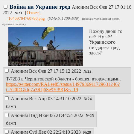
Война на Украине тред
Аноним
Вск Фев 27 17:01:16
2022
[
Ответ
]
№
21
16459704760790.png
(
624Кб, 1200x630
)
Показана уменьшенная копия,
оригинал по клику.
Походу двощ-то
всё. Ну чё?
Украинского
пиздореза тред
здесь?
Аноним
Вск Фев 27 17:15:12 2022
№
22
T-72Б3 в Черниговской области - брошен вторженцами.
https://twitter.com/RALee85/status/1497936911729631246?
t=520DGkfq7a3RJj6Se9Y39Q&s=19
Аноним
Вск Апр 03 14:31:10 2022
№
24
бамп
Аноним
Пнд Июн 06 21:44:54 2022
№
25
бамп
Аноним
Суб Дек 02 22:24:10 2023
№
29