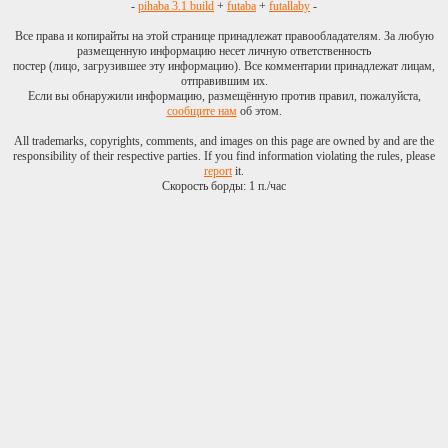
-
pihaba 3.1 build
+
futaba
+
futallaby
-
Все права и копирайты на этой странице принадлежат правообладателям. За любую
размещенную информацию несет личную ответственность
постер (лицо, загрузившее эту информацию). Все комментарии принадлежат лицам,
отправившим их.
Если вы обнаружили информацию, размещённую против правил, пожалуйста,
сообщите нам
об этом.
All trademarks, copyrights, comments, and images on this page are owned by and are the
responsibility of their respective parties. If you find information violating the rules, please
report
it.
Скорость борды: 1 п./час