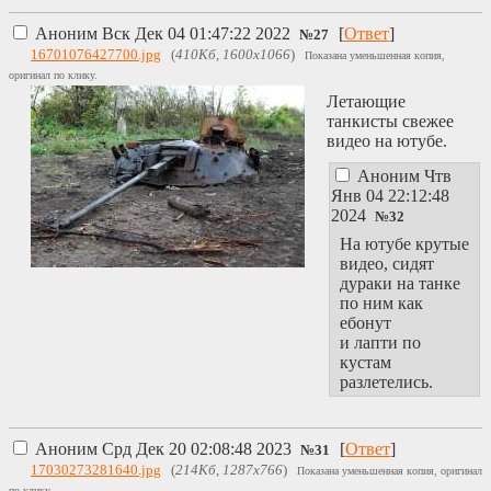
Аноним
Вск Дек 04 01:47:22 2022
[
Ответ
]
№
27
16701076427700.jpg
(
410Кб, 1600x1066
)
Показана уменьшенная копия,
оригинал по клику.
Летающие
танкисты свежее
видео на ютубе.
Аноним
Чтв
Янв 04 22:12:48
2024
№
32
На ютубе крутые
видео, сидят
дураки на танке
по ним как
ебонут
и лапти по
кустам
разлетелись.
Аноним
Срд Дек 20 02:08:48 2023
[
Ответ
]
№
31
17030273281640.jpg
(
214Кб, 1287x766
)
Показана уменьшенная копия, оригинал
по клику.