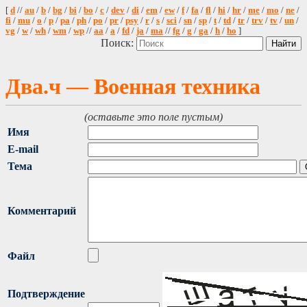
[
d
//
au
/
b
/
bg
/
bi
/
bo
/
c
/
dev
/
di
/
em
/
ew
/
f
/
fa
/
fl
/
hi
/
hr
/
me
/
mo
/
ne
/
fi
/
mu
/
o
/
p
/
pa
/
ph
/
po
/
pr
/
psy
/
r
/
s
/
sci
/
sn
/
sp
/
t
/
td
/
tr
/
trv
/
tv
/
un
/
vg
/
w
/
wh
/
wm
/
wp
//
aa
/
a
/
fd
/
ja
/
ma
//
fg
/
g
/
ga
/
h
/
ho
]
Поиск:
Два.ч — Военная техника
(оставьте это поле пустым)
Имя
E-mail
Тема
Комментарий
Файл
Подтверждение