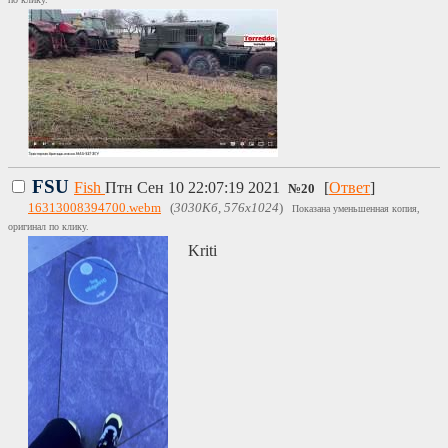
FSU
Fish
Птн Сен 10 22:07:19 2021
[
Ответ
]
№
20
16313008394700.webm
(
3030Кб, 576x1024
)
Показана уменьшенная копия,
оригинал по клику.
Kriti