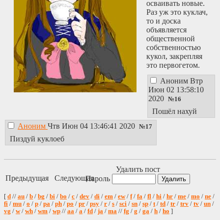
осваивать новые.
Раз уж это куклач,
то и доска
объявляется
общественной
собственностью
кукол, закрепляя
это первогетом.
Аноним
Втр
Июн 02 13:58:10
2020
№
16
Пошёл нахуй
Аноним
Чтв Июн 04 13:46:41 2020
№
17
Пиздуй куклоеб
Удалить пост
Предыдущая
Следующая
Пароль
[
d
//
au
/
b
/
bg
/
bi
/
bo
/
c
/
dev
/
di
/
em
/
ew
/
f
/
fa
/
fl
/
hi
/
hr
/
me
/
mo
/
ne
/
fi
/
mu
/
o
/
p
/
pa
/
ph
/
po
/
pr
/
psy
/
r
/
s
/
sci
/
sn
/
sp
/
t
/
td
/
tr
/
trv
/
tv
/
un
/
vg
/
w
/
wh
/
wm
/
wp
//
aa
/
a
/
fd
/
ja
/
ma
//
fg
/
g
/
ga
/
h
/
ho
]