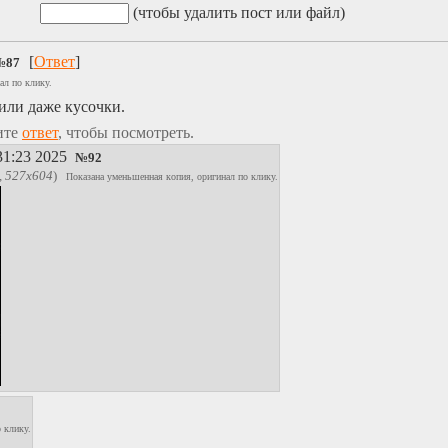
(чтобы удалить пост или файл)
[
Ответ
]
№
87
ал по клику.
ли даже кусочки.
ите
ответ
, чтобы посмотреть.
31:23 2025
№
92
, 527x604
)
Показана уменьшенная копия, оригинал по клику.
 клику.