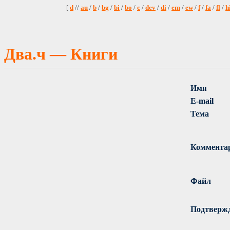
[
d
//
au
/
b
/
bg
/
bi
/
bo
/
c
/
dev
/
di
/
em
/
ew
/
f
/
fa
/
fl
/
h
Два.ч — Книги
Имя
E-mail
Тема
Коммента
Файл
Подтверж