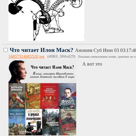
Что читает Илон Маск?
Аноним
Суб Июн 03 03:17:4
16857514605520.jpg
(
48Кб, 384x429
)
Показана уменьшенная копия, оригинал по к
А вот это