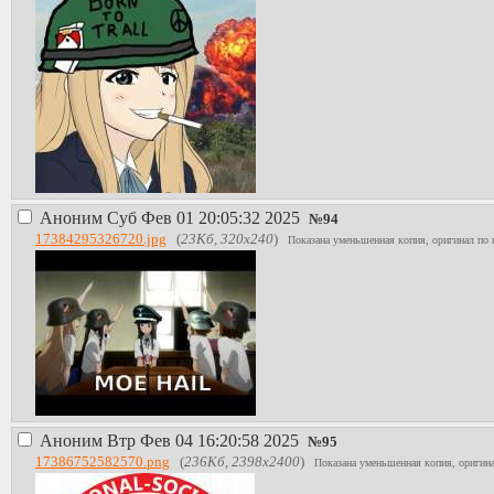
Аноним
Суб Фев 01 20:05:32 2025
№
94
17384295326720.jpg
(
23Кб, 320x240
)
Показана уменьшенная копия, оригинал по 
Аноним
Втр Фев 04 16:20:58 2025
№
95
17386752582570.png
(
236Кб, 2398x2400
)
Показана уменьшенная копия, оригина