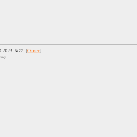
0 2023
[
Ответ
]
№
77
лику.