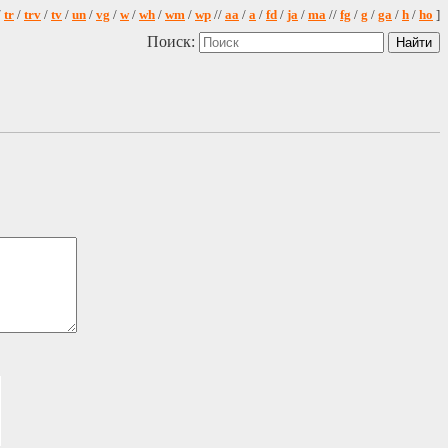
/
tr
/
trv
/
tv
/
un
/
vg
/
w
/
wh
/
wm
/
wp
//
aa
/
a
/
fd
/
ja
/
ma
//
fg
/
g
/
ga
/
h
/
ho
]
Поиск: