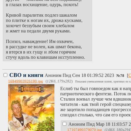
в глазах восхищение, одурь, похоть!
Кривой паралитик подлез шакалом
по плитке к ногам их, дрожа кусками,
хохочет беззубым своим хлебалом
и жмет на педали двумя руками.
Психоз, наваждение! Им охвачен,
в рассудке не волен, как шмат бекона,
я втерся в их гущу и лбом горячим
стучу вдоль по клавишам исступленно.
СВО и книги
Аноним
Пнд Сен 18 01:39:52 2023
[
О
№
78
16949903926190.jpg
(
12Кб, 179x282
)
Показана уменьшенная копия, оригинал по к
Еслиб ты был говноедом как я нап
патриотического фентези. Поток по
Сталин воевал лучше чем вдвшник 
читателя - как твой герой спецназ
же зацепило попаданцев прогрессор
спиздил столько, что сам его проек
Аноним
Пнд Мар 18 11:03:57 
17107490379070.jpg
(
14Кб, 180x294