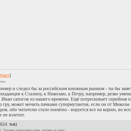
твет
]
лику.
ример и следил бы за российским книжным рынком - ты бы замет
паданцев к Сталину, к Николаю, к Петру, например, резко умень
Иван сапогов из нашего времени. Ещё потрескивает серийная по
ер гру, может мочить пачками супермутантов, если он от Миколы
ов, ибо читателю стало понятно - воруется все на корню, во всех
т не взлетит.
2024
№
82
)
Показана уменьшенная копия, оригинал по клику.