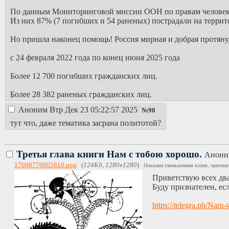
По данным Мониторинговой миссии ООН по правам человека 
Из них 87% (7 погибших и 54 раненых) пострадали на террит
Но пришла наконец помощь! Россия мирная и добрая протяну
с 24 февраля 2022 года по конец июня 2025 года
Более 12 700 погибших гражданских лиц.
Более 28 382 раненых гражданских лиц.
Аноним
Втр Дек 23 05:22:57 2025
№
98
тут что, даже тематика засрана политотой?
Третья глава книги Нам с тобою хорошо.
Анон
17608770805810.png
(
124Кб, 1280x1280
)
Показана уменьшенная копия, оригинал
Приветствую всех два
Буду признателен, ес
https://telegra.ph/Nam