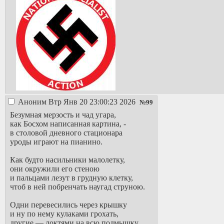
Аноним
Втр Янв 20 23:00:23 2026
№
99
Безумная мерзость и чад угара,
как Босхом написанная картина, -
в столовой дневного стационара
уроды играют на пианино.
Как будто насильники малолетку,
они окружили его стеною
и пальцами лезут в грудную клетку,
чтоб в ней побренчать наугад струною.
Одни перевесились через крышку
и ну по нему кулаками грохать,
другие — локтями на всю подмышку,