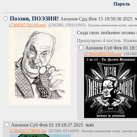
Пароль
Поэзия, ПОЭЗИЯ!
Аноним
Срд Янв 15 18:59:30 2025
17369567702100.png
(
2362Кб, 1581x1945
)
Показана уменьшенная копия, оригин
Сюда свои любымие поэмы и
Пропущено 4 постов. Нажм
Аноним
Суб Фев 01 18:
17384238832350.png
(
361Кб
Аноним
Суб Фев 01 19:18:37 2025
№
93
17384267178830.jpg
(
113Кб, 651x604
)
Показана уменьшенная копия, оригинал по