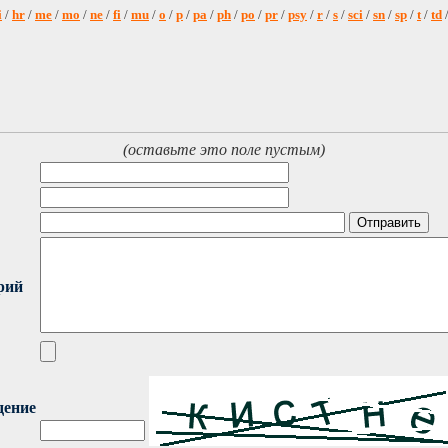
i
/
hr
/
me
/
mo
/
ne
/
fi
/
mu
/
o
/
p
/
pa
/
ph
/
po
/
pr
/
psy
/
r
/
s
/
sci
/
sn
/
sp
/
t
/
td
(оставьте это поле пустым)
рий
дение