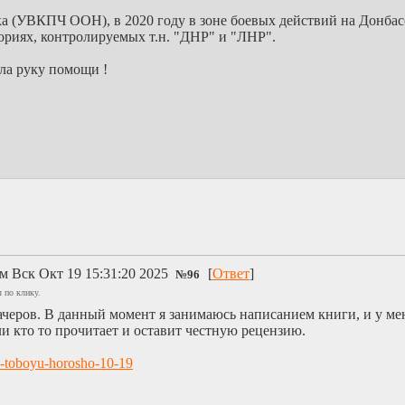
(УВКПЧ ООН), в 2020 году в зоне боевых действий на Донбассе
ориях, контролируемых т.н. "ДНР" и "ЛНР".
ла руку помощи !
им
Вск Окт 19 15:31:20 2025
[
Ответ
]
№
96
 по клику.
черов. В данный момент я занимаюсь написанием книги, и у меня
ли кто то прочитает и оставит честную рецензию.
-s-toboyu-horosho-10-19