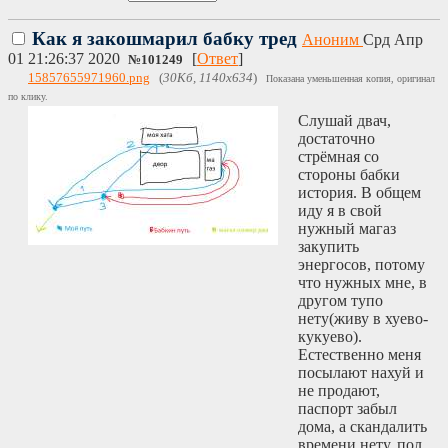
Как я закошмарил бабку тред
Аноним
Срд Апр
01 21:26:37 2020
[
Ответ
]
№
101249
15857655971960.png
(
30Кб, 1140x634
)
Показана уменьшенная копия, оригинал
по клику.
Слушай двач,
достаточно
стрёмная со
стороны бабки
история. В общем
иду я в свой
нужный магаз
закупить
энергосов, потому
что нужных мне, в
другом тупо
нету(живу в хуево-
кукуево).
Естественно меня
посылают нахуй и
не продают,
паспорт забыл
дома, а скандалить
времени нету, пол