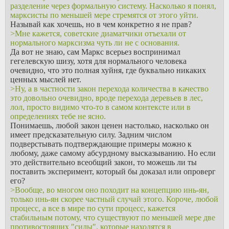
разделение через формальную систему. Насколько я понял,
марксисты по меньшей мере стремятся от этого уйти.
Называй как хочешь, но в чем конкретно я не прав?
>Мне кажется, советские диаматчики отъехали от
нормального марксизма чуть ли не с основания.
Да вот не знаю, сам Маркс всерьез воспринимал
гегелевскую шизу, хотя для нормального человека
очевидно, что это полная хуйня, где буквально никаких
ценных мыслей нет.
>Ну, а в частности закон перехода количества в качество
это довольно очевидно, вроде перехода деревьев в лес,
лол, просто видимо что-то в самом контексте или в
определениях тебе не ясно.
Понимаешь, любой закон ценен настолько, насколько он
имеет предсказательную силу. Задним числом
подверстывать подтверждающие примеры можно к
любому, даже самому абсурдному высказыванию. Но если
это действительно всеобщий закон, то можешь ли ты
поставить эксперимент, который бы доказал или опроверг
его?
>Вообще, во многом оно походит на концепцию инь-ян,
только инь-ян скорее частный случай этого. Короче, любой
процесс, а все в мире по сути процесс, кажется
стабильным потому, что существуют по меньшей мере две
противостоящих "силы", которые находятся в