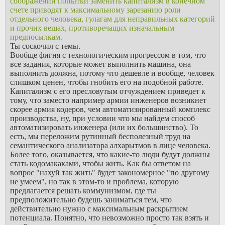
соображений попытки заменить капитализм в конечном
счете приводят к максимальному зарезанию роли
отдельного человека, гулагам для неправильных категорий
и прочих вещах, противоречащих изначальным
предпосылкам.
Ты соскочил с темы.
Вообще фигня с технологическим прогрессом в том, что
все задания, которые может выполнить машина, она
выполнить должна, потому что дешевле и вообще, человек
слишком ценен, чтобы гнобить его на подобной работе.
Капитализм с его пресловутым отчуждением приведет к
тому, что заместо например армии инженеров возникнет
скорее армия кодеров, чем автоматизированный комплекс
производства, ну, при условии что мы найдем способ
автоматизировать инженера (или их большинство). То
есть, мы переложим рутинный бесполезный труд на
семантического анализатора алхарытмов в лице человека.
Более того, оказывается, что какие-то люди будут должны
стать кодомакаками, чтобы жить. Как бы ответом на
вопрос "нахуй так жить" будет закономерное "по другому
не умеем", но так в этом-то и проблема, которую
предлагается решать коммунизмом, где ты
предположительно будешь заниматься тем, что
действительно нужно с максимальным раскрытием
потенциала. Понятно, что невозможно просто так взять и