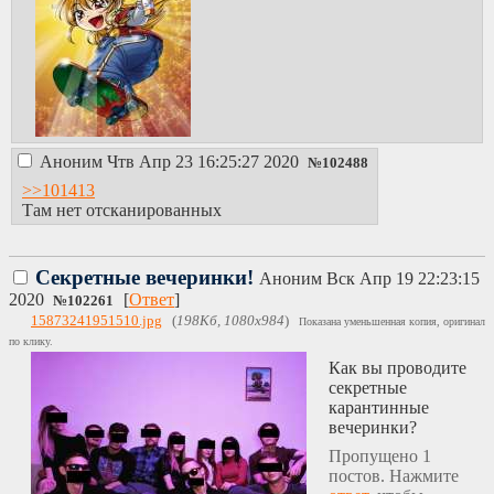
Конец первой
части!
Аноним
Чтв Апр 23 16:25:27 2020
№
102488
>>101413
Там нет отсканированных
Секретные вечеринки!
Аноним
Вск Апр 19 22:23:15
2020
[
Ответ
]
№
102261
15873241951510.jpg
(
198Кб, 1080x984
)
Показана уменьшенная копия, оригинал
по клику.
Как вы проводите
секретные
карантинные
вечеринки?
Пропущено 1
постов. Нажмите