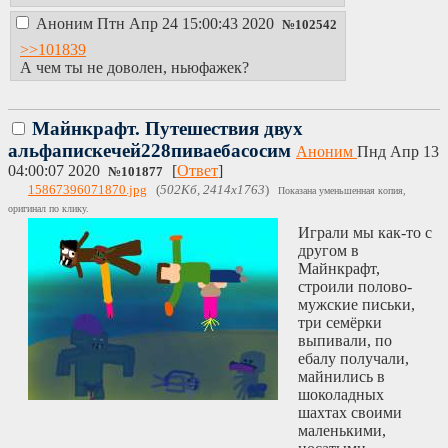
Аноним
Птн Апр 24 15:00:43 2020
№
102542
>>101839
А чем ты не доволен, ньюфажек?
Майнкрафт. Путешествия двух
альфапискечей228пиваебасосим
Аноним
Пнд Апр 13
04:00:07 2020
[
Ответ
]
№
101877
15867396071870.jpg
(
502Кб, 2414x1763
)
Показана уменьшенная копия,
оригинал по клику.
Играли мы как-то с
другом в
Майнкрафт,
строили полово-
мужские письки,
три семёрки
выпивали, по
ебалу получали,
майнились в
шоколадных
шахтах своими
маленькими,