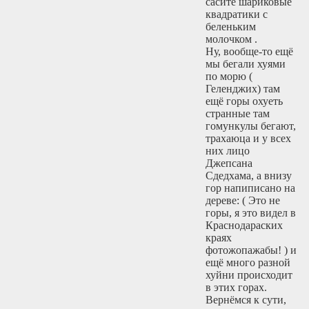
сасите шариковые
квадратики с
беленьким
молочком .
Ну, вообще-то ещё
мы бегали хуями
по морю (
Геленджих) там
ещё горы охуеть
странные там
гомункулы бегают,
трахаюца и у всех
них лицо
Джепсана
Сдедхама, а внизу
гор напиписано на
дереве: ( Это не
горы, я это видел в
Краснодараских
краях
фотожопажабы! ) и
ещё много разной
хуйни происходит
в этих горах.
Вернёмся к сути,