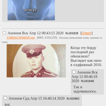
Аноним
Вск Апр 12 00:43:15 2020
[
Ответ
]
№
101839
15866413956050.jpg
(
8Кб, 410x230
)
Показана уменьшенная копия, оригинал по
клику.
Когда эту борду
последний раз
обновляли?
Выглядит как окно
в олдфажный 2010.
Аноним
Вск
Апр 12 00:46:18
2020
№
101840
Так и
задумывалось.
Аноним
Срд Апр 15 16:46:14 2020
№
102002
test