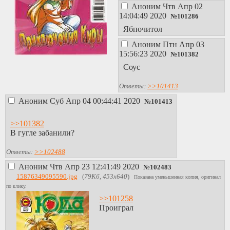
стоять на хуе на
Аноним
Чтв Апр 02
воде!) И тут
14:04:49 2020
№
101286
Братишкич
Ябпочитол
расстегнул
ширинку, взял
Аноним
Птн Апр 03
вейп из жепы и
15:56:23 2020
№
101382
дыхнул его, а
Соус
потом, сказал ( Ну,
с омайлахам
Ответы:
>>101413
шиндэру! ) и он
типо упал и вот он
Аноним
Суб Апр 04 00:44:41 2020
№
101413
как и мы стоит на
воде целых 2
>>101382
секунды! А не,
В гугле забанили?
нихуя, он упал и
его поглатили те
Ответы:
>>102488
пидерасты и море
и ебали его во все
Аноним
Чтв Апр 23 12:41:49 2020
№
102483
сиськи и говорили:
15876349095590.jpg
(
79Кб, 453x640
)
Показана уменьшенная копия, оригинал
( Мы тебе
по клику.
покушать
>>101258
принесли,
Проиграл
братишка! Где
реукции? ). А
потом ....