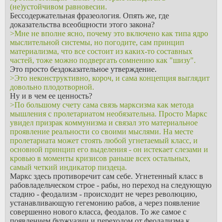
(не)устойчивом равновесии.
Бессодержательная фразеология. Опять же, где
доказательства всеобщности этого закона?
>Мне не вполне ясно, почему это включено как типа ядро
мыслительной системы, но погодите, сам принцип
материализма, что все состоит из каких-то составных
частей, тоже можно подвергать сомнению как "шизу".
Это просто бездоказательное утверждение.
>Это неконструктивно, короч, и сама концепция выглядит
довольно плодотворной.
Ну и в чем ее ценность?
>По большому счету сама связь марксизма как метода
мышления с пролетариатом необязательна. Просто Маркс
увидел призрак коммунизма и связал это материальное
проявление реальности со своими мыслями. На месте
пролетариата может стоять любой угнетаемый класс, и
основной принцип его выделения - он истекает слезами и
кровью в моменты кризисов раньше всех остальных,
самый четкий индикатор пиздеца.
Маркс здесь противоречит сам себе. Угнетенный класс в
рабовладельческом строе - рабы, но переход на следующую
стадию - феодализм - происходит не через революцию,
устанавливающую гегемонию рабов, а через появление
совершенно нового класса, феодалов. То же самое с
появлением буржуазии и переходом от феодализма к