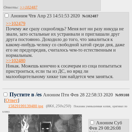
Ответы:
>>102487
Аноним
Чтв Апр 23 14:51:53 2020
№
102487
>>102479
Почему же сразу социоблядь? Меня вот ни разу никуда не
звали, зато остальные их устраивали и приглашали друг
друга постоянно. Доходило до того, что завалиться к
какому-нибудь челику со свободной хатой среди дня, даже
его не предупредив, считалось чем-то естественным и
нормальным.
>>102480
Никак. Можешь конечно к сосачерам из соца попытаться
пристроиться, если ты из ДС, но вряд ли
малообщительному хикке там найдется чем заняться.
Пустите в /es
Аноним
Птн Фев 28 22:58:33 2020
№
99108
[
Ответ
]
15829199139480.jpg
(
8Кб, 250x250
)
Показана уменьшенная копия, оригинал по
клику.
Аноним
Суб
Фев 29 08:26:08