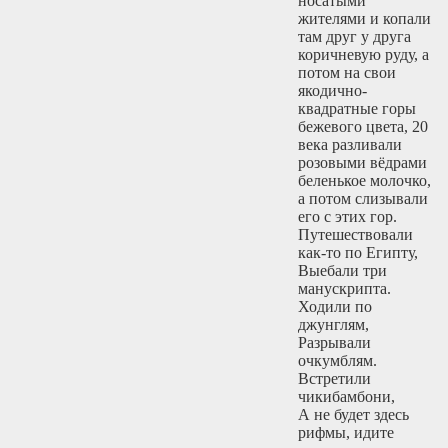
носатыми
жителями и копали
там друг у друга
коричневую руду, а
потом на свои
якодично-
квадратные горы
бежевого цвета, 20
века разливали
розовыми вёдрами
беленькое молочко,
а потом слизывали
его с этих гор.
Путешествовали
как-то по Египту,
Выебали три
манускрипта.
Ходили по
джунглям,
Разрывали
очкумблям.
Встретили
чикибамбони,
А не будет здесь
рифмы, идите