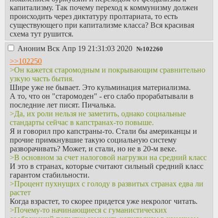
капитализму. Так почему переход к коммунизму должен
происходить через диктатуру пролтариата, то есть
существующего при капитализме класса? Вся красивая
схема тут рушится.
Аноним
Вск Апр 19 21:31:03 2020
№
102260
>>102250
>Он кажется старомодным и покрывающим сравнительно
узкую часть бытия.
Шире уже не бывает. Это кульминация материализма.
А то, что он "старомоден" - его слабо прорабатывали в
последние лет писят. Пичалька.
>Да, их роли нельзя не заметить, однако социальные
стандарты сейчас в капстранах-то повыше.
Я и говорил про капстраны-то. Стали бы американцы и
прочие примкнувшие такую социальную систему
разворачивать? Может, и стали, но не в 20-м веке.
>В основном за счет налоговой нагрузки на средний класс
И это в странах, которые считают сильный средний класс
гарантом стабильности.
>Процент пухнущих с голоду в развитых странах едва ли
растет
Когда взрастет, то скорее придется уже некролог читать.
>Почему-то начинающиеся с гуманистических