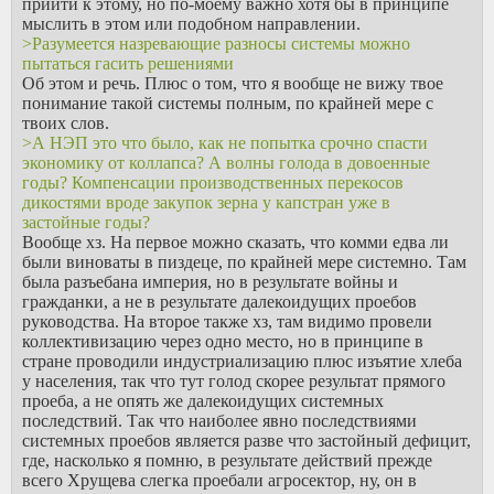
прийти к этому, но по-моему важно хотя бы в принципе
мыслить в этом или подобном направлении.
>Разумеется назревающие разносы системы можно
пытаться гасить решениями
Об этом и речь. Плюс о том, что я вообще не вижу твое
понимание такой системы полным, по крайней мере с
твоих слов.
>А НЭП это что было, как не попытка срочно спасти
экономику от коллапса? А волны голода в довоенные
годы? Компенсации производственных перекосов
дикостями вроде закупок зерна у капстран уже в
застойные годы?
Вообще хз. На первое можно сказать, что комми едва ли
были виноваты в пиздеце, по крайней мере системно. Там
была разъебана империя, но в результате войны и
гражданки, а не в результате далекоидущих проебов
руководства. На второе также хз, там видимо провели
коллективизацию через одно место, но в принципе в
стране проводили индустриализацию плюс изъятие хлеба
у населения, так что тут голод скорее результат прямого
проеба, а не опять же далекоидущих системных
последствий. Так что наиболее явно последствиями
системных проебов является разве что застойный дефицит,
где, насколько я помню, в результате действий прежде
всего Хрущева слегка проебали агросектор, ну, он в