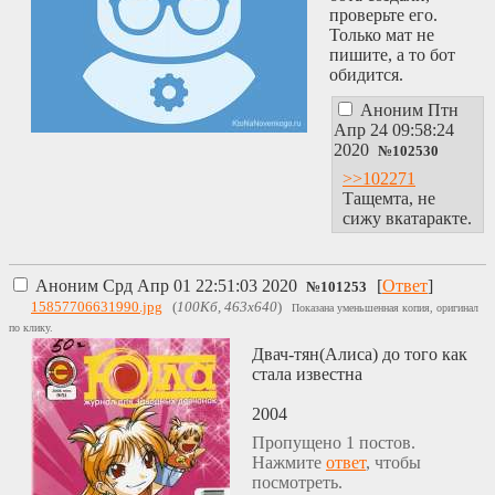
мочевые читы и
проверьте его.
нассыли на всё
Только мат не
море, а эти
пишите, а то бот
пидорасты так
обидится.
обрадовались, что
аж всю мочу с
Аноним
Птн
морской спермой
Апр 24 09:58:24
выпили и здохли,
2020
№
102530
нахой от передоза
>>102271
реакций
Тащемта, не
Братишкичя. Зря...
сижу вкатаракте.
Эх, зря они эту
мочу пили...
И тут пришёл сам
Аноним
Срд Апр 01 22:51:03 2020
Братишкич, он
[
Ответ
]
№
101253
появился из
15857706631990.jpg
(
100Кб, 463x640
)
Показана уменьшенная копия, оригинал
воздуха и ногами
по клику.
стоял на воде, мы
Двач-тян(Алиса) до того как
ахуели и сказали
стала известна
ему: ( Ага, на
ногах стоишь на
2004
воде, слабак, ты
Пропущено 1 постов.
попробуй как мы
Нажмите
ответ
, чтобы
великие
посмотреть.
альфаписечьки228пи