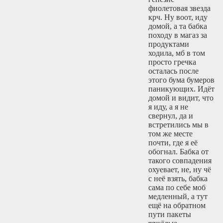
фиолетовая звезда
крч. Ну воот, иду
домой, а та бабка
походу в магаз за
продуктами
ходила, мб в том
просто гречка
осталась после
этого бума бумеров
паникующих. Идёт
домой и видит, что
я иду, а я не
свернул, да и
встретились мы в
том же месте
почти, где я её
обогнал. Бабка от
такого совпадения
охуевает, не, ну чё
с неё взять, бабка
сама по себе моб
медленный, а тут
ещё на обратном
пути пакеты