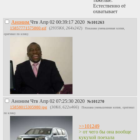
тяжёлые.
Естественно её
охватывает
чувство дежавю,
Аноним
Чтв Апр 02 00:39:17 2020
она проходит
№
101263
после этого метров
15857771575860.gif
(
2935Кб, 264x242
)
Показана уменьшенная копия,
5, ставит свои
оригинал по клику.
пакеты на земплю
русскую и
начинает голову
массажировать
типа память
подводит или ещё
какая хуйня. Я
решил
возможности не
упускать, поэтому
подкрался к ней и
Аноним
Чтв Апр 02 07:25:30 2020
так шепнул
№
101270
полугромко на
15858015305980.jpg
(
30Кб, 622x466
)
Показана уменьшенная копия, оригинал
ушко типа
по клику.
"Проснись".
Говорить какую-
>>101249
нибудь хуйню о
> от чего бы она вообще
матрице у меня
кукухой поехала