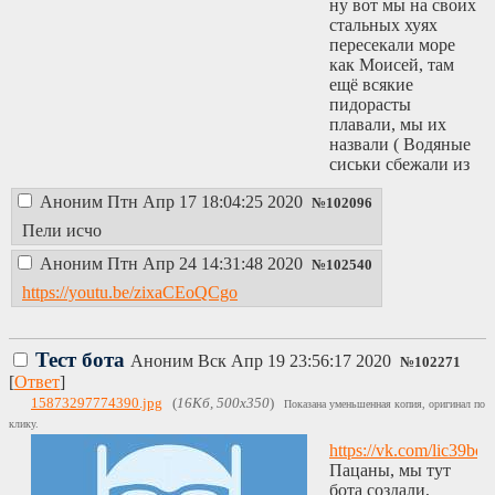
ну вот мы на своих
стальных хуях
пересекали море
как Моисей, там
ещё всякие
пидорасты
плавали, мы их
назвали ( Водяные
сиськи сбежали из
Чернобляди ), они
Аноним
Птн Апр 17 18:04:25 2020
ещё до нас
№
102096
доплыть хотели, но
Пели исчо
мы подрубали
Аноним
Птн Апр 24 14:31:48 2020
мочевые пузыри и
№
102540
ссыли им в ротики
https://youtu.be/zixaCEoQCgo
сладко, а они
думали что это
сперма и они её
Тест бота
Аноним
Вск Апр 19 23:56:17 2020
обмазовали по
№
102271
[
Ответ
]
всему своему телу,
ну, мы и ахуели как
15873297774390.jpg
(
16Кб, 500x350
)
Показана уменьшенная копия, оригинал по
им весело стало и
клику.
решили сделать это
https://vk.com/lic39bot
море жёлтым,
Пацаны, мы тут
подрубили
бота создали,