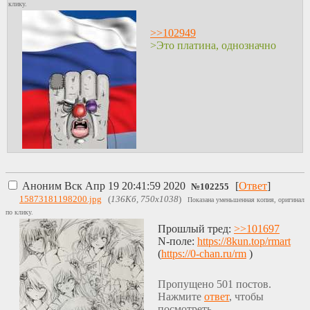
клику.
>>102949
>Это платина, однозначно
Аноним
Вск Апр 19 20:41:59 2020
[
Ответ
]
№
102255
15873181198200.jpg
(
136Кб, 750x1038
)
Показана уменьшенная копия, оригинал
по клику.
Прошлый тред:
>>101697
N-поле:
https://8kun.top/rmart
(
https://0-chan.ru/rm
)
Пропущено 501 постов.
Нажмите
ответ
, чтобы
посмотреть.