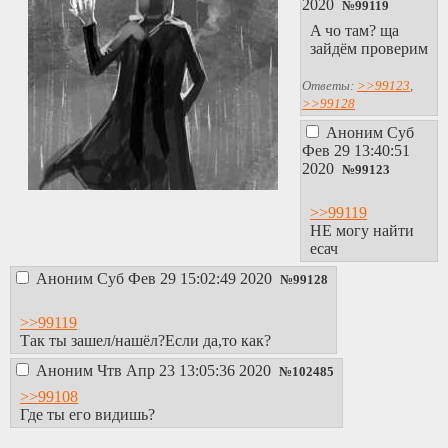
2020
№
99119
A чо там? ща
зайдём проверим
Ответы:
>>99123
,
>>99128
Аноним
Суб
Фев 29 13:40:51
2020
№
99123
>>99119
НЕ могу найти
есач
Аноним
Суб Фев 29 15:02:49 2020
№
99128
>>99119
Так ты зашел/нашёл?Если да,то как?
Аноним
Чтв Апр 23 13:05:36 2020
№
102485
>>99108
Где ты его видишь?