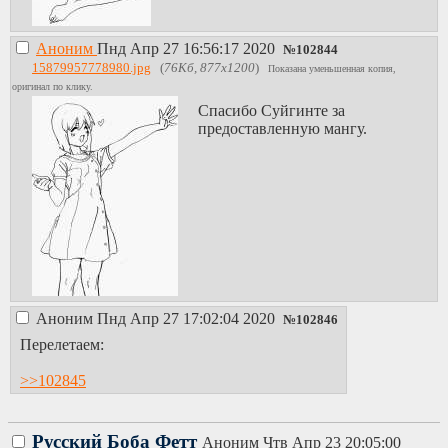
Аноним
Пнд Апр 27 16:56:17 2020
№
102844
15879957778980.jpg
(
76Кб, 877x1200
)
Показана уменьшенная копия,
оригинал по клику.
Спасибо Суйгинте за
предоставленную мангу.
Аноним
Пнд Апр 27 17:02:04 2020
№
102846
Перелетаем:
>>102845
Русский Боба Фетт
Аноним
Чтв Апр 23 20:05:00