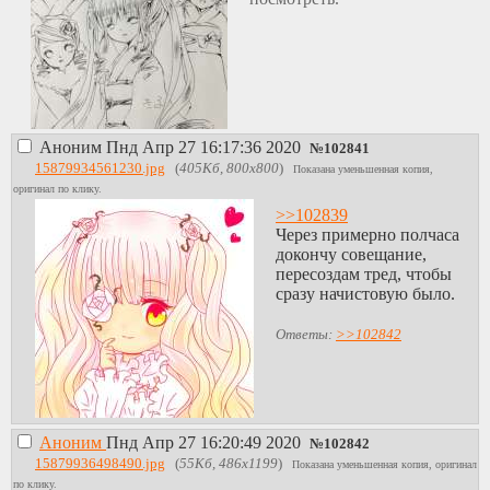
Аноним
Пнд Апр 27 16:17:36 2020
№
102841
15879934561230.jpg
(
405Кб, 800x800
)
Показана уменьшенная копия,
оригинал по клику.
>>102839
Через примерно полчаса
докончу совещание,
пересоздам тред, чтобы
сразу начистовую было.
Ответы:
>>102842
Аноним
Пнд Апр 27 16:20:49 2020
№
102842
15879936498490.jpg
(
55Кб, 486x1199
)
Показана уменьшенная копия, оригинал
по клику.