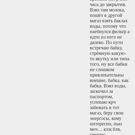
часа до закрытия.
Взял там молока,
пошёл в другой
магаз взять баклах
воды, потому что
наебнулся фильтр а
идти из него не
далеко. По пути
встречаю бабку,
стрёмную какую-
то якутку или типа
того, ну все бабки
не слишком
привлекательны
внешне, бабка, как
бабка. Взял воды,
заскочил за
паспортом,
успеваю крч
забежать в тот
магаз, беру свои
энергосы, кому
интересно, пью
моч… кхм бля,
генезис