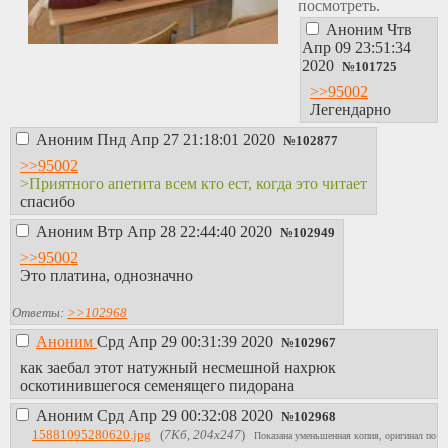
посмотреть.
Аноним
Чтв
Апр 09 23:51:34
2020
№
101725
>>95002
Легендарно
Аноним
Пнд Апр 27 21:18:01 2020
№
102877
>>95002
>Приятного апетита всем кто ест, когда это читает
спасибо
Аноним
Втр Апр 28 22:44:40 2020
№
102949
>>95002
Это платина, однозначно
Ответы:
>>102968
Аноним
Срд Апр 29 00:31:39 2020
№
102967
как заебал этот натужный несмешной нахрюк
оскотинившегося семенящего пидорана
Аноним
Срд Апр 29 00:32:08 2020
№
102968
15881095280620.jpg
(
7Кб, 204x247
)
Показана уменьшенная копия, оригинал по