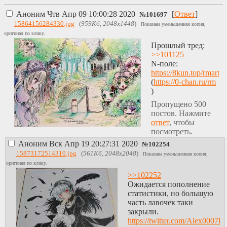
Аноним
Чтв Апр 09 10:00:28 2020
[
Ответ
]
№
101697
15864156284330.jpg
(
959Кб, 2048x1448
)
Показана уменьшенная копия,
оригинал по клику.
Прошлый тред:
>>101125
N-поле:
https://8kun.top/rmart
(
https://0-chan.ru/rm
)
Пропущено 500
постов. Нажмите
ответ
, чтобы
посмотреть.
Аноним
Вск Апр 19 20:27:31 2020
№
102254
15873172514310.jpg
(
561Кб, 2048x2048
)
Показана уменьшенная копия,
оригинал по клику.
>>102252
Ожидается пополнение
статистики, но большую
часть лавочек таки
закрыли.
https://twitter.com/Alex0007