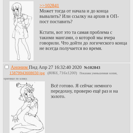
>>102841
Может тогда от начала и до конца
вывалить? Или ссылку на архив в ОП-
пост поставить?
Кстати, вот это та самая проблема с
такими мангами, о которой мы вчера
говорили. Что дойти до логического конца
не всегда получается во время.
Аноним
Пнд Апр 27 16:32:40 2020
№
102843
15879943608650.jpg
(
80Кб, 716x1200
)
Показана уменьшенная копия,
оригинал по клику.
Всё готово. Я сейчас немного
передохну, проверю ещё раз и на
золото.