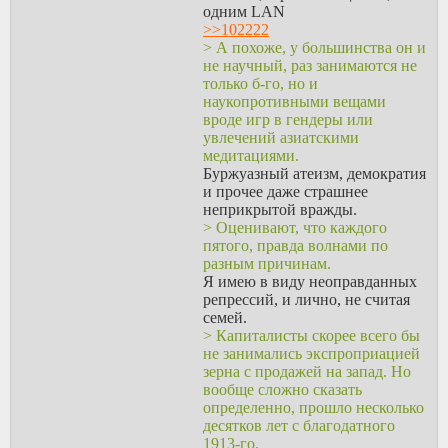
осталось, то есть если в течение максимум 9 дней мы не
одним LAN
решим вопрос, то мы не покроем спрос. Вопрос также в
>>102222
том, как будет разворачиваться ситуация, типа - это разовая
> А похоже, у большинства он и
флуктация, тренд будет усугубляться или наоборот,
не научный, раз занимаются не
сглаживаться. В общем случае на такой вопрос рыночная
только б-го, но и
экономика ответа тем более не даст, а механизм
наукопротивными вещами
свободного ценообразования путем спроса-предложения
вроде игр в гендеры или
не особо поможет нам даже в общем случае, а уж тем более
увлечений азиатскими
если мы имеем дело с эластичным спросом. Так что я
медитациями.
считаю, что такой комми вариант лучше, особенно
Буржуазный атеизм, демократия
принимая во внимание, что это делается через глобальный
и прочее даже страшнее
координационный центр. Также вопрос прогнозирования
неприкрытой вражды.
будет абсолютно иррелевантен, если буфера достаточно
> Оценивают, что каждого
большие. Даже паникующее человечество едва ли
пятого, правда волнами по
способно сожрать больше некоторой нормы, по крайней
разным причинам.
мере краткосрочно.
Я имею в виду неоправданных
Возможно я что-то не так понял, но опять же, я здесь о
репрессий, и лично, не считая
некоей комми-экономике говорю. Запасы прочности
семей.
можно заложить очень большие, скажем, можно вообще
> Капиталисты скорее всего бы
крутить экономику десятикратно слабее максимального
не занимались экспроприацией
потенциала, хотя максимальные мощности подрубать
зерна с продажей на запад. Но
единомоментно может и не выйти, тут наверно от
вообще сложно сказать
логистики зависит.
определенно, прошло несколько
десятков лет с благодатного
1913-го.