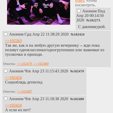
ответ
, чтобы
посмотреть.
Аноним
Пнд
Апр 20 00:14:50
2020
№
102273
С дакимакурой.
Аноним
Срд Апр 22 11:38:29 2020
№
102424
>>102263
Так же, как и на любую другую вечеринку -- жди пока
позовут одноклассники/одногруппники или знакомые из
тусовочки и приходи.
Ответы:
>>102479
,
>>102480
Аноним
Чтв Апр 23 11:15:43 2020
№
102479
>>102424
Социоблядь детектид
Ответы:
>>102487
Аноним
Чтв Апр 23 11:18:38 2020
№
102480
>>102424
А если их нет?