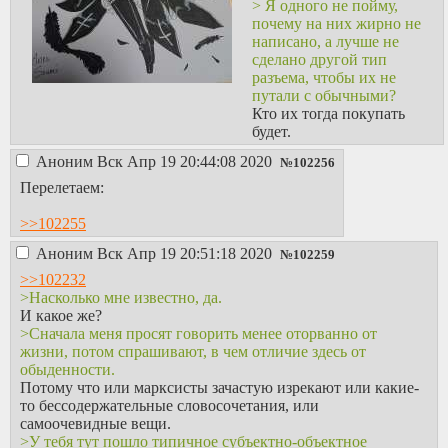
> Я одного не пойму,
почему на них жирно не
написано, а лучше не
сделано другой тип
разъема, чтобы их не
путали с обычными?
Кто их тогда покупать
будет.
Аноним
Вск Апр 19 20:44:08 2020
№
102256
Перелетаем:
>>102255
Аноним
Вск Апр 19 20:51:18 2020
№
102259
>>102232
>Насколько мне известно, да.
И какое же?
>Сначала меня просят говорить менее оторванно от
жизни, потом спрашивают, в чем отличие здесь от
обыденности.
Потому что или марксисты зачастую изрекают или какие-
то бессодержательные словосочетания, или
самоочевидные вещи.
>У тебя тут пошло типичное субъектно-объектное