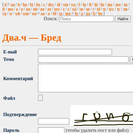
[
d
//
au
/
b
/
bg
/
bi
/
bo
/
c
/
dev
/
di
/
em
/
ew
/
f
/
fa
/
fl
/
hi
/
hr
/
me
/
mo
/
ne
/
fi
/
mu
/
o
/
p
/
pa
/
ph
/
po
/
pr
/
psy
/
r
/
s
/
sci
/
sn
/
sp
/
t
/
td
/
tr
/
trv
/
tv
/
un
/
vg
/
w
/
wh
/
wm
/
wp
//
aa
/
a
/
fd
/
ja
/
ma
//
fg
/
g
/
ga
/
h
/
ho
]
Поиск:
Два.ч — Бред
E-mail
Тема
Комментарий
Файл
Подтверждение
Пароль
(чтобы удалить пост или файл)