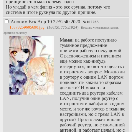
принципе стал мало к чему годен.
Но угадай в чем фигня - это все ерунда, потому что
система в итоге рухнула по другой причине.
>но система сама по себе не получается стабильной
Аноним
Вск Апр 19 22:52:40 2020
№
102265
Фиг знает. Это познается в сравнении. Феодализм тоже не
15873259605690.jpg
(
186Кб, 775x1024
)
был стабилен вообще, но был более стабилен, чем
Показана уменьшенная копия,
буржуазные республики, устроившие в 19 веке знатный
оригинал по клику.
чад кутежа.
Маман на работе поступило
>как это и случилось в итоге после многолетнего провала
туманное предложение
цен на нефть во второй половине 80-х
привезти рабочую пеку домой.
Есть основания полагать, что таки не цены на нефть
С расположением и питанием
виноваты. Точнее, они послужили катализатором, но если
ещё можно как-нибудь
посмотреть на Горбачева, Ельцина, Гайдара, Чубайса, то я
извернуться, но вот что делать с
даже не знаю, лол. Короче, если бы был у нас аналог Дэн
интернетом - вопрос. Можно ли
Сяопина, было бы все по-другому, инфа 100%.
в роутеру с одним LAN портом
>Одно противоречит другому, любая буферизация
подключить каким-то образом
нарушает прямоту связей предложения и спроса
две пеки? И можно ли
Не знаю, что там оно нарушает у тебя. Спрос сохранится,
соединить два роутера кабелем
скажем, мы взяли со складов 1000 единиц чего-то, в то
LAN, получив один роутер с
время как обычно производим 100 в день. Емкость склада,
интернетом и вай-фаем в одном
допустим, 10000, и мы заполняем его по квоте в 10000, то
месте, и тот же роутер с теми же
есть мы знаем, что на нем уже не хватает 1000 единиц, то
настройками, но с тремя LAN в
есть нам надо масштабировать производство или еще что
другом? Просто лежит вполне
делать. Проблемы будут, если мы физически не сможем
рабочий роутер, но с сломанной
этого делать, в смысле, допустим эти 9000 - все, что у нас
антеной, и работает целый, но с