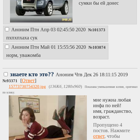
мозгов не хватит,
сумки бы ей донес
да и не поймёт она
это, но видеть её
охуевший
ебальник в этот
момент надо было.
Аноним
Птн Апр 03 02:45:50 2020
№
101373
Я спокойно дошёл
пхпхпхаха сук
до дома и хикковал
до 4-х часов ночи.
Аноним
Птн Май 01 15:55:56 2020
№
103074
Вопрос, можно ли
норм, уважомба
было пиздануть
что-то такое, от
чего бы она
знаете кто это??
вообще кукухой
Аноним
Чтв Дек 26 18:11:15 2019
поехала?
[
Ответ
]
№
93371
15773730754320.jpg
(
136Кб, 1280x960
)
Показана уменьшенная копия, оригинал
по клику.
мне нужна любая
инфа по ней!
имя, гражданство,
возраст.
Пропущено 4
постов. Нажмите
ответ
, чтобы