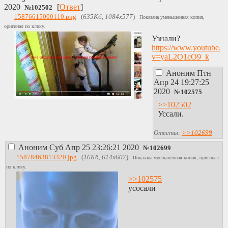
2020
[
Ответ
]
№
102502
15876615000110.png
(
635Кб, 1084x577
)
Показана уменьшенная копия,
оригинал по клику.
Узнали?
https://www.youtube.c
v=yaL2O1cO9_k
Аноним
Птн
Апр 24 19:27:25
2020
№
102575
>>102502
Уссали.
Ответы:
>>102699
Аноним
Суб Апр 25 23:26:21 2020
№
102699
15878463813320.jpg
(
16Кб, 614x607
)
Показана уменьшенная копия, оригинал
по клику.
>>102575
усосали