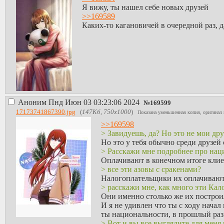
Я вижу, ты нашел себе новых друзей
>>169589
Каких-то кагановичей в очередной раз, д
Аноним
Пнд Июн 03 03:23:06 2024
№
169599
17173741867390.jpg
(
147Кб, 750x1000
)
Показана уменьшенная копия, оригинал 
>>169598
> Завидуешь, да? Но это не мои друз
Но это у тебя обычно среди друзей
> Расскажи мне подробнее про нац
Оплачивают в конечном итоге клие
> все эти азовы с сракенами?
Налогоплательщики их оплачивают.
> расскажи мне, как много эти Ка
Они именно столько же их построил
И я не удивлен что ты с ходу начал
ты национальности, в прошлый раз в
> Вот и вы все выглядите для мен