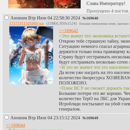
Слава Императору!
Пропущено 4 постов
Аноним
Втр Июн 04 22:58:30 2024
№
169646
17175311105960.jpg
(
118Кб, 850x1124
)
Показана уменьшенная копия, оригинал 
>>169642
>Это значит что экономика встанет
Открою тебе страшную тайну, эконо
Ситуацию немного спасал аграрный 
держится только пока правящему к
Страну будут отстраивать несколь
будут отстраивать несколько сотен 
>И это не значит что это населени
Да всем уже насрать на это населе
количество биоресурса ХОЗЯЕВАМ
ПОЛОЖЕНО.
>Плюс ВСУ не сможет держать таку
Большие потери это же хорошо. Че
количество ТерО на ЛБС для Укра
Игробляди постылают на убой гоев
генералом.
Аноним
Втр Июн 04 23:15:12 2024
№
169649
>>169644