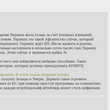
 время Украина жила только за счет внешних вливаний.
схемам. Украина это такой Афганистан сейчас, который
 перекроют, Украину ждет БП. Им не выжить в руинах.
енным населением в несколько сотен тысяч гоев Украину
иль. Этим сейчас и занимается шайка Зе.
 от него они избавляются любыми способами. Такое
рритории, которые должны принадлежать КОМУЦ
ружить. В итоге только большие потери.
й получат Зельцы и Умеры. Держать такое огромное
ники из ЕС при помощи простой программы на планшетике.
час каждая игроблядскаяф айтиблядь может стать цифровым