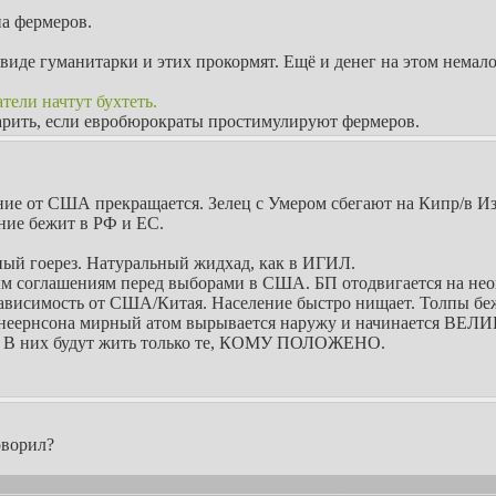
на фермеров.
 виде гуманитарки и этих прокормят. Ещё и денег на этом немало
тели начтут бухтеть.
дарить, если евробюрократы простимулируют фермеров.
е от США прекращается. Зелец с Умером сбегают на Кипр/в Из
ние бежит в РФ и ЕС.
нный гоерез. Натуральный жидхад, как в ИГИЛ.
м соглашениям перед выборами в США. БП отодвигается на неоп
зависимость от США/Китая. Население быстро нищает. Толпы беже
 Шнеернсона мирный атом вырывается наружу и начинается ВЕ
в. В них будут жить только те, КОМУ ПОЛОЖЕНО.
оворил?
арственность рф закончится тут же, поскольку умрет главный э