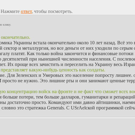
. Нажмите
ответ
, чтобы посмотреть.
по клику.
 окончательно.
мика Украины встала окончательно около 10 лет назад. Всё это
сектор и металлургия, но все деньги от них уходили по серым 
агалу платят. Как только война закончится и финансовые потоки
ко десятилетий при нынешней численности населения. С послево
лет. Их проще всех зачистить и переселить на Украину весь Изра
е представляет какую-нибудь ценность как солдаты.
ние. Для Зеленских и Умеровых это население попросту лишнее.
 просто не нужно. Это лишние рты и они занимают ценные те
ю концентрацию войск на фронте и не факт что сможет всех воо
м больше потери, тем больше далларов, гуманитарки и репараци
ины достаточно просто. Командуют ими давно айтишинки, наем
 словно это стратежка Generals. С USrAelской программкой сей