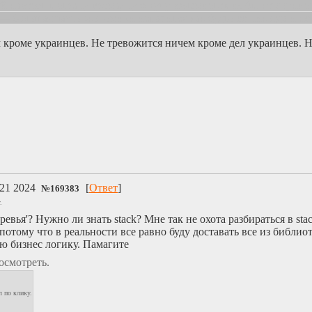
ый насосет в страну громадную кучу исламистов из бв, коммуни
 большая часть экономики испарится как будто её никогда и не
м кроме украинцев. Не тревожится ничем кроме дел украинцев. Н
:21 2024
[
Ответ
]
№
169383
.
евья'? Нужно ли знать stack? Мне так не охота разбираться в sta
отому что в реальности все равно буду доставать все из библиот
ю бизнес логику. Памагите
осмотреть.
 по клику.