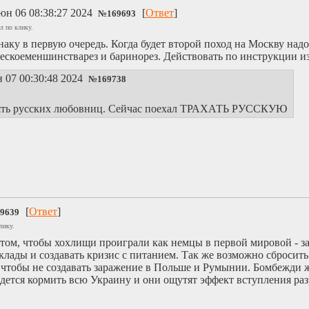
юн 06 08:38:27 2024
[
Ответ
]
№
169693
л по клику.
аку в первую очередь. Когда будет второй поход на Москву надо 
ескоеменшинстварез и баринорез. Действовать по инструкции из
 07 00:30:48 2024
№
169738
пять русских любовниц. Сейчас поехал ТРАХАТЬ РУССКУЮ
[
Ответ
]
9639
лику.
том, чтобы хохлищи проиграли как немцы в первой мировой - за
лады и создавать кризис с питанием. Так же возможно сбросить
чтобы не создавать заражение в Польше и Румынии. Бомбежди
идется кормить всю Украину и они ощутят эффект вступления ра