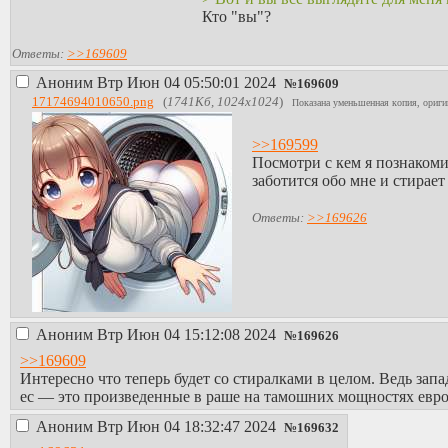
Кто "вы"?
Ответы:
>>169609
Аноним
Втр Июн 04 05:50:01 2024
№
169609
17174694010650.png
(
1741Кб, 1024x1024
)
Показана уменьшенная копия, ориги
>>169599
Посмотри с кем я познакоми
заботится обо мне и стирает
Ответы:
>>169626
Аноним
Втр Июн 04 15:12:08 2024
№
169626
>>169609
Интересно что теперь будет со стиралками в целом. Ведь за
ес — это произведенные в раше на тамошних мощностях евро
Аноним
Втр Июн 04 18:32:47 2024
№
169632