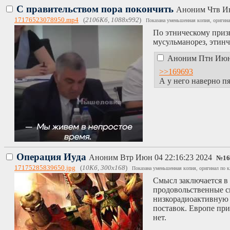
С правительством пора покончить
Аноним
Чтв И
17176523078950.mp4
(
2106Кб, 1088x992
)
Показана уменьшенная копия, оригина
По этническому призн
мусульманорез, этинч
Аноним
Птн Июн
>>169693
А у него наверно 
Операция Иуда
Аноним
Втр Июн 04 22:16:23 2024
№
16
17175285839650.jpg
(
10Кб, 300x168
)
Показана уменьшенная копия, оригинал по к
Смысл заключается в 
продовольственные ск
низкорадиоактивную 
поставок. Европе пр
нет.