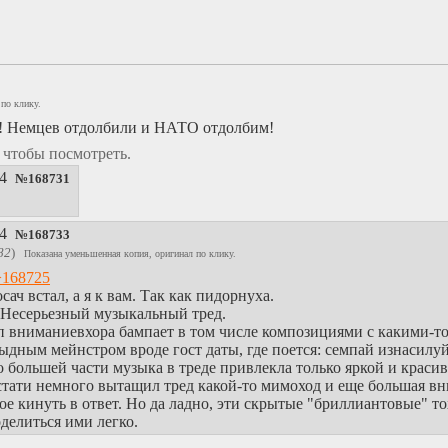
по клику.
ы! Немцев отдолбили и НАТО отдолбим!
, чтобы посмотреть.
24
№
168731
24
№
168733
82
)
Показана уменьшенная копия, оригинал по клику.
>168725
сач встал, а я к вам. Так как пидорнуха.
 Несерьезный музыкальный тред.
 вниманиевхора бампает в том числе композициями с какими-т
ыдным мейнстром вроде гост даты, где поется: семпай изнасилуй 
 большей части музыка в треде привлекла только яркой и красив
тати немного вытащил тред какой-то мимоход и еще большая вн
ое кинуть в ответ. Но да ладно, эти скрытые "бриллиантовые" то
делиться ими легко.