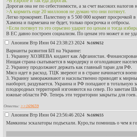
>В Европе и так еда дорогая.
Дорогая она не по себестоимости, а за счет высоких налогов 
>А кормить еще 20 миллонов не думаю что они потянут.
Легко прокормят. Палестину в 5 500 000 кормят просрочкой в
Хамона и пармезана не будет, только просрочка и отбросы.
>Если потянут то это серьезно ударит по ценам и тогда избира
В ЕС давно построен социализм. По ценам это может и не у
Аноним
Втр Июн 04 23:38:23 2024
№
169652
Варианты развития БП на Украине:
1. Украину ХОЗЯЕВА кидают как Афганистан. Финансировани
Нищая страна скатывается в мародерку и оголодавшее населе
2. Украину продолжают держать как главный таран для РФ.
Мясо идет в расход. ТЦК звереют и в стране начинается вое
3. Украину замораживают и насильственно приводят к мирны
наоборот, раздувается. Украина и РФ попадают в тотальную 
плодородных территорий изгоняются на север. По заветам
южные области РФ. Теперь эти территории закрыты для гое
Ответы:
>>169659
Аноним
Втр Июн 04 23:56:46 2024
№
169655
Мамкины эскалаторы подъехали. Куро,ты помнишь о чем я г
Стоит кинуть одну грязную бомбу на москву, как сама госуд