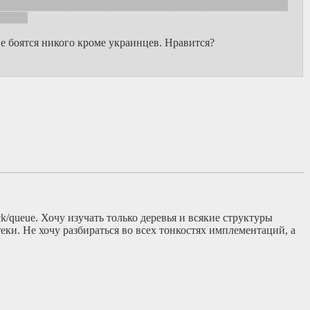
стов из китая и личных частных армий каждого из нынешних
 было.
е боятся никого кроме украинцев. Нравится?
ck/queue. Хочу изучать только деревья и всякие структуры
еки. Не хочу разбираться во всех тонкостях имплементаций, а