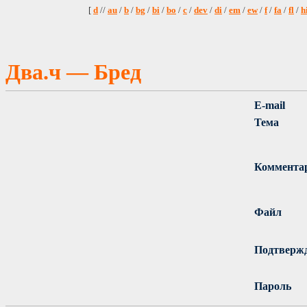
[
d
//
au
/
b
/
bg
/
bi
/
bo
/
c
/
dev
/
di
/
em
/
ew
/
f
/
fa
/
fl
/
h
Два.ч — Бред
E-mail
Тема
Коммента
Файл
Подтверж
Пароль