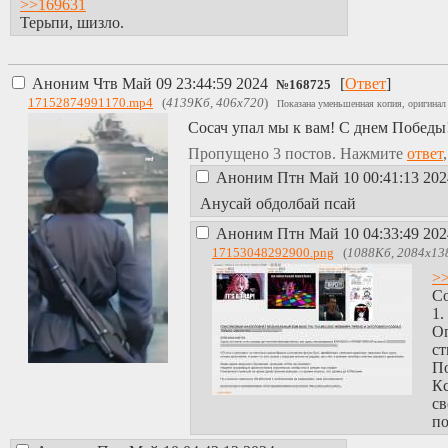
>>169631
Терьпи, шизло.
Аноним
Чтв Май 09 23:44:59 2024
[
Ответ
]
№
168725
17152874991170.mp4
(
4139Кб, 406x720
)
Показана уменьшенная копия, оригинал 
Сосач упал мы к вам! С днем Побед
Пропущено 3 постов. Нажмите
ответ
Аноним
Птн Май 10 00:41:13 20
Анусай обдолбай псай
Аноним
Птн Май 10 04:33:49 20
17153048292900.png
(
1088Кб, 2084x13
>
Со
1.
Оп
ст
По
Кс
св
по