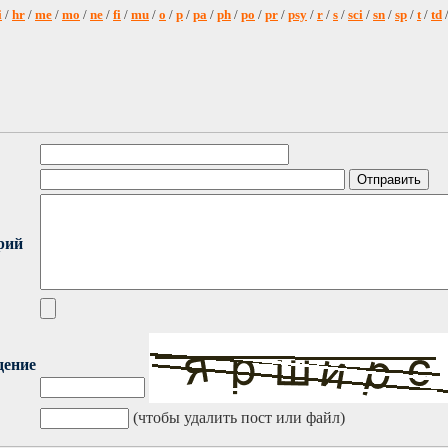
i
/
hr
/
me
/
mo
/
ne
/
fi
/
mu
/
o
/
p
/
pa
/
ph
/
po
/
pr
/
psy
/
r
/
s
/
sci
/
sn
/
sp
/
t
/
td
рий
дение
(чтобы удалить пост или файл)