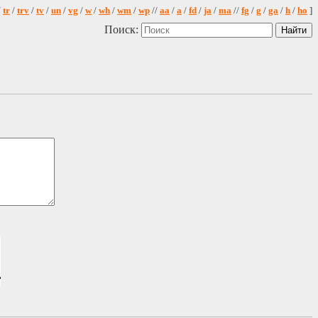
/
tr
/
trv
/
tv
/
un
/
vg
/
w
/
wh
/
wm
/
wp
//
aa
/
a
/
fd
/
ja
/
ma
//
fg
/
g
/
ga
/
h
/
ho
]
Поиск: