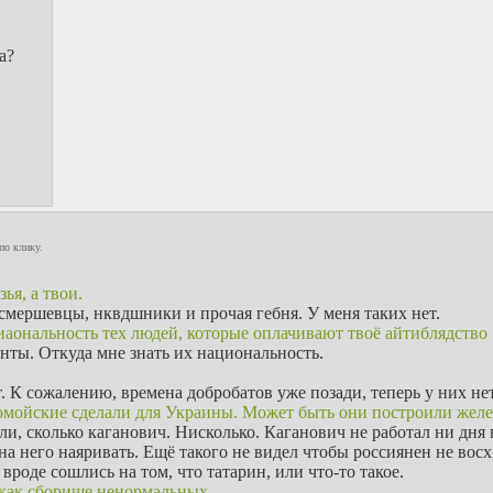
а?
по клику.
ья, а твои.
 смершевцы, нквдшники и прочая гебня. У меня таких нет.
иаональность тех людей, которые оплачивают твоё айтиблядство
нты. Откуда мне знать их национальность.
 К сожалению, времена добробатов уже позади, теперь у них не
ломойские сделали для Украины. Может быть они построили желе
и, сколько каганович. Нисколько. Каганович не работал ни дня 
 на него наяривать. Ещё такого не видел чтобы россиянен не вос
роде сошлись на том, что татарин, или что-то такое.
я как сборище ненормальных