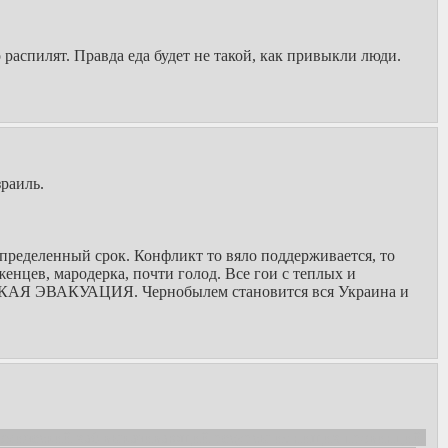
 распилят. Правда еда будет не такой, как привыкли люди.
раиль.
ределенный срок. Конфликт то вяло поддерживается, то
нцев, мародерка, почти голод. Все гои с теплых и
ЛИКАЯ ЭВАКУАЦИЯ. Чернобылем становится вся Украина и
кономический хаб выкачивающий ресурсы из нищих провинций.