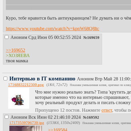
Стоит хлопнуть хуйлушу, как появится вакуум власти, котор
дружков хуйшули. Стоит покрошить нпз и пару важных труб —
Куро, тебе нравится быть антиукраинцем? Не думать ни о чё
https://www.youtube.com/watch?v=kpnW68Q8ltc
Аноним
Срд Июн 05 00:52:55 2024
№
169659
>>169652
>ХОЗЯЕВА
твоя мамка
Интервью в IT компанию
Аноним
Втр Май 28 11:00
17168832212300.png
(
1Кб, 72x72
)
Показана уменьшенная копия, оригинал по клику
Что мне нужно реально знать? Типа 'крутить дер
которые именно что на интервью спрашивают, п
хочу реальный продукт делать и писать сложну
Пропущено 12 постов. Нажмите
ответ
, чтобы п
Аноним
Вск Июн 02 21:46:10 2024
№
169592
17173539706730.jpg
(
153Кб, 1350x2400
)
Показана уменьшенная копия, оригинал
>>169584