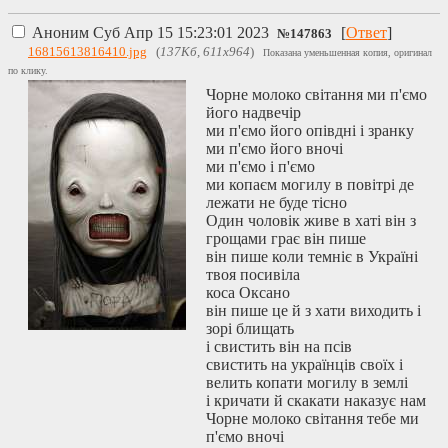
Аноним
Суб Апр 15 15:23:01 2023
[
Ответ
]
№
147863
16815613816410.jpg
(
137Кб, 611x964
)
Показана уменьшенная копия, оригинал
по клику.
Чорне молоко світання ми п'ємо
його надвечір
ми п'ємо його опівдні і зранку
ми п'ємо його вночі
ми п'ємо і п'ємо
ми копаєм могилу в повітрі де
лежати не буде тісно
Один чоловік живе в хаті він з
грощами грає він пише
він пише коли темніє в Україні
твоя посивіла
коса Оксано
він пише це й з хати виходить і
зорі блищать
і свистить він на псів
свистить на українців своїх і
велить копати могилу в землі
і кричати й скакати наказує нам
Чорне молоко світання тебе ми
п'ємо вночі