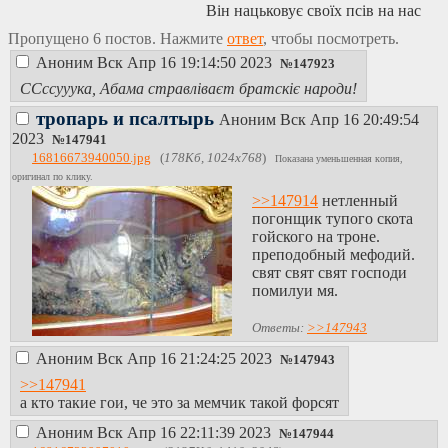
Він нацьковує своїх псів на нас
він дарує нам могилу в повітрі
Пропущено 6 постов. Нажмите
ответ
, чтобы посмотреть.
він зі грощами грає і марить
Аноним
Вск Апр 16 19:14:50 2023
смерть з Іудеї це майстер
№
147923
твоя посивіла коса Оксано
ССссууука, Абама стравліваєт братскіє народи!
чорнява твоя коса Суламіф
тропарь и псалтырь
Аноним
Вск Апр 16 20:49:54
2023
№
147941
16816673940050.jpg
(
178Кб, 1024x768
)
Показана уменьшенная копия,
оригинал по клику.
>>147914
нетленный
погонщик тупого скота
гойского на троне.
преподобный мефодий.
свят свят свят господи
помилуи мя.
Ответы:
>>147943
Аноним
Вск Апр 16 21:24:25 2023
№
147943
>>147941
а кто такие гои, че это за мемчик такой форсят
Аноним
Вск Апр 16 22:11:39 2023
№
147944