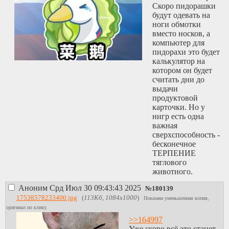
Скоро пидорашки
будут одевать на
ноги обмотки
вместо носков, а
компьютер для
пидорахи это будет
калькулятор на
котором он будет
считать дни до
выдачи
продуктовой
карточки. Но у
нигр есть одна
важная
сверхспособность -
бесконечное
ТЕРПЕНИЕ
тяглового
животного.
Аноним
Срд Июл 30 09:43:43 2025
№
180139
17538578233400.jpg
(
113Кб, 1084x1000
)
Показана уменьшенная копия,
оригинал по клику.
>>164997
Уже скоро всё это станет