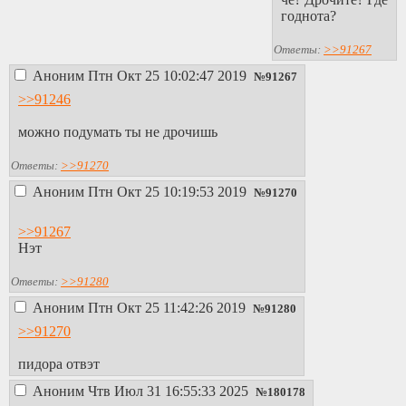
годнота?
Ответы:
>>91267
Аноним
Птн Окт 25 10:02:47 2019
№
91267
>>91246
можно подумать ты не дрочишь
Ответы:
>>91270
Аноним
Птн Окт 25 10:19:53 2019
№
91270
>>91267
Нэт
Ответы:
>>91280
Аноним
Птн Окт 25 11:42:26 2019
№
91280
>>91270
пидора отвэт
Аноним
Чтв Июл 31 16:55:33 2025
№
180178