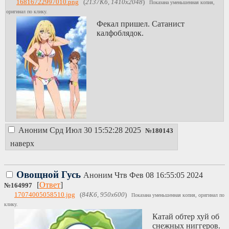
16816722997010.png
(
2137Кб, 1410x2048
)
Показана уменьшенная копия,
оригинал по клику.
Фекал пришел. Сатанист
калфоблядок.
Аноним
Срд Июл 30 15:52:28 2025
№
180143
наверх
Овощной Гусь
Аноним
Чтв Фев 08 16:55:05 2024
[
Ответ
]
№
164997
17074005058510.jpg
(
84Кб, 950x600
)
Показана уменьшенная копия, оригинал по
клику.
Катай обтер хуй об
снежных ниггеров.