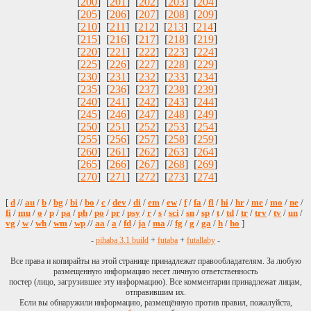
[
200
] [
201
] [
202
] [
203
] [
204
]
[
205
] [
206
] [
207
] [
208
] [
209
]
[
210
] [
211
] [
212
] [
213
] [
214
]
[
215
] [
216
] [
217
] [
218
] [
219
]
[
220
] [
221
] [
222
] [
223
] [
224
]
[
225
] [
226
] [
227
] [
228
] [
229
]
[
230
] [
231
] [
232
] [
233
] [
234
]
[
235
] [
236
] [
237
] [
238
] [
239
]
[
240
] [
241
] [
242
] [
243
] [
244
]
[
245
] [
246
] [
247
] [
248
] [
249
]
[
250
] [
251
] [
252
] [
253
] [
254
]
[
255
] [
256
] [
257
] [
258
] [
259
]
[
260
] [
261
] [
262
] [
263
] [
264
]
[
265
] [
266
] [
267
] [
268
] [
269
]
[
270
] [
271
] [
272
] [
273
] [
274
]
[
d
//
au
/
b
/
bg
/
bi
/
bo
/
c
/
dev
/
di
/
em
/
ew
/
f
/
fa
/
fl
/
hi
/
hr
/
me
/
mo
/
ne
/
fi
/
mu
/
o
/
p
/
pa
/
ph
/
po
/
pr
/
psy
/
r
/
s
/
sci
/
sn
/
sp
/
t
/
td
/
tr
/
trv
/
tv
/
un
/
vg
/
w
/
wh
/
wm
/
wp
//
aa
/
a
/
fd
/
ja
/
ma
//
fg
/
g
/
ga
/
h
/
ho
]
-
pihaba 3.1 build
+
futaba
+
futallaby
-
Все права и копирайты на этой странице принадлежат правообладателям. За любую
размещенную информацию несет личную ответственность
постер (лицо, загрузившее эту информацию). Все комментарии принадлежат лицам,
отправившим их.
Если вы обнаружили информацию, размещённую против правил, пожалуйста,