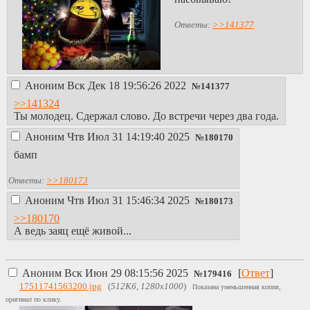
Ответы:
>>141377
Аноним
Вск Дек 18 19:56:26 2022
№
141377
>>141324
Ты молодец. Сдержал слово. До встречи через два года.
Аноним
Чтв Июл 31 14:19:40 2025
№
180170
бамп
Ответы:
>>180173
Аноним
Чтв Июл 31 15:46:34 2025
№
180173
>>180170
А ведь заяц ещё живой...
Аноним
Вск Июн 29 08:15:56 2025
[
Ответ
]
№
179416
17511741563200.jpg
(
512Кб, 1280x1000
)
Показана уменьшенная копия,
оригинал по клику.