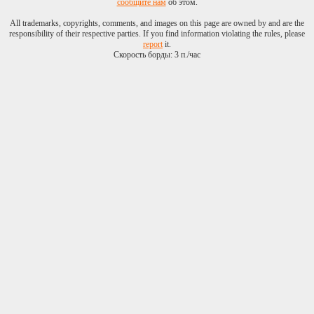
сообщите нам
об этом.
All trademarks, copyrights, comments, and images on this page are owned by and are the
responsibility of their respective parties. If you find information violating the rules, please
report
it.
Скорость борды: 3 п./час