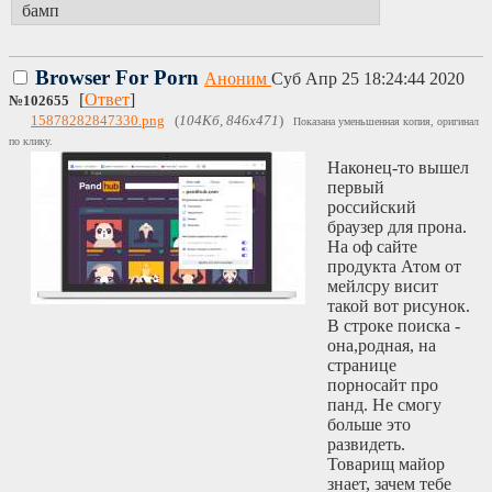
бамп
Browser For Porn
Аноним
Суб Апр 25 18:24:44 2020
[
Ответ
]
№
102655
15878282847330.png
(
104Кб, 846x471
)
Показана уменьшенная копия, оригинал
по клику.
Наконец-то вышел
первый
российский
браузер для прона.
На оф сайте
продукта Атом от
мейлсру висит
такой вот рисунок.
В строке поиска -
она,родная, на
странице
порносайт про
панд. Не смогу
больше это
развидеть.
Товарищ майор
знает, зачем тебе