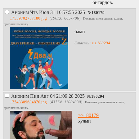
битардов.
Аноним
Чтв Июл 31 16:57:55 2025
№
180179
17539702757180.jpg
(
190Кб, 665x706
)
Показана уменьшенная копия,
оригинал по клику.
бамп
Ответы:
>>180294
Аноним
Пнд Авг 04 21:09:28 2025
№
180294
17543309684870.jpg
(
437Кб, 1100x830
)
Показана уменьшенная копия,
оригинал по клику.
>>180179
хуямп