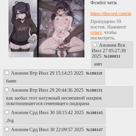
Фємбої чятік
https://discord.com/i
Пропущено 59
постов. Нажмите
ответ
, чтобы
посмотреть.
Аноним
Вск
Июл 27 05:27:39
2025
№
180051
амп
Аноним
Втр Июл 29 15:14:25 2025
№
180119
бамп
Аноним
Втр Июл 29 20:44:36 2025
№
180131
как заебал этот натужный несмешной нахрюк
оскотинившегося семенящего пидорана
Аноним
Срд Июл 30 18:15:42 2025
№
180145
,fvg
Аноним
Срд Июл 30 22:09:57 2025
№
180147