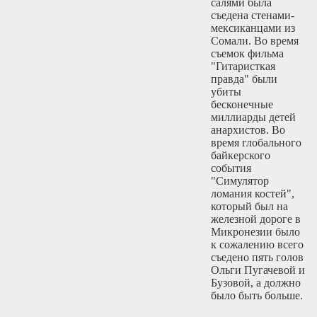
салями была
съедена стенами-
мексиканцами из
Сомали. Во время
съемок фильма
"Гитаристкая
правда" были
убиты
бесконечные
миллиарды детей
анархистов. Во
время глобального
байкерского
события
"Симулятор
ломания костей",
который был на
железной дороге в
Микронезии было
к сожалению всего
съедено пять голов
Ольги Пугачевой и
Бузовой, а должно
было быть больше.