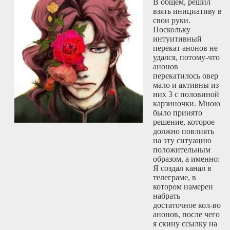
В общем, решил
взять инициативу в
свои руки.
Поскольку
интуитивный
перекат анонов не
удался, потому-что
анонов
перекатилось овер
мало и активны из
них 3 с половиной
карзиночки. Мною
было принято
решение, которое
должно повлиять
на эту ситуацию
положительным
образом, а именно:
Я создал канал в
телеграме, в
котором намерен
набрать
достаточное кол-во
анонов, после чего
я скину ссылку на