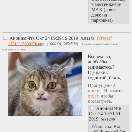
в мессенджере
MAX (ловит
даже на
парковке!)
Аноним
Чтв Окт 24 09:29:19 2019
[
Ответ
]
№
91243
15718985590270.png
(
1000Кб, 685x592
)
Показана уменьшенная копия,
оригинал по клику.
Вы чем тут,
долбоёбы,
занимаетесь?
Где паки с
годнотой, блять,
Пропущено 2
постов. Нажмите
ответ
, чтобы
посмотреть.
Аноним
Чтв
Окт 24 10:51:51
2019
№
91246
Ебанавты. Вы
чё? Дрочите? Где