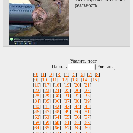
реальность
Удалить пост
Пароль
[
0
] [
1
] [
2
] [
3
] [
4
] [
5
] [
6
] [
7
] [
8
]
[
9
] [
10
] [
11
] [
12
] [
13
] [
14
] [
15
]
[
16
] [
17
] [
18
] [
19
] [
20
] [
21
]
[
22
] [
23
] [
24
] [
25
] [
26
] [
27
]
[
28
] [
29
] [
30
] [
31
] [
32
] [
33
]
[
34
] [
35
] [
36
] [
37
] [
38
] [
39
]
[
40
] [
41
] [
42
] [
43
] [
44
] [
45
]
[
46
] [
47
] [
48
] [
49
] [
50
] [
51
]
[
52
] [
53
] [
54
] [
55
] [
56
] [
57
]
[
58
] [
59
] [
60
] [
61
] [
62
] [
63
]
[
64
] [
65
] [
66
] [
67
] [
68
] [
69
]