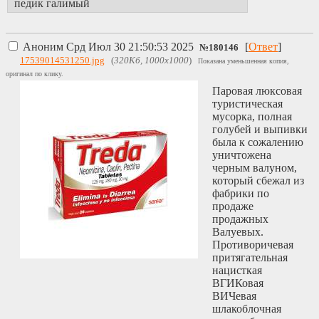
педик галимый
Аноним
Срд Июл 30 21:50:53 2025
[
Ответ
]
№
180146
17539014531250.jpg
(
320Кб, 1000x1000
)
Показана уменьшенная копия,
оригинал по клику.
Паровая люксовая
туристическая
мусорка, полная
голубей и выпивки
была к сожалению
уничтожена
черным валуном,
который сбежал из
фабрики по
продаже
продажных
Валуевых.
Противоричевая
притягательная
нацисткая
ВГИКовая
ВИЧевая
шлакоблочная