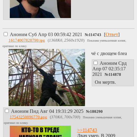
Аноним
Суб Апр 03 00:59:42 2021
[
Ответ
]
№
114743
16174007828790.jpg
(
1368Кб, 2560x1920
)
Показана уменьшенная копия,
оригинал по клику.
чё с двощем блеа
Аноним
Срд
Апр 07 02:35:17
2021
№
114878
Он мертв.
Аноним
Пнд Авг 04 19:31:29 2025
№
180290
17543250896770.png
(
370Кб, 700x700
)
Показана уменьшенная копия,
оригинал по клику.
>>114743
Двач умер. В 2009