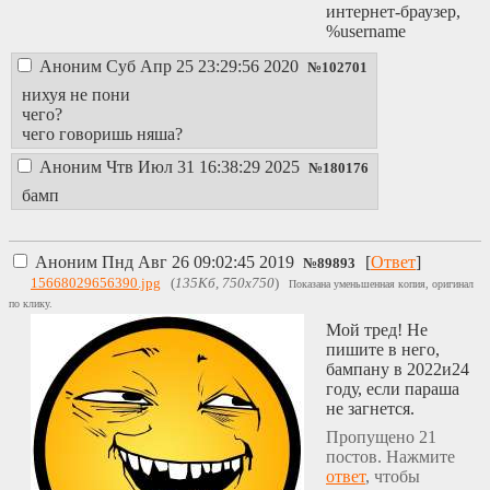
интернет-браузер,
%username
Аноним
Суб Апр 25 23:29:56 2020
№
102701
нихуя не пони
чего?
чего говоришь няша?
Аноним
Чтв Июл 31 16:38:29 2025
№
180176
бамп
Аноним
Пнд Авг 26 09:02:45 2019
[
Ответ
]
№
89893
15668029656390.jpg
(
135Кб, 750x750
)
Показана уменьшенная копия, оригинал
по клику.
Мой тред! Не
пишите в него,
бампану в 2022и24
году, если параша
не загнется.
Пропущено 21
постов. Нажмите
ответ
, чтобы