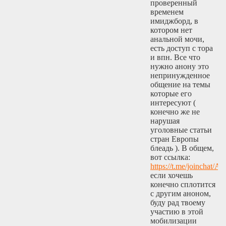
проверенный
временем
имиджборд, в
котором нет
анальной мочи,
есть доступ с тора
и впн. Все что
нужно анону это
непринужденное
общение на темы
которые его
интересуют (
конечно же не
нарушая
уголовные статьи
стран Европы
блеадь ). В общем,
вот ссылка:
https://t.me/joinch
если хочешь
конечно сплотится
с другим аноном,
буду рад твоему
участию в этой
мобилизации