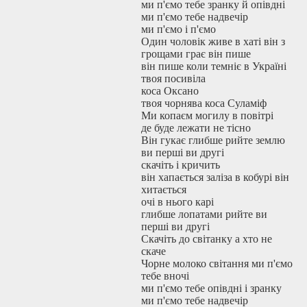
ми п'ємо тебе зранку й опівдні
ми п'ємо тебе надвечір
ми п'ємо і п'ємо
Один чоловік живе в хаті він з
грощами грає він пише
він пише коли темніє в Україні
твоя посивіла
коса Оксано
твоя чорнява коса Суламіф
Ми копаєм могилу в повітрі
де буде лежати не тісно
Він гукає глибше рийте землю
ви перші ви другі
скачіть і кричить
він хапається заліза в кобурі він
хитається
очі в нього карі
глибше лопатами рийте ви
перші ви другі
Скачіть до світанку а хто не
скаче
Чорне молоко світання ми п'ємо
тебе вночі
ми п'ємо тебе опівдні і зранку
ми п'ємо тебе надвечір