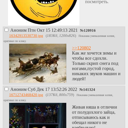
посмотреть.
Аноним
Птн Окт 15 12:49:13 2021
№
120916
16342913530730.jpg
(
183Кб, 1200x826
)
Показана уменьшенная копия,
оригинал по клику.
>>120802
Как же хочется зимы и
чтобы все сдохли.
Только скрип снега под
ногами,пустой город,
никаких звуков машин и
людей!
Аноним
Суб Дек 17 13:52:26 2022
№
141324
16712743468420.jpg
(
137Кб, 800x759
)
Показана уменьшенная копия,
оригинал по клику.
Живая няша в отличии
от полудохлого зайца,
отписываюсь как и
обещал никого не
наебвываю!