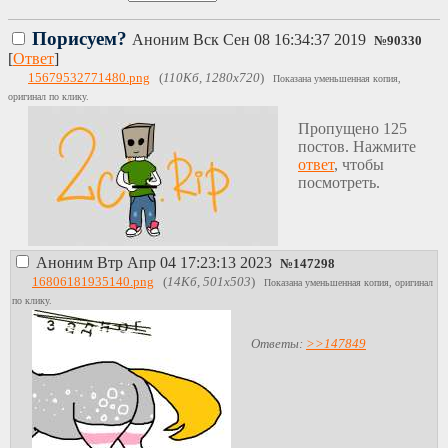
Порисуем?
Аноним
Вск Сен 08 16:34:37 2019
№
90330
[
Ответ
]
15679532771480.png
(
110Кб, 1280x720
)
Показана уменьшенная копия,
оригинал по клику.
Пропущено 125
постов. Нажмите
ответ
, чтобы
посмотреть.
Аноним
Втр Апр 04 17:23:13 2023
№
147298
16806181935140.png
(
14Кб, 501x503
)
Показана уменьшенная копия, оригинал
по клику.
Ответы:
>>147849