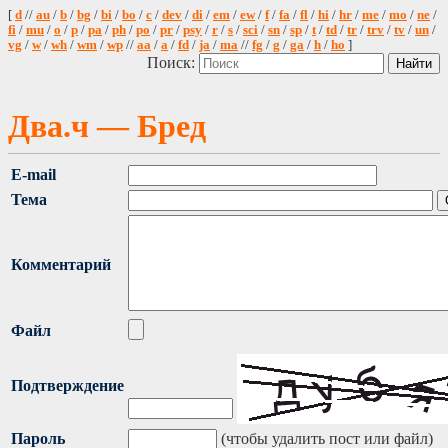
[
d
//
au
/
b
/
bg
/
bi
/
bo
/
c
/
dev
/
di
/
em
/
ew
/
f
/
fa
/
fl
/
hi
/
hr
/
me
/
mo
/
ne
/
fi
/
mu
/
o
/
p
/
pa
/
ph
/
po
/
pr
/
psy
/
r
/
s
/
sci
/
sn
/
sp
/
t
/
td
/
tr
/
trv
/
tv
/
un
/
vg
/
w
/
wh
/
wm
/
wp
//
aa
/
a
/
fd
/
ja
/
ma
//
fg
/
g
/
ga
/
h
/
ho
]
Поиск:
Два.ч — Бред
E-mail
Тема
Комментарий
Файл
Подтверждение
Пароль
(чтобы удалить пост или файл)