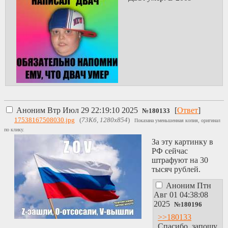
Аноним
Втр Июл 29 22:19:10 2025
[
Ответ
]
№
180133
17538167508030.jpg
(
73Кб, 1280x854
)
Показана уменьшенная копия, оригинал
по клику.
За эту картинку в
РФ сейчас
штрафуют на 30
тысяч рублей.
Аноним
Птн
Авг 01 04:38:08
2025
№
180196
>>180133
Спасибо, запощу