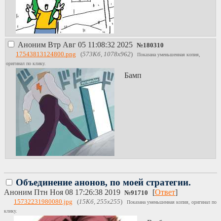
Аноним
Втр Авг 05 11:08:32 2025
№
180310
17543813124800.png
(
573Кб, 1078x962
)
Показана уменьшенная копия,
оригинал по клику.
Бамп
Объединение анонов, по моей стратегии.
Аноним
Птн Ноя 08 17:26:38 2019
[
Ответ
]
№
91710
15732231980080.jpg
(
15Кб, 255x255
)
Показана уменьшенная копия, оригинал по
клику.