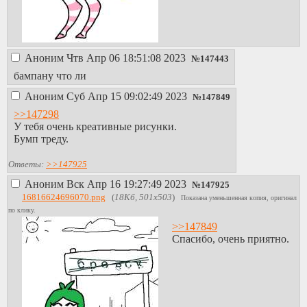
Аноним
Чтв Апр 06 18:51:08 2023
№
147443
бампану что ли
Аноним
Суб Апр 15 09:02:49 2023
№
147849
>>147298
У тебя очень креативные рисунки.
Бумп треду.
Ответы:
>>147925
Аноним
Вск Апр 16 19:27:49 2023
№
147925
16816624696070.png
(
18Кб, 501x503
)
Показана уменьшенная копия, оригинал
по клику.
>>147849
Спасибо, очень приятно.