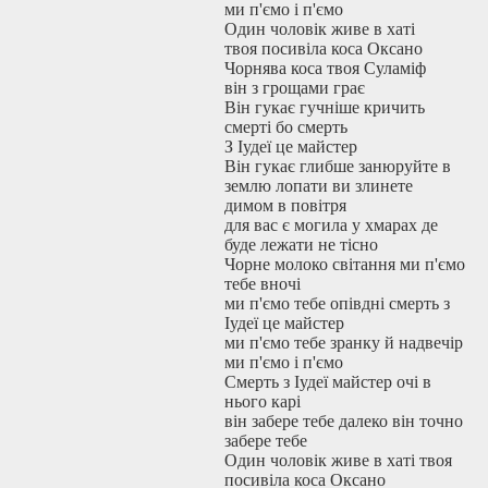
ми п'ємо і п'ємо
Один чоловік живе в хаті
твоя посивіла коса Оксано
Чорнява коса твоя Суламіф
він з грощами грає
Він гукає гучніше кричить
смерті бо смерть
З Іудеї це майстер
Він гукає глибше занюруйте в
землю лопати ви злинете
димом в повітря
для вас є могила у хмарах де
буде лежати не тісно
Чорне молоко світання ми п'ємо
тебе вночі
ми п'ємо тебе опівдні смерть з
Іудеї це майстер
ми п'ємо тебе зранку й надвечір
ми п'ємо і п'ємо
Смерть з Іудеї майстер очі в
нього карі
він забере тебе далеко він точно
забере тебе
Один чоловік живе в хаті твоя
посивіла коса Оксано