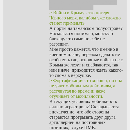
конструкции от мощного пожара.
Жаль, был только сон.
> Война в Крыму - это потеря
Чёрного моря, калибры уже сложно
станет применять.
А порты на таманском полуострове?
Насколько я понимаю, морскую
блокаду это само по себе не
разрешит.
Мне просто кажется, что именно в
военном плане, перелом сделать не
особо есть где, основные войска не с
Крыма же лезут и снабжаются, так
или иначе, приходится ждать какого-
то слома в верхушке.
> Фортификация это хорошо, но она
не учит мобильным действиям, а
растянутая во времени даже
отучивает от мобильности.
В текущих условиях мобильность
сильно играет роль? Складывается
впечатление, что обе стороны
стараются прогрызать друг друга
артиллерией на постоянных
позициях, в духе ПМВ.