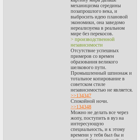
обычно не деньгами
механицизма середины
напрямую набирают
позапрошлого века, и
контрактников, а разного
выбросить идею плановой
рода социальными
экономики, она заведомо
плюшками вроде
нереализуема в реальном
бесплатной вышки.
мире без перекосов.
> thanks to the manufacture
> производственной
of some parts and
независимости
components of the rifle
Отсутствие успешных
from light and high-strength
примеров со времен
titanium alloys, it was
образования великого
possible to reduce its
шелкового пути.
weight to 17 kg.
Промышленный шпионаж и
Странно, думал, как раз
тотальное копирование в
за счет
советском стиле
динамореактивной
независимостью не является.
компенсации отдачи
>>134347
можно будет сэкономить
Спокойной ночи.
на весе, можно ведь тупо
>>134348
сделать пушку
Можно не делать все через
потяжелее, и за счет веса
жопу, поступить в вуз на
иметь небольшую
интересующую
энергию отдачи.
специальность, и к этому
времени у тебя был бы и