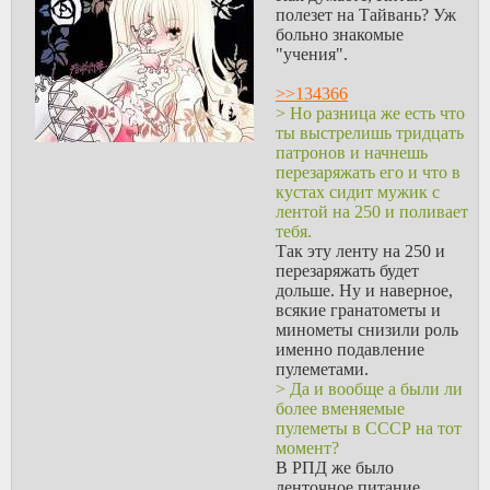
7 классов окончил. А тот
полезет на Тайвань? Уж
же водитель это уже 2т.р
больно знакомые
так как может быть это и
"учения".
тот же ванька но он хотя
бы машины водить умеет
>>134366
условно.
> Но разница же есть что
ты выстрелишь тридцать
>Почему не быть, у вас
патронов и начнешь
как-то особо
перезаряжать его и что в
дискриминируют не-
кустах сидит мужик с
вчерашних школьников?
лентой на 250 и поливает
тебя.
Потому что внезапно в
Так эту ленту на 250 и
следюущих год
перезаряжать будет
количество бюджетных
дольше. Ну и наверное,
мест на твоем факультет
всякие гранатометы и
может быть другим, таже
минометы снизили роль
как и баллы
именно подавление
поступивших могут быть
пулеметами.
иные, по сравнениею с
> Да и вообще а были ли
твоими.
более вменяемые
пулеметы в СССР на тот
>А вот с армией, во
момент?
всяком случае в местном
В РПД же было
ит, проблема разрешалась
ленточное питание,