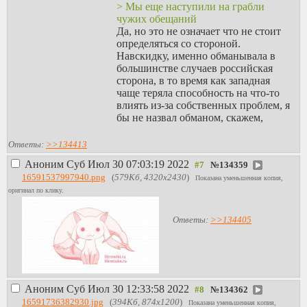
> Мы еще наступили на грабли
чужих обещаний
Да, но это не означает что не стоит
определяться со стороной.
Навскидку, именно обманывала в
большинстве случаев российская
сторона, в то время как западная
чаще теряла способность на что-то
влиять из-за собственных проблем, я
бы не назвал обманом, скажем,
поражение Германии в ПМВ и
неудачность союза с УНР.
Ответы:
>>134413
> Они думают, что отказ от выбора
Аноним
Суб Июл 30 07:03:19 2022
№
134359
избавит их от рисков.
16591537997940.png
(
579Кб, 4320x2430
)
Нет, некоторые реально думают, что
Показана уменьшенная копия,
можно просто с нейтральным
оригинал по клику.
статусом быть способными
противостоять более сильным
Ответы:
>>134405
соседям, это причудливо
переплетается с ностальгией по
совку, мол, почему нельзя просто
взять, и построить флот и авиацию в
нужных объемах, заводы же с совка
Аноним
Суб Июл 30 12:33:58 2022
есть.
№
134362
> Зачем НАТО заступаться за нас,
16591736382930.jpg
(
394Кб, 874x1200
)
Показана уменьшенная копия,