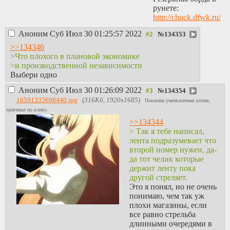
рунете:
http://chuck.dfwk.ru/
Аноним
Суб Июл 30 01:25:57 2022
№
134353
>>134346
>Что плохого в плановой экономике
>и производственной независимости
Выбери одно
Аноним
Суб Июл 30 01:26:09 2022
№
134354
16591335698440.jpg
(
316Кб, 1920x1685
)
Показана уменьшенная копия,
оригинал по клику.
>>134344
> Так я тебе написал,
лента подразумевает что
второй номер нужен, да-
да тот челик которые
держит ленту пока
другой стреляет.
Это я понял, но не очень
понимаю, чем так уж
плохи магазины, если
все равно стрельба
длинными очередями в