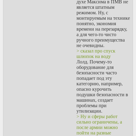
духе Максима в ПМВ не
является штатным
режимом. Ну, с
монтируемым на технике
понятно, экономия
времени на перезарядку,
а для чего-то чисто
ручного преимущества
не очевидны.
> сказал про спуск
шлюпок на воду
Лолд. Почему-то
оборудование для
безопасности часто
попадает под эту
категорию, например,
опасно курочить
подушки безопасности в
машинах, создает
проблемы при
утилизации.
> Ну и сферы работ
сильно ограничены, а
после армии можно
пойти на разные