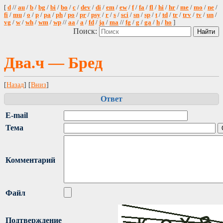
[
d
//
au
/
b
/
bg
/
bi
/
bo
/
c
/
dev
/
di
/
em
/
ew
/
f
/
fa
/
fl
/
hi
/
hr
/
me
/
mo
/
ne
/
fi
/
mu
/
o
/
p
/
pa
/
ph
/
po
/
pr
/
psy
/
r
/
s
/
sci
/
sn
/
sp
/
t
/
td
/
tr
/
trv
/
tv
/
un
/
vg
/
w
/
wh
/
wm
/
wp
//
aa
/
a
/
fd
/
ja
/
ma
//
fg
/
g
/
ga
/
h
/
ho
]
Поиск:
Два.ч — Бред
[
Назад
] [
Вниз
]
Ответ
E-mail
Тема
Комментарий
Файл
Подтверждение