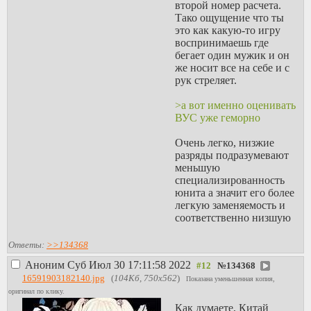
второй номер расчета.
Тако ощущение что ты
это как какую-то игру
воспринимаешь где
бегает один мужик и он
же носит все на себе и с
рук стреляет.
>а вот именно оценивать
ВУС уже геморно
Очень легко, низжие
разряды подразумевают
меньшую
специализированность
юнита а значит его более
легкую заменяемость и
соответственно низшую
ценность, что и в той же
сетке выражается.
Ответы:
>>134368
Стрелок это литерали
Аноним
Суб Июл 30 17:11:58 2022
№
134368
ванька с калашом,
16591903182140.jpg
(
104Кб, 750x562
)
которым может быть
Показана уменьшенная копия,
любой, даже если он
оригинал по клику.
читать толком не умеет и
Как думаете, Китай