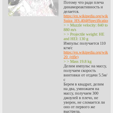
повод проехаться по
Потому что ради плеча
хотя анкету конечно
мотивации его
динамореактивность и
заранее заполнял сидя
получения
делается.
дома.
> Потому что внезапно в
https://en.wikipedia.org/wiki/
следюущих год
Suiza_HS.404#Specifications
>мпульс отдачи частично
количество бюджетных
> > Muzzle velocity: 840 to
уносится реактивной
мест на твоем факультет
880 m/s
струей,
может быть другим
> > Projectile weight: HE
Ну, да, но теоретически,
and HEI: 130 g
Да, но я имел ввиду
призыв тоже могут не
Импульс получается 110
именно саму энергию.
сделать, или наоборот,
кгм/с
Количество ее от этого
устроить тотальную
https://en.wikipedia.org/wiki/R
не меняется же.
мобилизацию. Какие-то
20_(rifle)
сезонные колебания есть,
> > Mass 19.8 kg
>меньше получаемая
но чтобы прямо-таки
Делим импульс на массу,
плечом энергия отдачи.
рубанули бюджетные
получаем скорость
места в разы - это какой-
винтовки от отдачи 5.5м/
Проблема тут не только в
то форс-мажор должен
с
плече. Скорее как
быть.
Берем в квадрат, делим
выстрел влияет на
Баллы по крайней мере у
на два, умножаем на
оружие, ну сдвигает его
нас хоть и имеют какие-
массу, получаем 300
там и тд. Плюс опять же
то странные
джоулей в плечо, не
из-за выхлопа оператор
нормировки, но думаю,
уверен, не сломается ли
должен правильно себя
на масштабе в сотню
оно от первого же
позиционировать. Опять
тысяч абитуриентов не
выстрела.