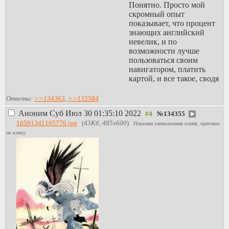
Понятно. Просто мой
скромный опыт
показывает, что процент
знающих английский
невелик, и по
возможности лучше
пользоваться своим
навигатором, платить
картой, и все такое, сводя
общение к минимуму.
> Ну это скорее про
Ответы:
>>134363
,
>>135584
меня.
Аноним
Суб Июл 30 01:35:10 2022
№
134355
Просто в большинстве
16591341105770.jpg
(
43Кб, 485x600
)
случаев это выглядит не
Показана уменьшенная копия, оригинал
как челлендж, а скорее
по клику.
как в духе некоторые
специально садятся в
тюрьму, чтобы не
бомжевать.
> Ну типо того, или
например заебывать
чтобы люди сходили на
выборы проголосовали
лол.
Понятно. Местные в