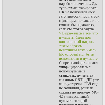
автоматически
наработки имелись. Да,
тупо отмасштабировать
Так и в РФ армия для
ПК не получится из-за
многих это не проблема,
заточенности под патрон
а возможность получить
с фланцем, но едва ли не
социальный лифт. Для
смогли бы справиться,
некоторых так и вообще
если бы стояла задача.
путевка в жизнь. Я
> Выражалась в том что
сейчас тебе не за
пулеметы были под
москалей из города сада
винтовочный патрон,
говорю, а за обычных
таким образом
людей из городов
пехотинцы тоже имели
назввания которых ты
БК который мог быть
даже не знаешь.
использован в пулемете.
Скорее наоборот, пехота
унифицировалась с
>большинство тупо не
используемым в
знает порядка всех этих
станковых пулеметах -
процедур или с течением
мосинки, СВТ и ДП уже
времени они
явно устарели, СВД еще
поменялись. Язык
не запилили, решили
добавляет сложности, но
сделать по примеру MG-
мне кажется, это без
42 универсальный
помощи работодателя
пулемет, который
или какого-нибудь
подойдет и пехоте, и