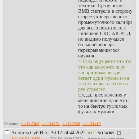
местного проходить
технике. Сразу после
будет сложно, при этом
ВМВ смотрели в сторону
процедура однократная,
скорее универсального
и вряд ли за ее время
промежуточного калибра
можно сильно освоиться.
для всего пехотного, с
линейкой СКС-АК-РПД,
Так я про то, что твоя
но видимо получался
мантра про окуклиться и
большой зоопарк
избегать контактов с
перекрывающегося
людьми тут не сработает,
оружия.
если мне надо открыть
> Тако ощущение что ты
счет в банке, а я всего
это как какую-то игру
второй день живу тут и
воспринимаешь где
языка не знаю, то что я
бегает один мужик и он
буду делать, посмотрю в
же носит все на себе и с
гугле, приду в отдел и
рук стреляет.
скажу "Муше отворжич
Ну, да, преставления у
конто, зложилем юж
меня диванные, но что-
апликацйе онлайн", а
то на быстро гуглимых
дальше придется
футажах мужики
импровизировать.
выглядят одиночными:
Понятно что
https://youtu.be/AdQ5__dpoC
Ответы:
>>134369
,
>>134371
,
>>134385
,
>>134413
работодатель помогает
https://youtu.be/8xdj0lBklvM
Аноним
Суб Июл 30 17:24:44 2022
если у тебя галера
№
134369
https://youtu.be/VyZs-
солидная, но он же тоже
16591910848630.jpg
(
310Кб, 469x1241
)
Показана уменьшенная копия,