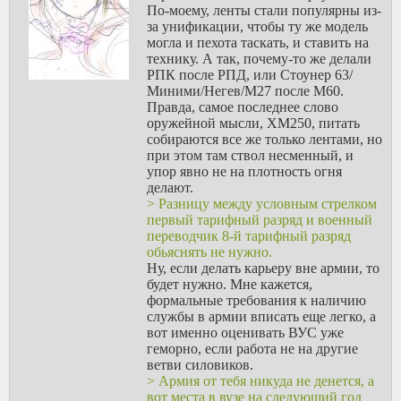
обычно не деньгами
По-моему, ленты стали популярны из-
напрямую набирают
за унификации, чтобы ту же модель
контрактников, а разного
могла и пехота таскать, и ставить на
рода социальными
технику. А так, почему-то же делали
плюшками вроде
РПК после РПД, или Стоунер 63/
бесплатной вышки.
Миними/Негев/М27 после М60.
Правда, самое последнее слово
Так потому что иделогии
оружейной мысли, XM250, питать
и нет. Вот и остается
собираются все же только лентами, но
только материально
при этом там ствол несменный, и
мотивировать. Я поэтому
упор явно не на плотность огня
и написал Воинов, а не
делают.
солдат. Думаю разницу
> Разницу между условным стрелком
пояснять не надо?
первый тарифный разряд и военный
переводчик 8-й тарифный разряд
>думал, как раз за счет
обьяснять не нужно.
динамореактивной
Ну, если делать карьеру вне армии, то
компенсации отдачи
будет нужно. Мне кажется,
можно будет сэкономить
формальные требования к наличию
на весе, можно ведь тупо
службы в армии вписать еще легко, а
сделать пушку
вот именно оценивать ВУС уже
потяжелее, и за счет веса
геморно, если работа не на другие
иметь небольшую
ветви силовиков.
энергию отдачи.
> Армия от тебя никуда не денется, а
вот места в вузе на следующий год