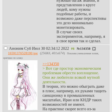
нужный багаж знаний, и
представления о круге
людей, кому нужны
подобные работы, и
возможно даже перспективы
это дело минимально
монетизировать.
В случае своих
экспериментов, например, я
в свое время так и сделал.
Аноним
Суб Июл 30 02:34:12 2022
№
134358
16591376528190.jpg
(
256Кб, 401x674
)
Показана уменьшенная копия,
оригинал по клику.
>>134350
> Вот где простор экономическим
проблемам обрести воплощение.
Они же любители всякой мутной
деятельности.
В теории, это можно обыграть даже
в плюс, например, их руками тащить
санкционку в промышленных
масштабах, Иран или КНДР таких
возможностей не имеют.
На практике скорее всего из-за