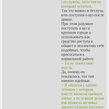
госслужбы, либо там на
контракт остаться.
Так это можно и без вуза,
или поступив в вуз после
армии.
При этом разумнее
поступать в вуз в
крупном городе и
использовать как
средство доступа к
общаге и коллективу себе
подобных, чтобы
присосаться к
нормальной работе.
> Ты не понял мою
мысль.
Да, почему-то
показалось, что там
именно идейные.
> Я общался с одним
челиком с которым
вместе жили на сьемном
жилье, а по всяким делам
как правило заучивал
заранее нужные реплики.