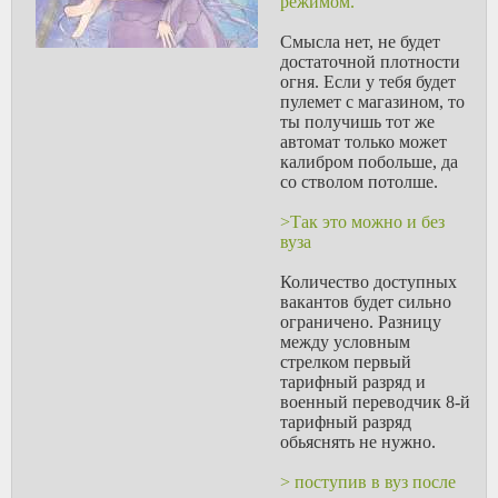
режимом.
краткосрочного профита было бы
больше.
Cмысла нет, не будет
> Слесаря, механики и много других
достаточной плотности
рабочих специальностей весьма
огня. Если у тебя будет
универсальны для разных
пулемет с магазином, то
производств.
ты получишь тот же
Оно вроде и так, но почему-то
автомат только может
веками проблема всплывает снова и
калибром побольше, да
снова, кто-то не захочет
со стволом потолше.
переучиваться даже минимально,
кто-то не захочет переезжать, кому-то
>Так это можно и без
важен коллектив, в итоге многие
вуза
реально будут сидеть без работы,
ввязываться в криминал или
Количество доступных
пополнять ряды террористов, но
вакантов будет сильно
только не адаптироваться.
ограничено. Разницу
> Их ещё много осталось после всего
между условным
этого времени?
стрелком первый
Еще остаются. Причем проблема не
тарифный разряд и
только с Донбассом, например,
военный переводчик 8-й
слышал от непосредственно
тарифный разряд
знакомых жалобу с Южмаша, мол,
обьяснять не нужно.
пофиг нам на политику, мы делали
Зениты для РФ, а местные только
> поступив в вуз после
биотуалеты и погрузчики