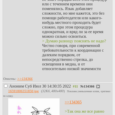
или с течением времени они
поменялись. Язык добавляет
сложности, но мне кажется, это без
помощи работодателя или какого-
нибудь местного проходить будет
сложно, при этом процедура
однократная, и вряд ли за ее время
можно сильно освоиться.
> Думаю разницу пояснять не надо?
Честно говоря, при современной
требовательности к координации с
далеким порядком, от
непосредственно стрелка, до
освещения в медиа, и от
относительно низкой значимости
личных физических/моральных/
умственных качеств отдельно взятого
Ответы:
>>134366
бойца на исход боя/войны, разница
Аноним
Суб Июл 30 14:30:35 2022
№
134366
становится не очевидной.
16591806351850.jpg
(
32Кб, 480x480
)
> Энергия то у тебя такая же
Показана уменьшенная копия, оригинал
останется
по клику.
Ну нет же, импульс отдачи частично
>>134365
уносится реактивной струей, меньше
импульс отдачи в плечо - меньше
>Так она же все равно
получаемая плечом энергия отдачи.