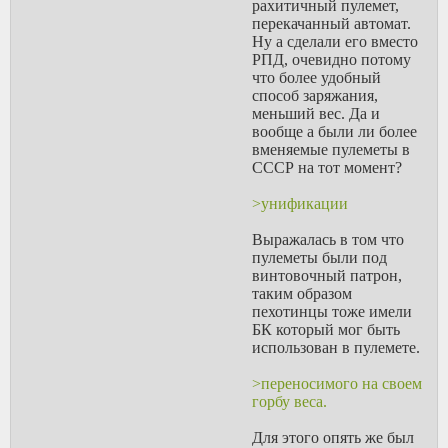
рахитичный пулемет,
перекачанный автомат.
Ну а сделали его вместо
РПД, очевидно потому
что более удобный
способ заряжания,
меньший вес. Да и
вообще а были ли более
вменяемые пулеметы в
СССР на тот момент?
>унификации
Выражалась в том что
пулеметы были под
винтовочный патрон,
таким образом
пехотинцы тоже имели
БК который мог быть
использован в пулемете.
>переносимого на своем
горбу веса.
Для этого опять же был