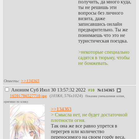
получить, да много куда,
Еще кажется проблемой рельеф, там
ты не решишь эти
же не ровная пустыня будет.
вопросы без личного
визита, даже
записавшись онлайн
предварительно. Ты же
понимаешь что это не
туристическая поездка.
>некоторые специально
садятся в тюрьму, чтобы
не бомжевать.
Нет, потому что с
системой и инородными
Ответы:
>>134365
телами как с
Аноним
Суб Июл 30 13:57:32 2022
№
134365
инородными телами в
16591786527710.jpg
(
103Кб, 576x1024
)
организме, либо она их
Показана уменьшенная копия,
ооторгнет либо
оригинал по клику.
обволакивает в себе.
>>134363
> Cмысла нет, не будет достаточной
>При нынешних
плотности огня.
цениках на жилье, думаю
Так она же все равно упрется в
мотивация вполне себе,
перегрев или количество
западные страны тоже
переносимого на своем горбу веса.