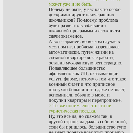
Энергия то у тебя такая
может уже и не быть.
же останется, вот у тебя
Почему не быть, у вас как-то особо
и будет выбор либо ты
дискриминируют не-вчерашних
делаешь девайс тяжелым,
школьников? По-моему, проблема
либо механизм
будет разве что в забывании
добавляешь который
школьной программы и сложности
тоже даст вес. Плюс
сдачи экзаменов.
большой патрон
А вот с армией, во всяком случае в
подразумевает что
местном ит, проблема разрешалась
многие части будут
автоматически, путем жизни на
массивными, потому что
съемной квартире возле работы,
затворы и тд должны
оставив мухоранскую регистрацию.
быть крепкими, много
Подавляющее большинство
причин на самом деле, я
оформлено как ИП, оказывающие
посмотрел пару видео
услуги фирме, потому о том что такое
как с этого апарата
военный билет и что приписное
стреляют, если честно
протухло большинство даже не знает,
мне непонятна нахрен
вспоминали обычно в момент
она нужна когда есть
покупки квартиры и перепрописке.
NTW-20 например или
> Ты же понимаешь что это не
Steyr IWS.
туристическая поездка.
Ну типо, если только,
Ну, это все да, но скажем так, в
чтобы своё было.
другой стране, да даже в собственной,
если бы пришлось, большинство тупо
не знает порядка всех этих процедур