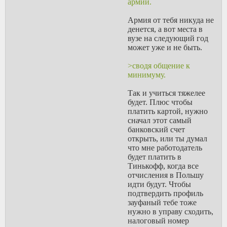
армии.
заказывают.
И честно говоря, от подобных
Армия от тебя никуда не
настроений мне кажется не так уж и
денется, а вот места в
нездорово, что массы ездят на
вузе на следующий год
трускавку и занимаются прочим
может уже и не быть.
трудом низкого передела, а не стали
упорно продолжать совковое
>сводя общение к
произвоство как в Беларуси, где
минимуму.
вроде и заводы работают, а уровень
свобод и доходов населения
Так и учиться тяжелее
ощутимо хуже нашего.
будет. Плюс чтобы
> Вот недавно захотелось до зимы
платить картой, нужно
закончить войну.
сначал этот самый
А насколько реально может хватить
банковский счет
резервов, с сохранением активной
открыть, или ты думал
фазы? Или ослабление активности
что мне работодатель
может быть плавным и без резкого
будет платить в
порога?
Тинькофф, когда все
> Нет, речь была о предотвращении
отчисления в Польшу
неорганизованных набегов со
идти будут. Чтобы
стороны кавказа после занятия
подтвердить профиль
предкавказья.
зауфаный тебе тоже
Ну, они скорее всего будут не совсем
нужно в управу сходить,
уж легкими средствами набегать, в
налоговый номер
таком случае.