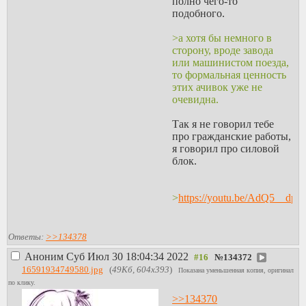
полно чего-то
не меняется же.
подобного.
Меняется, струя же
уносит и часть энергии,
>а хотя бы немного в
которая иначе бы вся
сторону, вроде завода
разбивала плечо стрелку.
или машинистом поезда,
> Опять же возникает
то формальная ценность
вопрос зачем такая
этих ачивок уже не
дрочка нужна когда
очевидна.
можно наштамповать
гранатометов
Так я не говорил тебе
одноразовых.
про гражданские работы,
Вот да, наверное при том
я говорил про силовой
же весе можно взять
блок.
несколько выстрелов для
РПГ.
Кстати, глядя на
>
https://youtu.be/AdQ5__dp
текущую войну,
непонятно, почему не
На первом же видео что
выдают каждому
ты скинул с ним сидит
Ответы:
>>134378
подствольный
нигра и помогает с
гранатомет, если
Аноним
Суб Июл 30 18:04:34 2022
№
134372
лентой и тд. Хотя там
стрельба из окопов и
16591934749580.jpg
(
49Кб, 604x393
)
уже заранее
Показана уменьшенная копия, оригинал
укрытий скорее правило,
подготовленная позиция
по клику.
чем исключение.
станционарная и
>>134370