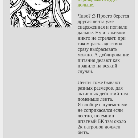
проблема тут в другом,
деревень в столичную
дольше.
не совсем понятно зачем
общагу и дающий
нужна такая металка
знакомства, ну а кто
Чиво? ;3 Просто берется
снарядов, если есть
учебу не тянет - те
другая лента уже
большие трубы с
просто едут в Польшу на
снаряженная и погнали
порохом в виде HOC-оw
трускавку/окорочка/
дальше. Ну и зажимом
или малые трубы с
стройки, и
никто не стреляет, при
порохом в виде всяких
соображениями
таком раскладе ствол
РПГ. Плюс как мне
престижа или скорости
сразу выбрасывать
кажется дело в
заработки на жилье не
можно. А дублирование
специальном патроне,
запариваются, за год-два
питания делают как
такой патрон скорее
на дом в родной деревне
правило на всякий
всего придется
отложить легко.
случай.
полностью у
> естественно изучения
производителя закупать.
язык повышает
Ленты тоже бывают
QUALITY of Life так
разных размеров, для
сказать в этом деле
активных действий там
Это само собой, в случае
поменьше лента.
желания осесть с
Я вообще с пулеметами
концами все равно
не соприкасался если
понадобится, просто
честно, но емнип
нужность на первое
штатный БК там около
время кажется не
2к патронов должен
очевидной, что,
быть.
например, такого, чтобы