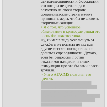
централизованности и бюрократии
это погоды не сделает, да и
возможно на своей стороне
среднеазиатские страны начнут
принимать меры, чтобы не словить
вторичные санкции.
> Я о том, что успешное
обжалование в кривосуде рашки это
очень большая экзотика.
Ну, я имел в виду ускользнуть от
службы и не попасть по суд или
другие жесткие последствия, не
добиться справедливости. Думаю,
если бы репрессии против
отказников наладили, в целях
стимуляции про это бы сами власти
трубили.
> благо ATACMS позволят это
сделать
Мне приснилось, что ж/д часть
попячила сама себя, путем входа в
разнос тепловозного дизеля,
извержения факела от несгоревшего
масла в глушителе на цистерны с
бензином и проседанием