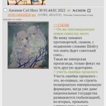
таком практически не
замечены, изредка
Аноним
Суб Июл 30 01:44:01 2022
№
134356
бывают тематические
16591346420020.jpg
(
319Кб, 482x554
)
уроки разве что. Всякая
Показана уменьшенная копия,
политическая активность
оригинал по клику.
скорее наоборот, помню
>>134346
в 8м классе учителя
> Он же оппозиционную
бугуртили, что
левую повестку несет.
некоторые сбегали с
Не вижу никаких
уроков стоять на майдане
противоречий, скажем, с
или обвешивались всем
недавними словами Шойгу
оранжевым, мол,
что опять будет советский
титушки еще череп
союз...
проломят, а мне отвечать
Такая же имперская
придется...
пропаганда, только фокус на
То же, но в более
чуть другую аудиторию.
жесткой форме было в
> учесть ошибки прошлого
вузе в 14м.
Учесть ошибки прошлого -
> вы правда собрались
это, во-первых, не строить
воинов мотивировать
позапрошлую империальную
военными ипотеками
формацию, когда уже даже
При нынешних цениках
национальные государства
на жилье, думаю
размываются глобализацией,
мотивация вполне себе,
во-вторых, прокачать
западные страны тоже
картину мира дальше