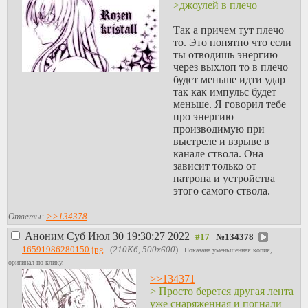
укрепленная.
>джоулей в плечо
Ну и в основном второй
Так а причем тут плечо
номер это же просто
то. Это понятно что если
парень который рядом
ты отводишь энергию
ходит, носит еще БК для
через выхлоп то в плечо
пулемета, и там помогает
будет меньше идти удар
и тд, иногда просто
так как импульс будет
рядом сидит с автоматом,
меньше. Я говорил тебе
мало ли что. По сути
про энергию
такой же пехотинец.
производимую при
Даже у той же RT-20 там
выстреле и взрыве в
есть второй человек
канале ствола. Она
который патроны подает.
зависит только от
патрона и устройства
>ну а кто учебу не тянет -
этого самого ствола.
те просто едут в Польшу
на трускавку/окорочка/
Ответы:
>>134378
стройки
Аноним
Суб Июл 30 19:30:27 2022
№
134378
Ну вот видишь, а в РФ
16591986280150.jpg
(
210Кб, 500x600
)
Показана уменьшенная копия,
кто учебу не тянут
оригинал по клику.
поехали к вам за
>>134371
стиральными машинами.
> Просто берется другая лента
Ну я утрирую но суть ты
уже снаряженная и погнали