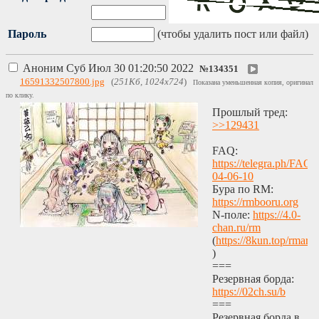
Пароль
(чтобы удалить пост или файл)
Аноним
Суб Июл 30 01:20:50 2022
№
134351
16591332507800.jpg
(
251Кб, 1024x724
)
Показана уменьшенная копия, оригинал
по клику.
Прошлый тред:
>>129431
FAQ:
https://telegra.ph/FAQ-
04-06-10
Бура по RM:
https://rmbooru.org
N-поле:
https://4.0-
chan.ru/rm
(
https://8kun.top/rmart
)
===
Резервная борда:
https://02ch.su/b
===
Резервная борда в