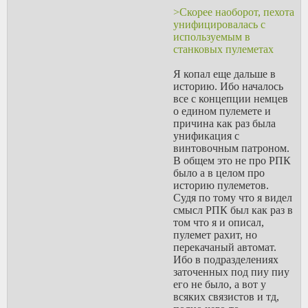
заплатить за помощь, при
>Скорее наоборот, пехота
галерах наверняка есть
унифицировалась с
какой-нибудь
используемым в
релокационный офицер,
станковых пулеметах
который если не сам
обязан этим заниматься,
Я копал еще дальше в
так контакты знает.
историю. Ибо началось
Просто часто этот
все с концепции немцев
начальный языковый
о едином пулемете и
барьер выглядит как
причина как раз была
причина выбора страны
унификация с
вообще, по принципу
винтовочным патроном.
какой язык хоть немного
В общем это не про РПК
знаю, и это кажется
было а в целом про
странным, с учетом
историю пулеметов.
сроков на легализацию и
Судя по тому что я видел
все такое, за которые
смысл РПК был как раз в
выучить-то наверное
том что я и описал,
можно будет даже без
пулемет рахит, но
специальных усилий.
перекачаный автомат.
Если конечно не
Ибо в подразделениях
китайский или
заточенных под пиу пиу
венгерский, где зацепок
его не было, а вот у
полный ноль
.
всяких связистов и тд,
> Количество ее от этого