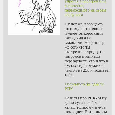
упрется в перегрев или
Можно либо уменьшить нагрузку на
количество
стрелка, либо при той же нагрузке
переносимого на своем
поднять калибр.
горбу веса
Второй вариант - делать оружие
массивнее, как NTW-20, чтобы тот же
Ну нет же, вообще-то
импульс отдачи двигал более
поэтому и стреляют с
массивную винтовку с меньшей
пулеметов короткими
скоростью, при этом тоже меньше
очередями а не
энергия отдачи будет.
зажимами. Но разница
> или Steyr IWS
же есть что ты
Подозреваю что проблемы с
выстрелишь тридцать
точностью. Вообще что-то не-
патронов и начнешь
нарезное оружие никак не взлетает,
перезаряжать его и что в
сколько на эту тему за последних
кустах сидит мужик с
полвека не заходили.
лентой на 250 и поливает
тебя.
>почему-то же делали
РПК
Если ты про РПК-74 ну
да по сути такой же
калаш только чуть чуть
помощнее. Вот и имеем