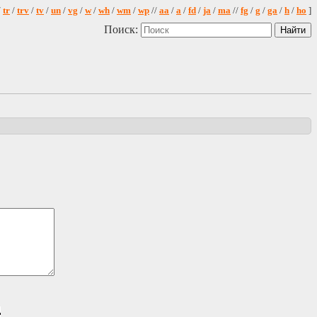
/
tr
/
trv
/
tv
/
un
/
vg
/
w
/
wh
/
wm
/
wp
//
aa
/
a
/
fd
/
ja
/
ma
//
fg
/
g
/
ga
/
h
/
ho
]
Поиск: