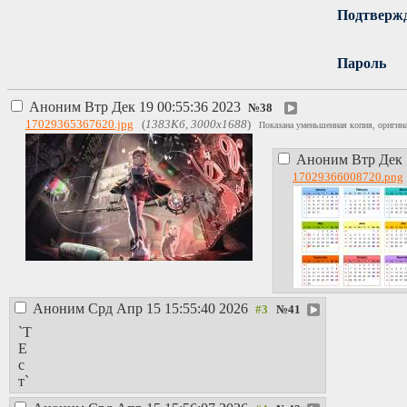
Подтверж
Пароль
Аноним
Втр Дек 19 00:55:36 2023
№
38
17029365367620.jpg
(
1383Кб, 3000x1688
)
Показана уменьшенная копия, оригина
Аноним
Втр Дек 
17029366008720.png
Аноним
Срд Апр 15 15:55:40 2026
№
41
`Т
Е
с
т`