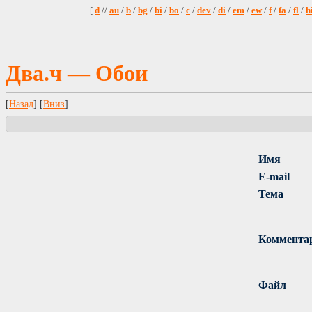
[
d
//
au
/
b
/
bg
/
bi
/
bo
/
c
/
dev
/
di
/
em
/
ew
/
f
/
fa
/
fl
/
h
Два.ч — Обои
[
Назад
] [
Вниз
]
Имя
E-mail
Тема
Коммента
Файл