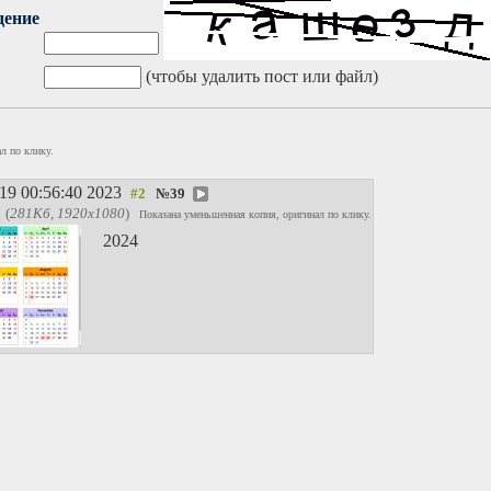
дение
(чтобы удалить пост или файл)
л по клику.
19 00:56:40 2023
№
39
(
281Кб, 1920x1080
)
Показана уменьшенная копия, оригинал по клику.
2024