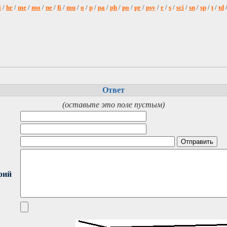
i
/
hr
/
me
/
mo
/
ne
/
fi
/
mu
/
o
/
p
/
pa
/
ph
/
po
/
pr
/
psy
/
r
/
s
/
sci
/
sn
/
sp
/
t
/
td
Ответ
(оставьте это поле пустым)
рий