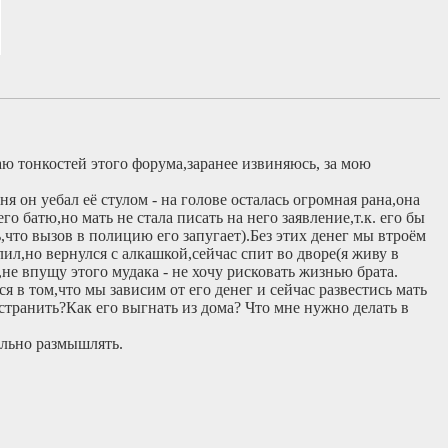
аю тонкостей этого форума,заранее извиняюсь, за мою
я он уебал её стулом - на голове осталась огромная рана,она
 батю,но мать не стала писать на него заявление,т.к. его бы
ь,что вызов в полицию его запугает).Без этих денег мы втроём
ил,но вернулся с алкашкой,сейчас спит во дворе(я живу в
не впущу этого мудака - не хочу рисковать жизнью брата.
я в том,что мы зависим от его денег и сейчас развестись мать
устранить?Как его выгнать из дома? Что мне нужно делать в
ально размышлять.