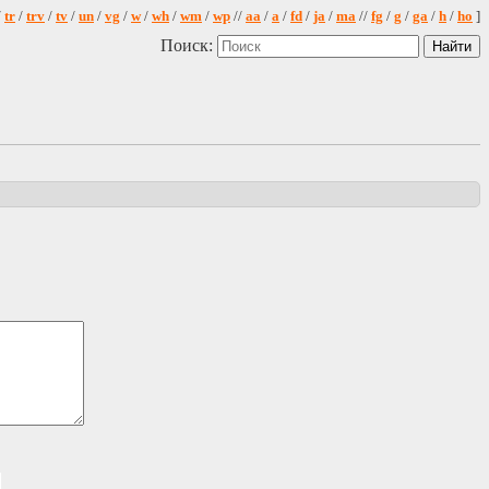
/
tr
/
trv
/
tv
/
un
/
vg
/
w
/
wh
/
wm
/
wp
//
aa
/
a
/
fd
/
ja
/
ma
//
fg
/
g
/
ga
/
h
/
ho
]
Поиск: