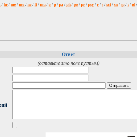
i
/
hr
/
me
/
mo
/
ne
/
fi
/
mu
/
o
/
p
/
pa
/
ph
/
po
/
pr
/
psy
/
r
/
s
/
sci
/
sn
/
sp
/
t
/
td
Ответ
(оставьте это поле пустым)
рий