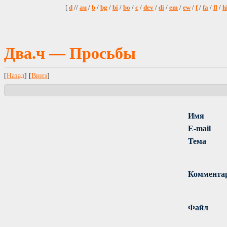
[
d
//
au
/
b
/
bg
/
bi
/
bo
/
c
/
dev
/
di
/
em
/
ew
/
f
/
fa
/
fl
/
h
Два.ч — Просьбы
[
Назад
] [
Вниз
]
Имя
E-mail
Тема
Коммента
Файл