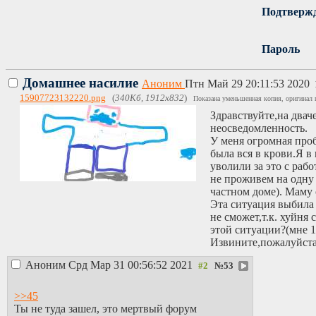
Подтверж
Пароль
Домашнее насилие
Аноним
Птн Май 29 20:11:53 2020
15907723132220.png
(
340Кб, 1912x832
)
Показана уменьшенная копия, оригинал 
Здравствуйте,на двач
неосведомленность.
У меня огромная проб
была вся в крови.Я в
уволили за это с раб
не проживем на одну 
частном доме). Маму 
Эта ситуация выбила м
не сможет,т.к. хуйня
этой ситуации?(мне 1
Извините,пожалуйста,
Аноним
Срд Мар 31 00:56:52 2021
№
53
>>45
Ты не туда зашел, это мертвый форум