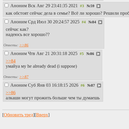
Аноним
Вск Авг 29 23:41:35 2021
№
59
как обстоят сейчас дела в семье? Всё ли хорошо? Решили про
Аноним
Срд Июл 30 20:24:57 2025
№
84
сейчас как?
надеюсь все хорошо??
Ответы:
>>86
Аноним
Чтв Авг 21 20:31:18 2025
№
86
>>84
умайуа му he already dead (i suppose)
Ответы:
>>87
Аноним
Суб Янв 03 16:18:15 2026
№
87
>>86
алкаши могут прожить больше чем ты думаешь
[
Обновить тред
][
Вверх
]