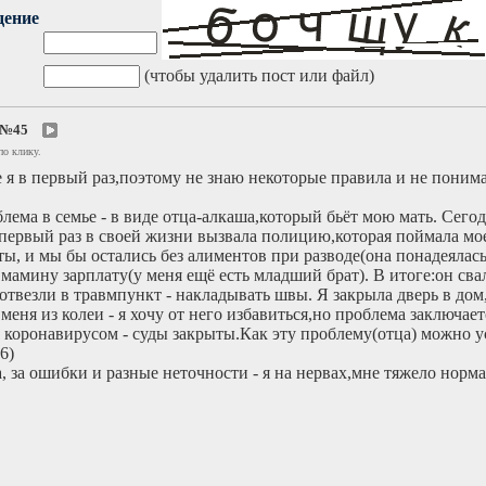
дение
(чтобы удалить пост или файл)
№
45
по клику.
е я в первый раз,поэтому не знаю некоторые правила и не поним
лема в семье - в виде отца-алкаша,который бьёт мою мать. Сегодн
 первый раз в своей жизни вызвала полицию,которая поймала моего
оты, и мы бы остались без алиментов при разводе(она понадеялас
мамину зарплату(у меня ещё есть младший брат). В итоге:он свал
отвезли в травмпункт - накладывать швы. Я закрыла дверь в дом,
еня из колеи - я хочу от него избавиться,но проблема заключаетс
 с коронавирусом - суды закрыты.Как эту проблему(отца) можно 
6)
 за ошибки и разные неточности - я на нервах,мне тяжело норм