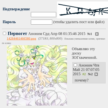
Подтверждение
Пароль
(чтобы удалить пост или файл)
Первогет
Аноним
Срд Апр 08 01:35:46 2015
№
1
14284461466580.png
(
571Кб, 800x800
)
Показана уменьшенная копия, оригинал
по клику.
Объявляю эту
доску
ЗОГхваченной.
Аноним
Чтв
Май 21 07:07:05
2015
№
2
почему?