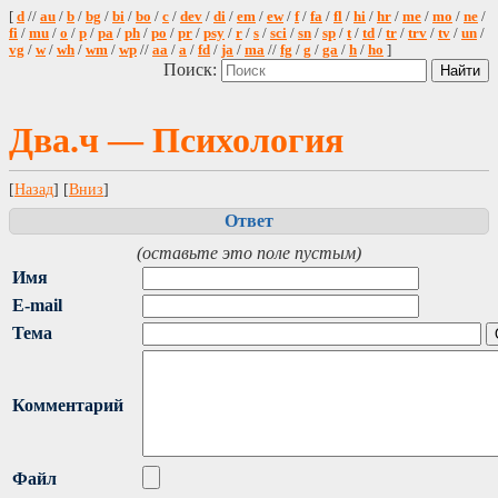
[
d
//
au
/
b
/
bg
/
bi
/
bo
/
c
/
dev
/
di
/
em
/
ew
/
f
/
fa
/
fl
/
hi
/
hr
/
me
/
mo
/
ne
/
fi
/
mu
/
o
/
p
/
pa
/
ph
/
po
/
pr
/
psy
/
r
/
s
/
sci
/
sn
/
sp
/
t
/
td
/
tr
/
trv
/
tv
/
un
/
vg
/
w
/
wh
/
wm
/
wp
//
aa
/
a
/
fd
/
ja
/
ma
//
fg
/
g
/
ga
/
h
/
ho
]
Поиск:
Два.ч — Психология
[
Назад
] [
Вниз
]
Ответ
(оставьте это поле пустым)
Имя
E-mail
Тема
Комментарий
Файл