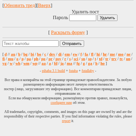
[
Обновить тред
][
Вверх
]
Удалить пост
Пароль
[
Раскрыть форму
]
[
d
//
au
/
b
/
bg
/
bi
/
bo
/
c
/
dev
/
di
/
em
/
ew
/
f
/
fa
/
fl
/
hi
/
hr
/
me
/
mo
/
ne
/
fi
/
mu
/
o
/
p
/
pa
/
ph
/
po
/
pr
/
psy
/
r
/
s
/
sci
/
sn
/
sp
/
t
/
td
/
tr
/
trv
/
tv
/
un
/
vg
/
w
/
wh
/
wm
/
wp
//
aa
/
a
/
fd
/
ja
/
ma
//
fg
/
g
/
ga
/
h
/
ho
]
-
pihaba 3.1 build
+
futaba
+
futallaby
-
Все права и копирайты на этой странице принадлежат правообладателям. За любую
размещенную информацию несет личную ответственность
постер (лицо, загрузившее эту информацию). Все комментарии принадлежат лицам,
отправившим их.
Если вы обнаружили информацию, размещённую против правил, пожалуйста,
сообщите нам
об этом.
All trademarks, copyrights, comments, and images on this page are owned by and are the
responsibility of their respective parties. If you find information violating the rules, please
report
it.