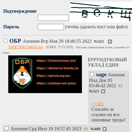
Подтверждение
Пароль
(чтобы удалить пост или файл)
ОБР
Аноним
Втр Ноя 29 18:46:55 2022
№
321
16697368154810.jpg
(
69Кб, 717x369
)
Показана уменьшенная копия, оригинал по
клику.
БУРУНДУКОВЫЙ
УКЛАД ЕДИН
sage
Аноним
Пнд Дек 05
03:46:42 2022
№
323
>>321
Спасибо за
ссылки на все
свинявые треды!
Аноним
Срд Июл 19 19:57:45 2023
№
408