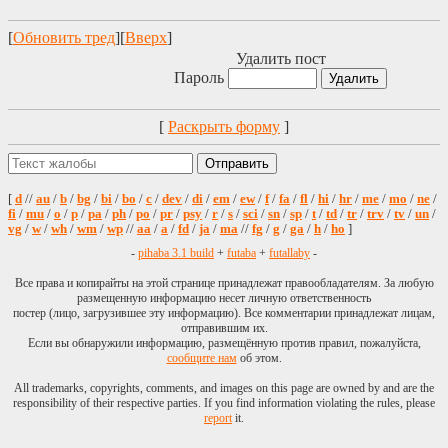
[
Обновить тред
][
Вверх
]
Удалить пост
Пароль
[
Раскрыть форму
]
[
d
//
au
/
b
/
bg
/
bi
/
bo
/
c
/
dev
/
di
/
em
/
ew
/
f
/
fa
/
fl
/
hi
/
hr
/
me
/
mo
/
ne
/
fi
/
mu
/
o
/
p
/
pa
/
ph
/
po
/
pr
/
psy
/
r
/
s
/
sci
/
sn
/
sp
/
t
/
td
/
tr
/
trv
/
tv
/
un
/
vg
/
w
/
wh
/
wm
/
wp
//
aa
/
a
/
fd
/
ja
/
ma
//
fg
/
g
/
ga
/
h
/
ho
]
-
pihaba 3.1 build
+
futaba
+
futallaby
-
Все права и копирайты на этой странице принадлежат правообладателям. За любую
размещенную информацию несет личную ответственность
постер (лицо, загрузившее эту информацию). Все комментарии принадлежат лицам,
отправившим их.
Если вы обнаружили информацию, размещённую против правил, пожалуйста,
сообщите нам
об этом.
All trademarks, copyrights, comments, and images on this page are owned by and are the
responsibility of their respective parties. If you find information violating the rules, please
report
it.