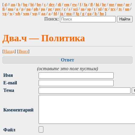
[
d
//
au
/
b
/
bg
/
bi
/
bo
/
c
/
dev
/
di
/
em
/
ew
/
f
/
fa
/
fl
/
hi
/
hr
/
me
/
mo
/
ne
/
fi
/
mu
/
o
/
p
/
pa
/
ph
/
po
/
pr
/
psy
/
r
/
s
/
sci
/
sn
/
sp
/
t
/
td
/
tr
/
trv
/
tv
/
un
/
vg
/
w
/
wh
/
wm
/
wp
//
aa
/
a
/
fd
/
ja
/
ma
//
fg
/
g
/
ga
/
h
/
ho
]
Поиск:
Два.ч — Политика
[
Назад
] [
Вниз
]
Ответ
(оставьте это поле пустым)
Имя
E-mail
Тема
Комментарий
Файл