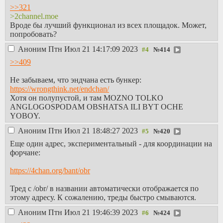
>>321
>2channel.moe
Вроде бы лучший функционал из всех площадок. Может,
попробовать?
Аноним
Птн Июл 21 14:17:09 2023
№
414
>>409
Не забываем, что эндчана есть бункер:
https://wrongthink.net/endchan/
Хотя он полупустой, и там MOZNO TOLKO
ANGLOGOSPODAM OBSHATSA ILI BYT OCHE
YOBOY.
Аноним
Птн Июл 21 18:48:27 2023
№
420
Еще один адрес, экспериментальный - для координации на
форчане:
https://4chan.org/bant/obr
Тред с /obr/ в названии автоматически отображается по
этому адресу. К сожалению, треды быстро смываются.
Аноним
Птн Июл 21 19:46:39 2023
№
424