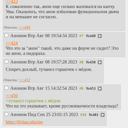
>>422
К сожалению так, анон еще сильно жаловался на капчу.
Увы. Оказалось, что анон избалован функционалом двача
и на меньшее не согласен.
Ответы:
>>449
Аноним
Втр Авг 08 19:54:34 2023
№
449
>>424
Что это за "анон" такой, что даже на форче не сидит? Это
не анон, а пидораха.
Аноним
Втр Авг 08 19:57:28 2023
№
450
Спиреч дохлый, тучанел горшочек с мёдом.
Ответы:
>>453
Аноним
Втр Авг 15 14:32:54 2023
№
453
>>450
>тучанел горшочек с мёдом
Что на это указывает, кроме русскоязычности владельца?
Аноним
Пнд Сен 25 23:01:15 2023
№
481
https://0chan.plus/po