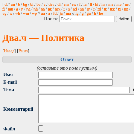
[
d
//
au
/
b
/
bg
/
bi
/
bo
/
c
/
dev
/
di
/
em
/
ew
/
f
/
fa
/
fl
/
hi
/
hr
/
me
/
mo
/
ne
/
fi
/
mu
/
o
/
p
/
pa
/
ph
/
po
/
pr
/
psy
/
r
/
s
/
sci
/
sn
/
sp
/
t
/
td
/
tr
/
trv
/
tv
/
un
/
vg
/
w
/
wh
/
wm
/
wp
//
aa
/
a
/
fd
/
ja
/
ma
//
fg
/
g
/
ga
/
h
/
ho
]
Поиск:
Два.ч — Политика
[
Назад
] [
Вниз
]
Ответ
(оставьте это поле пустым)
Имя
E-mail
Тема
Комментарий
Файл