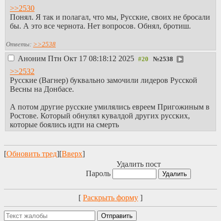
>>2530
Понял. Я так и полагал, что мы, Русские, своих не бросали
бы. А это все чернота. Нет вопросов. Обнял, бротиш.
Ответы:
>>2538
Аноним
Птн Окт 17 08:18:12 2025
№
2538
>>2532
Русские (Вагнер) буквально замочили лидеров Русской
Весны на Донбасе.
А потом другие русские умилялись евреем Пригожиным в
Ростове. Который обнулял кувалдой других русских,
которые боялись идти на смерть
[
Обновить тред
][
Вверх
]
Удалить пост
Пароль
[
Раскрыть форму
]