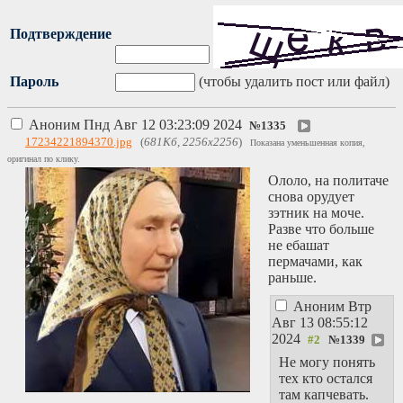
Подтверждение
Пароль
(чтобы удалить пост или файл)
Аноним
Пнд Авг 12 03:23:09 2024
№
1335
17234221894370.jpg
(
681Кб, 2256x2256
)
Показана уменьшенная копия,
оригинал по клику.
Ололо, на политаче
снова орудует
зэтник на моче.
Разве что больше
не ебашат
пермачами, как
раньше.
Аноним
Втр
Авг 13 08:55:12
2024
№
1339
Не могу понять
тех кто остался
там капчевать.