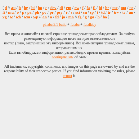
[
d
//
au
/
b
/
bg
/
bi
/
bo
/
c
/
dev
/
di
/
em
/
ew
/
f
/
fa
/
fl
/
hi
/
hr
/
me
/
mo
/
ne
/
fi
/
mu
/
o
/
p
/
pa
/
ph
/
po
/
pr
/
psy
/
r
/
s
/
sci
/
sn
/
sp
/
t
/
td
/
tr
/
trv
/
tv
/
un
/
vg
/
w
/
wh
/
wm
/
wp
//
aa
/
a
/
fd
/
ja
/
ma
//
fg
/
g
/
ga
/
h
/
ho
]
-
pihaba 3.1 build
+
futaba
+
futallaby
-
Все права и копирайты на этой странице принадлежат правообладателям. За любую
размещенную информацию несет личную ответственность
постер (лицо, загрузившее эту информацию). Все комментарии принадлежат лицам,
отправившим их.
Если вы обнаружили информацию, размещённую против правил, пожалуйста,
сообщите нам
об этом.
All trademarks, copyrights, comments, and images on this page are owned by and are the
responsibility of their respective parties. If you find information violating the rules, please
report
it.