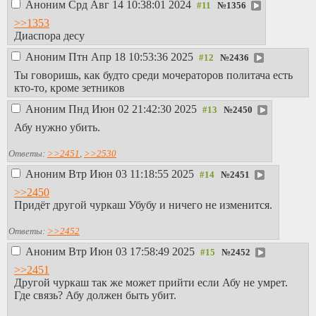
Аноним
Срд Авг 14 10:38:01 2024
№
1356
>>1353
Диаспора десу
Аноним
Птн Апр 18 10:53:36 2025
№
2436
Ты говоришь, как будто среди мочераторов политача есть
кто-то, кроме зетников
Аноним
Пнд Июн 02 21:42:30 2025
№
2450
Абу нужно убить.
Ответы:
>>2451
,
>>2530
Аноним
Втр Июн 03 11:18:55 2025
№
2451
>>2450
Придёт другой чуркаш Убубу и ничего не изменится.
Ответы:
>>2452
Аноним
Втр Июн 03 17:58:49 2025
№
2452
>>2451
Другой чуркаш так же может прийти если Абу не умрет.
Где связь? Абу должен быть убит.