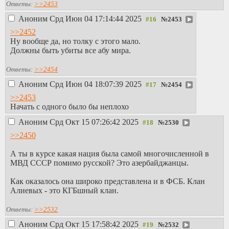
Ответы:
>>2453
Аноним
Срд Июн 04 17:14:44 2025
№
2453
>>2452
Ну вообще да, но толку с этого мало.
Должны быть убиты все абу мира.
Ответы:
>>2454
Аноним
Срд Июн 04 18:07:39 2025
№
2454
>>2453
Начать с одного было бы неплохо
Аноним
Срд Окт 15 07:26:42 2025
№
2530
>>2450
А ты в курсе какая нация была самой многочисленной в
МВД СССР помимо русской? Это азербайджанцы.
Как оказалось она широко представлена и в ФСБ. Клан
Алиевых - это КГБшный клан.
Ответы:
>>2532
Аноним
Срд Окт 15 17:58:42 2025
№
2532