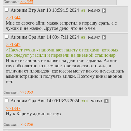
Ответы:
>>1345
Аноним
Втр Авг 13 18:59:15 2024
№
1345
>>1344
Мне со своего айпи макак запретил в порашу срать, а с
чужих и не жалко. Другое дело, что не о чем.
Аноним
Срд Авг 14 00:47:11 2024
№
1347
>>1342
>Насчет тучки - напоминает палату с психами, которых
как следует угасили и перевели на дневной стационар
Никто из анонов не влияет на действия админа. Админ
глух абсолютно ко всем вне зависимости от стажа, в
отличии от площадок, где юзеры могут как-то науськивать
администрацию и получать вилки. Поэтому вины анонов
нет.
Ответы:
>>1353
Аноним
Срд Авг 14 09:13:28 2024
№
1353
>>1347
Ну к Кариму админ не глух.
Ответы:
>>1356