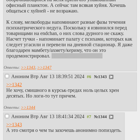
офисный планктон. А сейчас там всякая хуйня. Хочешь
общаться с хуйней - не возражаю.
К слову, мелкоборды напоминают разные фазы течения
психиатрического недуга. Поскольку я извинился перед
товарищами на endchan, о них слова дурного не скажу.
Насчет тучки - напоминает палату с психами, которых как
следует угасили и перевели на дневной стационар. Я даже
благодарен мамбету/ахмету/кериму, что он это
продемонстрировал.
Правда спасиб, чурка)))
Ответы:
>>1343
,
>>1347
Аноним
Втр Авг 13 18:39:51 2024
№
1343
>>1342
Не хочу, смишного в курськ-тредах ноль целых хрен
десятых. Но логи-то тут причем.
Ответы:
>>1344
Аноним
Втр Авг 13 18:41:34 2024
№
1344
>>1343
А это смотря о чем ты захочешь анонимно попиздеть.