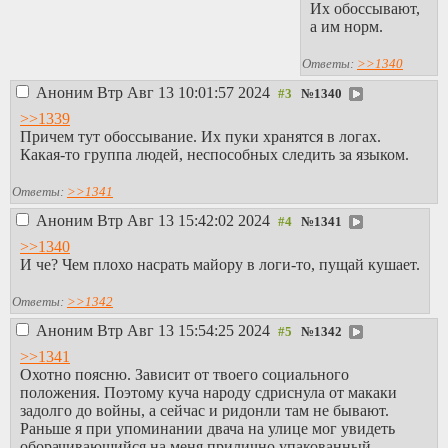
Их обоссывают,
а им норм.
Ответы:
>>1340
Аноним
Втр Авг 13 10:01:57 2024
№
1340
>>1339
Причем тут обоссывание. Их пуки хранятся в логах.
Какая-то группа людей, неспособных следить за языком.
Ответы:
>>1341
Аноним
Втр Авг 13 15:42:02 2024
№
1341
>>1340
И че? Чем плохо насрать майору в логи-то, пущай кушает.
Ответы:
>>1342
Аноним
Втр Авг 13 15:54:25 2024
№
1342
>>1341
Охотно поясню. Зависит от твоего социального
положения. Поэтому куча народу сдриснула от макаки
задолго до войны, а сейчас и ридонли там не бывают.
Раньше я при упоминании двача на улице мог увидеть
оборачивающийся на меня прилично упакованный