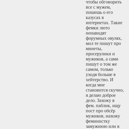
чтобы обговорить
все с мужем,
пишешь о его
казусах в
интернетах. Такие
фемки люто
ненавидят
форумных овулях,
мол те пишут про
минеты,
просерулики и
мужиков, а сами
пишут о том же
самом, только
уходя больше в
хейтерство. И
когда мне
становится скучно,
я делаю доброе
дело. Захожу в
фем. паблик, ищу
пост про обсёр
мужиков, нахожу
феминистку
замужнюю или в