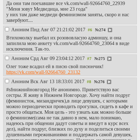
собой пару лет назад. Эта
Да они там поехавшие все vk.com/wall-92664760_22939
срача про то, что
феминистка уже неделю не
"Меня зовут Медведица, мне 23 года"
это мужики довели
заходит на свою страницу. И
у них там даже медведи феминизмом заняты, скоро и нас
бедных дам до
пусть. Будет хуже, если она
завербуют....
феминизма, что я
зайдет, я уверен.
рушу семьи в
Аноним
Пнд Авг 07 21:21:02 2017
№
274
интернетах(это
Втихомолку выебал их розововласую админшу, и она
ещё лольнее) и что
запилила мою анкету vk.com/wall-92664760_23064 в виде
я мудак, без этого
исключения. Так-то.
никак. Лол.
Аноним
Срд Авг 09 23:04:12 2017
№
275
Олег тоже всадил ей в писю свой писюнчик!
https://vk.com/wall-92664760_23132
Аноним
Вск Авг 13 18:33:01 2017
№
276
#sfнижнийновгород Не анонимно. Приветствую вас
сестры. Я живу в Нижнем Новгороде. Хочу найти подруг
(феминисток, мизандричек),в лице девушек, с которыми
можно периодически проводить прогулки, сидеть в кафе и
просто общаться. Моя цель - это узнать как можно больше
о феминизме(сама не так давно в нем, мало понимаю,
надеюсь при общении дадут советы и введут в курс всех
дел), найти подруг, близких по духу и поделиться своими
душевными переживаниями и поддержать самой девушек,