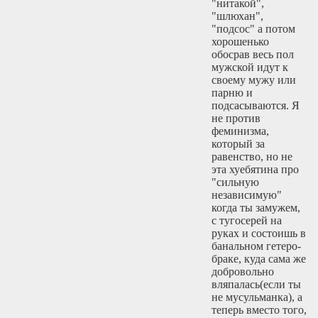
"нитакой",
"шлюхан",
"подсос" а потом
хорошенько
обосрав весь пол
мужской идут к
своему мужу или
парню и
подсасываются. Я
не против
феминизма,
который за
равенство, но не
эта хуебятина про
"сильную
независимую"
когда ты замужем,
с тугосерей на
руках и состоишь в
банальном гетеро-
браке, куда сама же
добровольно
вляпалась(если ты
не мусульманка), а
теперь вместо того,