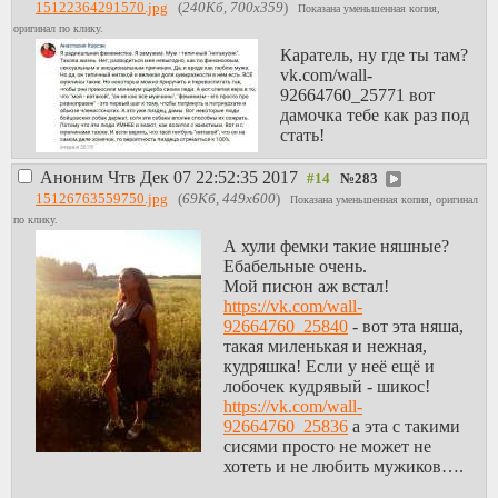
15122364291570.jpg
(
240Кб, 700x359
)
Показана уменьшенная копия,
оригинал по клику.
Каратель, ну где ты там?
vk.com/wall-
92664760_25771 вот
дамочка тебе как раз под
стать!
Аноним
Чтв Дек 07 22:52:35 2017
№
283
15126763559750.jpg
(
69Кб, 449x600
)
Показана уменьшенная копия, оригинал
по клику.
А хули фемки такие няшные?
Ебабельные очень.
Мой писюн аж встал!
https://vk.com/wall-
92664760_25840
- вот эта няша,
такая миленькая и нежная,
кудряшка! Если у неё ещё и
лобочек кудрявый - шикос!
https://vk.com/wall-
92664760_25836
а эта с такими
сисями просто не может не
хотеть и не любить мужиков….