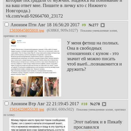
которые пострадали от мужчин. Надеюсь на понимание и
на ваш ответ мне. Пишите в личку кто с Нижнего
Новгорода.)
vk.com/wall-92664760_23172
Аноним
Птн Авг 18 16:56:20 2017
№
277
15030645805910.jpg
(
638Кб, 909x1027
)
Показана уменьшенная копия,
оригинал по клику.
У меня фетиш на полных.
Она в свободных
отношениях с куном - это
значит ей можно писать
чтоб выеб...познакомится и
дружить?
Аноним
Втр Авг 22 21:19:45 2017
№
278
15034259855130.jpg
(
61Кб, 600x502
)
Показана уменьшенная копия, оригинал
по клику.
Этот паблик и в Пикабу
прославился