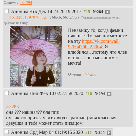
Ответы:
>>294
Аноним
Чтв Дек 14 23:26:19 2017
№
284
15132831797970.jpg
(
168Кб, 667x773
)
Показана уменьшенная копия,
оригинал по клику.
Ненавижу то, когда фемки
няшные. Только посмотрите
на эту
https://vk.com/wall-
92664760_25964!
Я
влюбился…потому что член
встал…..она моя аниме-
мечта!
Ответы:
>>296
Аноним
Пнд Фев 10 02:27:58 2020
№
294
>>283
она ??? няшная?? бля ппц
ну как говорится у всех вкусы разные ) моя классная
девушка и тебе может стать пиздцом
Аноним
Срд Мар 04 01:19:16 2020
№
295