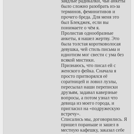
заядлые радикалки, чьи анкеты
член парня,
было сложно разобрать из-за
корочай девица в
терминов, феминитивов и
анкете пыталась
прочего бреда. Для меня это
показаться такой
был Блекджек, если вы
аморальненькой
понимаете о чём я.
модненькой
Пролистав однообразные
пошеренной
анкеты, я нашел жертву. Это
фемкой. На
была толстая коротковолосая
страницы
девушка, чей стиль письма и
феминистки было
идиотизм мог свести с ума без
сп с тем куном, и
всякой мистики.
всего 2-3 подписки
Признаюсь, что писал ей с
на самые
женского фейка. Сначала я
нейтральные
просто притворялся её
тамблеровские
соратницей и ловил лузлы,
фемские
пересылал наши переписки
сообщества с
друзьям, задавал каверзные
закрытыми
вопросы, а потом узнал что
комментами. Я, как
девица из моего города, и
и всегда, скинул
пригласил на «подружескую
ссылку парню на
встречу».
анкету его
Списались мы, договорились. Я
девушки. Он
пришел пораньше и зашел в
ответил:
местную кафешку, заказал себе
неожиданно и