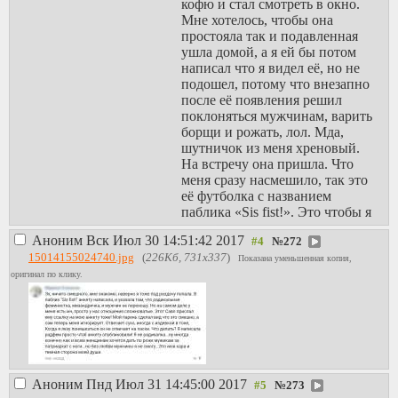
кофю и стал смотреть в окно.
неприятно, но
Мне хотелось, чтобы она
спасибо за правду.
простояла так и подавленная
На следующий
ушла домой, а я ей бы потом
день в сп у него
написал что я видел её, но не
фемка не стояла и
подошел, потому что внезапно
до сих пор не
после её появления решил
стоит. А фемка
поклоняться мужчинам, варить
подписалась на
борщи и рожать, лол. Мда,
дохуиллио
шутничок из меня хреновый.
фемских
На встречу она пришла. Что
сообществ и из
меня сразу насмешило, так это
всех щелей лезет
её футболка с названием
показывая, какая
паблика «Sis fist!». Это чтобы я
она независимая и
её сразу узнал. Я начал хихикать
какие мужики
Аноним
Вск Июл 30 14:51:42 2017
№
272
как ненормальный, только
козлы, с ними
15014155024740.jpg
(
226Кб, 731x337
)
потом мне пришлось обосраться
Показана уменьшенная копия,
живут только
кирпичами раз и на всю жизнь.
оригинал по клику.
подсоски и
К феминистке подошла
патриархалки. А
девушка, чью фотку я ставил на
если бы не я, она
аватарку. Они обнялись при
бы так и
встрече и куда-то направились.
оставалась
Фотку я брал с группы про
подсоской и
странички мёртвых людей. Та
патриархалкой.
Аноним
Пнд Июл 31 14:45:00 2017
№
273
девушка из фотки покончила с
Под постом жду