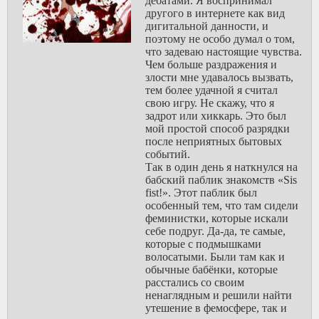
дебатами. Я воспринимал
знакомств для
другого в интернете как вид
феминисток,
дигитальной данности, и
называется "Sis
поэтому не особо думал о том,
fist". Пролистав
что задеваю настоящие чувства.
анкеты я наткнулся
Чем больше раздражения и
на одну
злости мне удавалось вызвать,
интересную, где
тем более удачной я считал
феминистка писала
свою игру. Не скажу, что я
о ненависти к
задрот или хиккарь. Это был
своему парню, и
мой простой способ разрядки
хотела бы найти
после неприятных бытовых
подругу, с которой
событий.
они за бокалом
Так в один день я наткнулся на
винца обсуждали
бабский паблик знакомств «Sis
казусы этого
fist!». Этот паблик был
парнишки, так как
особенный тем, что там сидели
её бедную в этом
феминистки, которые искали
другие подруги не
себе подруг. Да-да, те самые,
поддерживают. И
которые с подмышками
написано было по
волосатыми. Были там как и
феминистическим
обычные бабёнки, которые
стандартам, и
расстались со своим
слово "хуеносец"
ненаглядным и решили найти
было, и шуточки
утешение в фемосфере, так и
про нестоячий