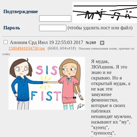
Подтверждение
Пароль
(чтобы удалить пост или файл)
Аноним
Срд Июл 19 22:55:03 2017
№
269
15004941034750.jpg
(
66Кб, 604x418
)
Показана уменьшенная копия, оригинал по
клику.
Я мудак,
ЗЮАшник. Я это
знаю и не
скрываю. Но я
открытый мудак, а
не как эти
замужние
феминистки,
которые в своих
пабликах
ненавидят мужчин,
называют их "му",
"кунец",
"хуеносец",