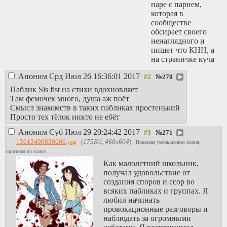
паре с парнем,
которая в
сообществе
обсирает своего
ненаглядного и
пишет что КНН, а
на страничке куча
фоток с ним и
Аноним
Срд Июл 26 16:36:01 2017
признавашек в
№
270
любви. Я просто
Паблик Sis fist на стихи вдохновляет
кидаю ссылочку на
Там фемочек много, душа аж поёт
пост его любвимки
Смысл знакомств в таких пабликах простенький
мужику и
Просто тех тёлок никто не ебёт
сливаюсь. Я
Аноним
Суб Июл 29 20:24:42 2017
ожидал чего-то
№
271
типа ИДИ НАХУЙ
15013490830600.jpg
(
175Кб, 460x604
)
Показана уменьшенная копия,
ПИДР, но многие
оригинал по клику.
просто пишут "не
Как малолетний школьник,
знал, что она
получал удовольствие от
пишет такое про
создания споров и ссор во
меня, спасибо за
всяких пабликах и группах. Я
ссылку".
любил начинать
Самый мой
провокационные разговоры и
любимый случай
наблюдать за огромными
связан с пабликом