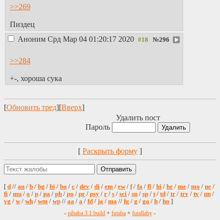
>>269
Пиздец
Аноним
Срд Мар 04 01:20:17 2020
№
296
>>284
+-, хороша сука
[
Обновить тред
][
Вверх
]
Удалить пост
Пароль
[
Раскрыть форму
]
[
d
//
au
/
b
/
bg
/
bi
/
bo
/
c
/
dev
/
di
/
em
/
ew
/
f
/
fa
/
fl
/
hi
/
hr
/
me
/
mo
/
ne
/
fi
/
mu
/
o
/
p
/
pa
/
ph
/
po
/
pr
/
psy
/
r
/
s
/
sci
/
sn
/
sp
/
t
/
td
/
tr
/
trv
/
tv
/
un
/
vg
/
w
/
wh
/
wm
/
wp
//
aa
/
a
/
fd
/
ja
/
ma
//
fg
/
g
/
ga
/
h
/
ho
]
-
pihaba 3.1 build
+
futaba
+
futallaby
-