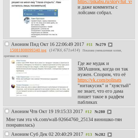
https://pikabu.ru/story/tut_v
и даже комменты с
лойсами собрал.
Аноним
Пнд Окт 16 22:06:49 2017
№
279
15081808099340.jpg
(
147Кб, 671x414
)
Показана уменьшенная копия,
оригинал по клику.
Где же мудак и
ЗЮАшник, когда он так
нужен. Спорим, что её
https://vk.com/polinats
"нитакусик" и "хуястый"
не знает, что его дама
пишет такое в радфем
пабликах
Аноним
Чтв Окт 19 19:15:33 2017
№
280
Мне там эта vk.com/wall-92664760_25134 винишко-тян
понравилась)
Аноним
Суб Дек 02 20:40:29 2017
№
282