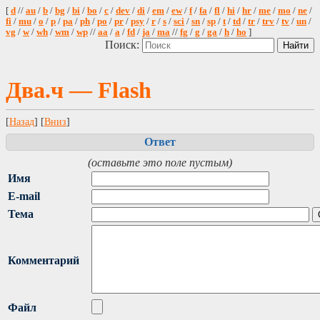
[
d
//
au
/
b
/
bg
/
bi
/
bo
/
c
/
dev
/
di
/
em
/
ew
/
f
/
fa
/
fl
/
hi
/
hr
/
me
/
mo
/
ne
/
fi
/
mu
/
o
/
p
/
pa
/
ph
/
po
/
pr
/
psy
/
r
/
s
/
sci
/
sn
/
sp
/
t
/
td
/
tr
/
trv
/
tv
/
un
/
vg
/
w
/
wh
/
wm
/
wp
//
aa
/
a
/
fd
/
ja
/
ma
//
fg
/
g
/
ga
/
h
/
ho
]
Поиск:
Два.ч — Flash
[
Назад
] [
Вниз
]
Ответ
(оставьте это поле пустым)
Имя
E-mail
Тема
Комментарий
Файл