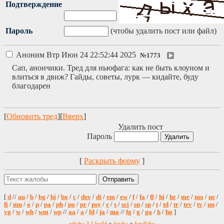
Подтверждение
Пароль
(чтобы удалить пост или файл)
Аноним
Втр Июн 24 22:52:44 2025
№
1773
Сап, анончики. Тред для ньюфага: как не быть клоуном и
влиться в движ? Гайды, советы, лурк — кидайте, буду
благодарен
[
Обновить тред
][
Вверх
]
Удалить пост
Пароль
[
Раскрыть форму
]
[
d
//
au
/
b
/
bg
/
bi
/
bo
/
c
/
dev
/
di
/
em
/
ew
/
f
/
fa
/
fl
/
hi
/
hr
/
me
/
mo
/
ne
/
fi
/
mu
/
o
/
p
/
pa
/
ph
/
po
/
pr
/
psy
/
r
/
s
/
sci
/
sn
/
sp
/
t
/
td
/
tr
/
trv
/
tv
/
un
/
vg
/
w
/
wh
/
wm
/
wp
//
aa
/
a
/
fd
/
ja
/
ma
//
fg
/
g
/
ga
/
h
/
ho
]