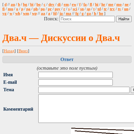
[
d
//
au
/
b
/
bg
/
bi
/
bo
/
c
/
dev
/
di
/
em
/
ew
/
f
/
fa
/
fl
/
hi
/
hr
/
me
/
mo
/
ne
/
fi
/
mu
/
o
/
p
/
pa
/
ph
/
po
/
pr
/
psy
/
r
/
s
/
sci
/
sn
/
sp
/
t
/
td
/
tr
/
trv
/
tv
/
un
/
vg
/
w
/
wh
/
wm
/
wp
//
aa
/
a
/
fd
/
ja
/
ma
//
fg
/
g
/
ga
/
h
/
ho
]
Поиск:
Два.ч — Дискуссии о Два.ч
[
Назад
] [
Вниз
]
Ответ
(оставьте это поле пустым)
Имя
E-mail
Тема
Комментарий