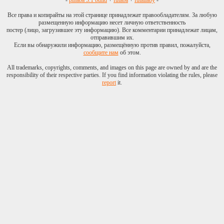
-
pihaba 3.1 build
+
futaba
+
futallaby
-
Все права и копирайты на этой странице принадлежат правообладателям. За любую
размещенную информацию несет личную ответственность
постер (лицо, загрузившее эту информацию). Все комментарии принадлежат лицам,
отправившим их.
Если вы обнаружили информацию, размещённую против правил, пожалуйста,
сообщите нам
об этом.
All trademarks, copyrights, comments, and images on this page are owned by and are the
responsibility of their respective parties. If you find information violating the rules, please
report
it.