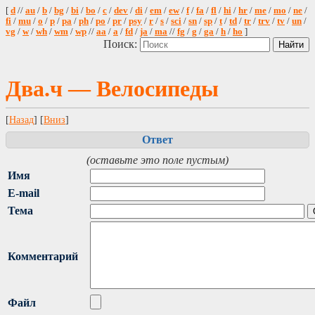
[
d
//
au
/
b
/
bg
/
bi
/
bo
/
c
/
dev
/
di
/
em
/
ew
/
f
/
fa
/
fl
/
hi
/
hr
/
me
/
mo
/
ne
/
fi
/
mu
/
o
/
p
/
pa
/
ph
/
po
/
pr
/
psy
/
r
/
s
/
sci
/
sn
/
sp
/
t
/
td
/
tr
/
trv
/
tv
/
un
/
vg
/
w
/
wh
/
wm
/
wp
//
aa
/
a
/
fd
/
ja
/
ma
//
fg
/
g
/
ga
/
h
/
ho
]
Поиск:
Два.ч — Велосипеды
[
Назад
] [
Вниз
]
Ответ
(оставьте это поле пустым)
Имя
E-mail
Тема
Комментарий
Файл