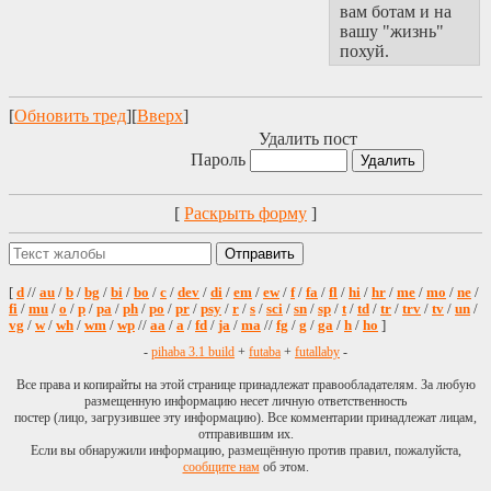
вам ботам и на
вашу "жизнь"
похуй.
[
Обновить тред
][
Вверх
]
Удалить пост
Пароль
[
Раскрыть форму
]
[
d
//
au
/
b
/
bg
/
bi
/
bo
/
c
/
dev
/
di
/
em
/
ew
/
f
/
fa
/
fl
/
hi
/
hr
/
me
/
mo
/
ne
/
fi
/
mu
/
o
/
p
/
pa
/
ph
/
po
/
pr
/
psy
/
r
/
s
/
sci
/
sn
/
sp
/
t
/
td
/
tr
/
trv
/
tv
/
un
/
vg
/
w
/
wh
/
wm
/
wp
//
aa
/
a
/
fd
/
ja
/
ma
//
fg
/
g
/
ga
/
h
/
ho
]
-
pihaba 3.1 build
+
futaba
+
futallaby
-
Все права и копирайты на этой странице принадлежат правообладателям. За любую
размещенную информацию несет личную ответственность
постер (лицо, загрузившее эту информацию). Все комментарии принадлежат лицам,
отправившим их.
Если вы обнаружили информацию, размещённую против правил, пожалуйста,
сообщите нам
об этом.