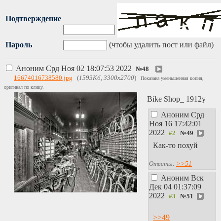
Подтверждение
Пароль
(чтобы удалить пост или файл)
Аноним
Срд Ноя 02 18:07:53 2022
№
48
16674016738580.jpg
(
1593Кб, 3300x2700
)
Показана уменьшенная копия,
оригинал по клику.
Bike Shop_ 1912y
Аноним
Срд
Ноя 16 17:42:01
2022
№
49
Как-то похуй
Ответы:
>>51
Аноним
Вск
Дек 04 01:37:09
2022
№
51
>>49