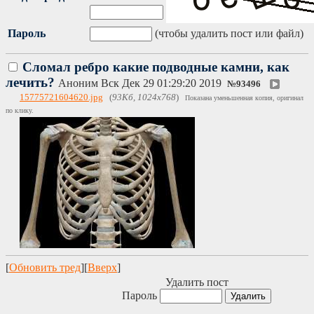
Пароль
(чтобы удалить пост или файл)
Сломал ребро какие подводные камни, как
лечить?
Аноним
Вск Дек 29 01:29:20 2019
№
93496
15775721604620.jpg
(
93Кб, 1024x768
)
Показана уменьшенная копия, оригинал
по клику.
[
Обновить тред
][
Вверх
]
Удалить пост
Пароль