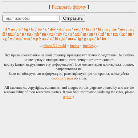
[
Раскрыть форму
]
[
d
//
au
/
b
/
bg
/
bi
/
bo
/
c
/
dev
/
di
/
em
/
ew
/
f
/
fa
/
fl
/
hi
/
hr
/
me
/
mo
/
ne
/
fi
/
mu
/
o
/
p
/
pa
/
ph
/
po
/
pr
/
psy
/
r
/
s
/
sci
/
sn
/
sp
/
t
/
td
/
tr
/
trv
/
tv
/
un
/
vg
/
w
/
wh
/
wm
/
wp
//
aa
/
a
/
fd
/
ja
/
ma
//
fg
/
g
/
ga
/
h
/
ho
]
-
pihaba 3.1 build
+
futaba
+
futallaby
-
Все права и копирайты на этой странице принадлежат правообладателям. За любую
размещенную информацию несет личную ответственность
постер (лицо, загрузившее эту информацию). Все комментарии принадлежат лицам,
отправившим их.
Если вы обнаружили информацию, размещённую против правил, пожалуйста,
сообщите нам
об этом.
All trademarks, copyrights, comments, and images on this page are owned by and are the
responsibility of their respective parties. If you find information violating the rules, please
report
it.