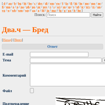
[
d
//
au
/
b
/
bg
/
bi
/
bo
/
c
/
dev
/
di
/
em
/
ew
/
f
/
fa
/
fl
/
hi
/
hr
/
me
/
mo
/
ne
/
fi
/
mu
/
o
/
p
/
pa
/
ph
/
po
/
pr
/
psy
/
r
/
s
/
sci
/
sn
/
sp
/
t
/
td
/
tr
/
trv
/
tv
/
un
/
vg
/
w
/
wh
/
wm
/
wp
//
aa
/
a
/
fd
/
ja
/
ma
//
fg
/
g
/
ga
/
h
/
ho
]
Поиск:
Два.ч — Бред
[
Назад
] [
Вниз
]
Ответ
E-mail
Тема
Комментарий
Файл
Подтверждение