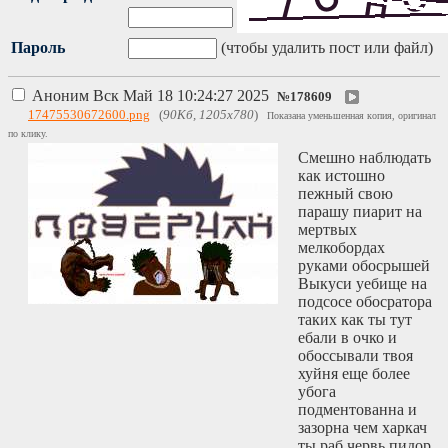
Пароль
(чтобы удалить пост или файл)
Аноним
Вск Май 18 10:24:27 2025
№
178609
17475530672600.png
(
90Кб, 1205x780
)
Показана уменьшенная копия, оригинал
по клику.
Смешно наблюдать
как истошно
пежный свою
парашу пиарит на
мертвых
мелкобордах
руками обосрышей
Выкуси уебище на
подсосе обосратора
таких как ты тут
ебали в очко и
обоссывали твоя
хуйня еще более
убога
подментованна и
зазорна чем харкач
ты раб червь пидор