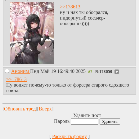
>>178613
ну и нах ты обосрался,
пидорнутый сосачер-
обосрыш?)))))
Аноним
Пнд Май 19 16:49:40 2025
№
178650
>>178613
Ну воняет почему-то только от форсера старого сдохшего
говна.
[
Обновить тред
][
Вверх
]
Удалить пост
Пароль
[
Раскрыть форму
]