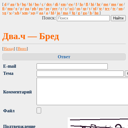
[
d
//
au
/
b
/
bg
/
bi
/
bo
/
c
/
dev
/
di
/
em
/
ew
/
f
/
fa
/
fl
/
hi
/
hr
/
me
/
mo
/
ne
/
fi
/
mu
/
o
/
p
/
pa
/
ph
/
po
/
pr
/
psy
/
r
/
s
/
sci
/
sn
/
sp
/
t
/
td
/
tr
/
trv
/
tv
/
un
/
vg
/
w
/
wh
/
wm
/
wp
//
aa
/
a
/
fd
/
ja
/
ma
//
fg
/
g
/
ga
/
h
/
ho
]
Поиск:
Два.ч — Бред
[
Назад
] [
Вниз
]
Ответ
E-mail
Тема
Комментарий
Файл
Подтверждение