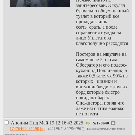
заинтересован. Эякуляч
буквально общественный
туалет в который все
приходят лишь
ссать+срать, а после
справления нужды на
лицо Уплетатора
благополучно расходятся
Постеров на эякуляче на
самом деле 2,5 - сам
Обосратор и его подсос-
кубаноид Подливалик, а
также 0,5 залетух 90% из
которых - шизики и
вниманиебляди с других
борд которые быстро
покидают барак
Опежнатора, поняв что
даже им с этим ебанько
не по пути
Аноним
Пнд Май 19 12:16:43 2025
№
178640
17476462031190.jpg
(
2519Кб, 3508x4961
)
Показана уменьшенная копия,
оригинал по клику.