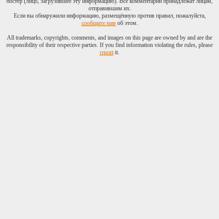
постер (лицо, загрузившее эту информацию). Все комментарии принадлежат лицам,
отправившим их.
Если вы обнаружили информацию, размещённую против правил, пожалуйста,
сообщите нам
об этом.
All trademarks, copyrights, comments, and images on this page are owned by and are the
responsibility of their respective parties. If you find information violating the rules, please
report
it.