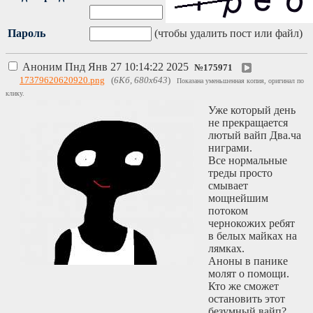
Пароль
(чтобы удалить пост или файл)
Аноним
Пнд Янв 27 10:14:22 2025
№
175971
17379620620920.png
(
6Кб, 680x643
)
Показана уменьшенная копия, оригинал по
клику.
Уже который день
не прекращается
лютый вайп Два.ча
ниграми.
Все нормальные
треды просто
смывает
мощнейшим
потоком
чернокожих ребят
в белых майках на
лямках.
Аноны в панике
молят о помощи.
Кто же сможет
остановить этот
безумный вайп?