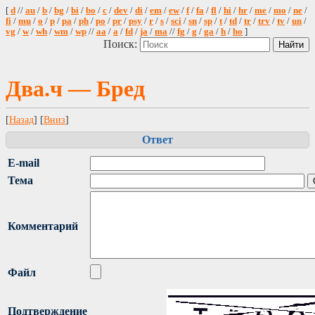
[
d
//
au
/
b
/
bg
/
bi
/
bo
/
c
/
dev
/
di
/
em
/
ew
/
f
/
fa
/
fl
/
hi
/
hr
/
me
/
mo
/
ne
/
fi
/
mu
/
o
/
p
/
pa
/
ph
/
po
/
pr
/
psy
/
r
/
s
/
sci
/
sn
/
sp
/
t
/
td
/
tr
/
trv
/
tv
/
un
/
vg
/
w
/
wh
/
wm
/
wp
//
aa
/
a
/
fd
/
ja
/
ma
//
fg
/
g
/
ga
/
h
/
ho
]
Поиск:
Два.ч — Бред
[
Назад
] [
Вниз
]
Ответ
E-mail
Тема
Комментарий
Файл
Подтверждение