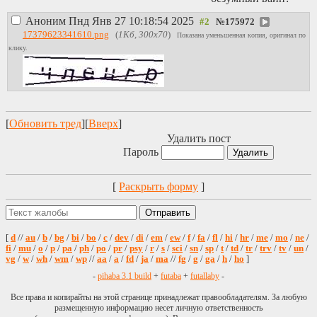
Аноним
Пнд Янв 27 10:18:54 2025
№
175972
17379623341610.png
(
1Кб, 300x70
)
Показана уменьшенная копия, оригинал по
клику.
[
Обновить тред
][
Вверх
]
Удалить пост
Пароль
[
Раскрыть форму
]
[
d
//
au
/
b
/
bg
/
bi
/
bo
/
c
/
dev
/
di
/
em
/
ew
/
f
/
fa
/
fl
/
hi
/
hr
/
me
/
mo
/
ne
/
fi
/
mu
/
o
/
p
/
pa
/
ph
/
po
/
pr
/
psy
/
r
/
s
/
sci
/
sn
/
sp
/
t
/
td
/
tr
/
trv
/
tv
/
un
/
vg
/
w
/
wh
/
wm
/
wp
//
aa
/
a
/
fd
/
ja
/
ma
//
fg
/
g
/
ga
/
h
/
ho
]
-
pihaba 3.1 build
+
futaba
+
futallaby
-
Все права и копирайты на этой странице принадлежат правообладателям. За любую
размещенную информацию несет личную ответственность