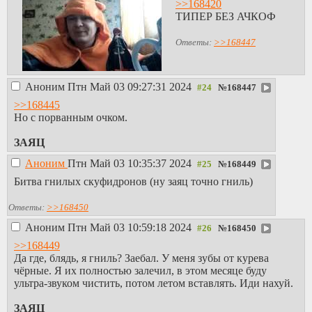
>>168420
ТИПЕР БЕЗ АЧКОФ
Ответы:
>>168447
Аноним
Птн Май 03 09:27:31 2024
№
168447
>>168445
Но с порванным очком.
ЗАЯЦ
Аноним
Птн Май 03 10:35:37 2024
№
168449
Битва гнилых скуфидронов (ну заяц точно гниль)
Ответы:
>>168450
Аноним
Птн Май 03 10:59:18 2024
№
168450
>>168449
Да где, блядь, я гниль? Заебал. У меня зубы от курева
чёрные. Я их полностью залечил, в этом месяце буду
ультра-звуком чистить, потом летом вставлять. Иди нахуй.
ЗАЯЦ