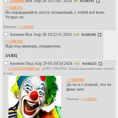
Аноним
Вск Апр 28 19:15:07 2024
№
168195
>>168191
Не оправдывайся, питух опущенный, с тобой всё ясно.
Угорал он.
Ответы:
>>168196
Аноним
Вск Апр 28 19:22:11 2024
№
168196
>>168195
Иди под шканарь, пидарасина.
ЗАЯЦ
Аноним
Пнд Апр 29 01:10:54 2024
№
168225
17143422545980.jpg
(
22Кб, 256x256
)
Показана уменьшенная копия, оригинал
по клику.
>>168190
Да ты и с псиной, что на
фоне лает.
Ответы:
>>168233