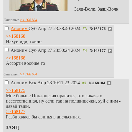
Заяц-Волк, Заяц-Волк.
Ответы:
>>168184
Аноним
Суб Апр 27 23:38:40 2024
№
168176
>>168168
Нахуй иди, говно
Аноним
Суб Апр 27 23:50:24 2024
№
168177
>>168168
Ассорти вообще-то
Ответы:
>>168184
Аноним
Вск Апр 28 10:11:23 2024
№
168184
>>168175
Мне больше Поклонская нравится, это какая-то
неестественная, ну если так на полшишечки, хуй с ним -
давай тащи.
>>168177
Разбиралась бы свинья в апельсинах.
ЗАЯЦ