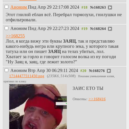
Аноним
Пнд Апр 29 22:17:08 2024
№
168263
Этот гнилой еблан всё. Перебрал тормозухи, гнилушки не
отфильтровали.
Аноним
Пнд Апр 29 22:27:23 2024
№
168264
>>168255
Лол, я когда вижу эти буквы
ЗАЯЦ
, так и представляю
какого-нибудь негра или крупного зека, у которого такая
татуха или он пишет
ЗАЯЦ
на телах убитых, лол.
Хватает за горло и говорит голосом волка из ну погоди
"Ну Заяц я, заяц, где лежит золото?"
Аноним
Втр Апр 30 06:29:11 2024
№
168276
17144477511450.png
(
235Кб, 514x508
)
Показана уменьшенная копия,
оригинал по клику.
ЗАИС ЕТО ТЫ
Ответы:
>>168416