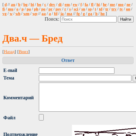
[
d
//
au
/
b
/
bg
/
bi
/
bo
/
c
/
dev
/
di
/
em
/
ew
/
f
/
fa
/
fl
/
hi
/
hr
/
me
/
mo
/
ne
/
fi
/
mu
/
o
/
p
/
pa
/
ph
/
po
/
pr
/
psy
/
r
/
s
/
sci
/
sn
/
sp
/
t
/
td
/
tr
/
trv
/
tv
/
un
/
vg
/
w
/
wh
/
wm
/
wp
//
aa
/
a
/
fd
/
ja
/
ma
//
fg
/
g
/
ga
/
h
/
ho
]
Поиск:
Два.ч — Бред
[
Назад
] [
Вниз
]
Ответ
E-mail
Тема
Комментарий
Файл
Подтверждение