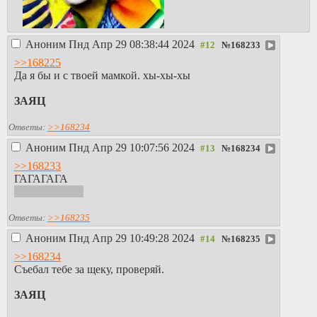
Аноним
Пнд Апр 29 08:38:44 2024
№
168233
>>168225
Да я бы и с твоей мамкой. хы-хы-хы
ЗАЯЦ
Ответы:
>>168234
Аноним
Пнд Апр 29 10:07:56 2024
№
168234
>>168233
ГАГАГАГА
Сьеби, гниляк
Ответы:
>>168235
Аноним
Пнд Апр 29 10:49:28 2024
№
168235
>>168234
Съебал тебе за щеку, проверяй.
ЗАЯЦ