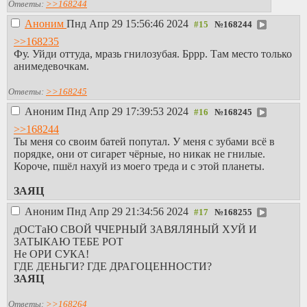
Ответы:
>>168244
Аноним
Пнд Апр 29 15:56:46 2024
№
168244
>>168235
Фу. Уйди оттуда, мразь гнилозубая. Бррр. Там место только
анимедевочкам.
Ответы:
>>168245
Аноним
Пнд Апр 29 17:39:53 2024
№
168245
>>168244
Ты меня со своим батей попутал. У меня с зубами всё в
порядке, они от сигарет чёрные, но никак не гнилые.
Короче, пшёл нахуй из моего треда и с этой планеты.
ЗАЯЦ
Аноним
Пнд Апр 29 21:34:56 2024
№
168255
дОСТаЮ СВОЙ ЧЧЕРНЫЙ ЗАВЯЛЯНЫЙ ХУЙ И
ЗАТЫКАЮ ТЕБЕ РОТ
Не ОРИ СУКА!
ГДЕ ДЕНЬГИ? ГДЕ ДРАГОЦЕННОСТИ?
ЗАЯЦ
Ответы:
>>168264