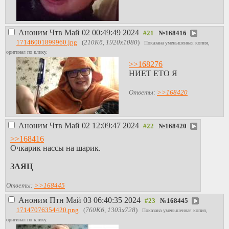
Аноним
Чтв Май 02 00:49:49 2024
№
168416
17146001899960.jpg
(
210Кб, 1920x1080
)
Показана уменьшенная копия,
оригинал по клику.
>>168276
НИЕТ ЕТО Я
Ответы:
>>168420
Аноним
Чтв Май 02 12:09:47 2024
№
168420
>>168416
Очкарик нассы на шарик.
ЗАЯЦ
Ответы:
>>168445
Аноним
Птн Май 03 06:40:35 2024
№
168445
17147076354420.png
(
760Кб, 1303x728
)
Показана уменьшенная копия,
оригинал по клику.