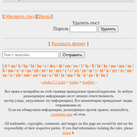
[
Обновить тред
][
Вверх
]
Удалить пост
Пароль
[
Раскрыть форму
]
[
d
//
au
/
b
/
bg
/
bi
/
bo
/
c
/
dev
/
di
/
em
/
ew
/
f
/
fa
/
fl
/
hi
/
hr
/
me
/
mo
/
ne
/
fi
/
mu
/
o
/
p
/
pa
/
ph
/
po
/
pr
/
psy
/
r
/
s
/
sci
/
sn
/
sp
/
t
/
td
/
tr
/
trv
/
tv
/
un
/
vg
/
w
/
wh
/
wm
/
wp
//
aa
/
a
/
fd
/
ja
/
ma
//
fg
/
g
/
ga
/
h
/
ho
]
-
pihaba 3.1 build
+
futaba
+
futallaby
-
Все права и копирайты на этой странице принадлежат правообладателям. За любую
размещенную информацию несет личную ответственность
постер (лицо, загрузившее эту информацию). Все комментарии принадлежат лицам,
отправившим их.
Если вы обнаружили информацию, размещённую против правил, пожалуйста,
сообщите нам
об этом.
All trademarks, copyrights, comments, and images on this page are owned by and are the
responsibility of their respective parties. If you find information violating the rules, please
report
it.