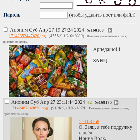
Пароль
(чтобы удалить пост или файл)
Аноним
Суб Апр 27 19:27:24 2024
№
168168
17142352447420.jpg
(
475Кб, 1616x1080
)
Показана уменьшенная копия,
оригинал по клику.
Арпеджио!!!
ЗАЯЦ
Аноним
Суб Апр 27 23:11:44 2024
№
168175
17142487049850.png
(
910Кб, 1920x1078
)
Показана уменьшенная копия,
оригинал по клику.
>>168168
О, Заяц, я тебе подружку
нашёл.
Ирина Волк.