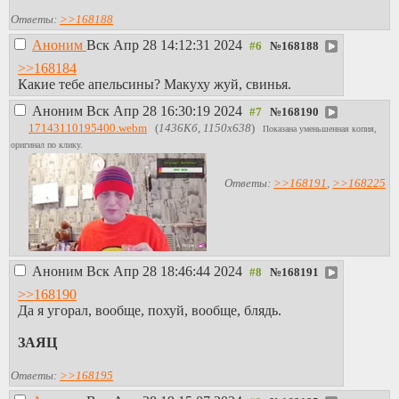
Ответы:
>>168188
Аноним
Вск Апр 28 14:12:31 2024
№
168188
>>168184
Какие тебе апельсины? Макуху жуй, свинья.
Аноним
Вск Апр 28 16:30:19 2024
№
168190
17143110195400.webm
(
1436Кб, 1150x638
)
Показана уменьшенная копия,
оригинал по клику.
Ответы:
>>168191
,
>>168225
Аноним
Вск Апр 28 18:46:44 2024
№
168191
>>168190
Да я угорал, вообще, похуй, вообще, блядь.
ЗАЯЦ
Ответы:
>>168195