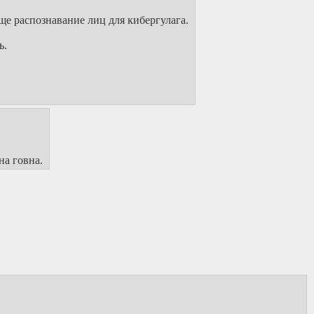
ще распознавание лиц для кибергулага.
ь.
на говна.