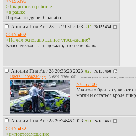
>>155395
>Так рынок и работает.
>в рашке
Поржал от души. Спасибо.
Аноним
Пнд Авг 28 15:59:31 2023
№
155434
>>155402
>На чём основано данное утверждение?
Классическое "а ты докажи, что не верблюд".
Аноним
Пнд Авг 28 20:33:28 2023
№
155460
16932440088230.jpg
(
10Кб, 300x168
)
Показана уменьшенная копия, оригинал по 
>>155406
У кого-то бронь а у кого-то
могли и остаться вроде пик
Аноним
Пнд Авг 28 20:34:45 2023
№
155461
>>155432
>импортозамещение