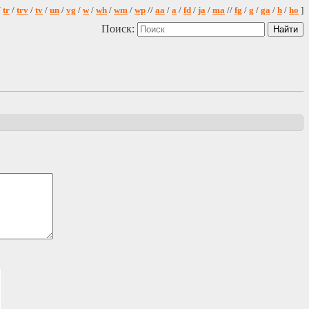
/
tr
/
trv
/
tv
/
un
/
vg
/
w
/
wh
/
wm
/
wp
//
aa
/
a
/
fd
/
ja
/
ma
//
fg
/
g
/
ga
/
h
/
ho
]
Поиск: