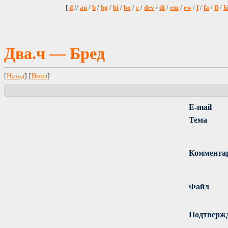
[
d
//
au
/
b
/
bg
/
bi
/
bo
/
c
/
dev
/
di
/
em
/
ew
/
f
/
fa
/
fl
/
h
Два.ч — Бред
[
Назад
] [
Вниз
]
E-mail
Тема
Коммента
Файл
Подтверж