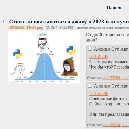
Пароль
Стоит ли вкатываться в джаву в 2023 или лу
16930660124690.png
(
212Кб, 675x499
)
Показана уменьшенная копия, оригинал по
С одной стороны гово
анон?
Аноним
Суб Авг 
>>155295
Зачем ты вкатываеш
Что бы что? Разра
Ответы:
>>155298
,
>>1
Аноним
Суб Авг 
>>155296
Очевидные финтех,
Сейчас открылись о
Или ты предлагаешь
Ответы:
>>155324
,
>>1