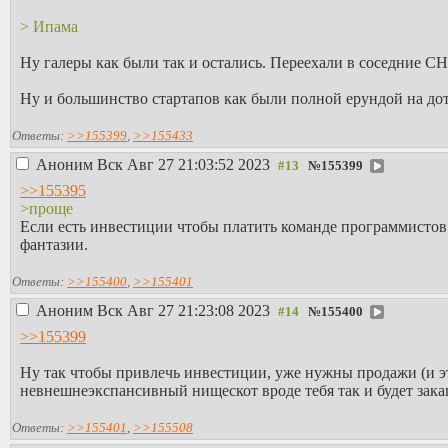
> Ипама
Ну галеры как были так и остались. Переехали в соседние С
Ну и большинство стартапов как были полной ерундой на дот
Ответы:
>>155399
,
>>155433
Аноним
Вск Авг 27 21:03:52 2023
№
155399
>>155395
>проще
Если есть инвестиции чтобы платить команде программистов 
фантазии.
Ответы:
>>155400
,
>>155401
Аноним
Вск Авг 27 21:23:08 2023
№
155400
>>155399
Ну так чтобы привлечь инвестиции, уже нужны продажи (и эт
невнешнеэкспансивный нищескот вроде тебя так и будет закап
Ответы:
>>155401
,
>>155508