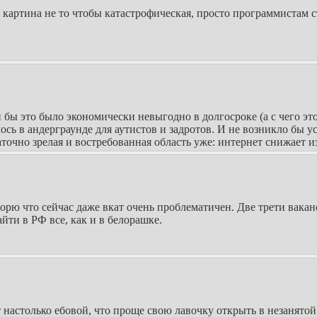
 картина не то чтобы катастрофическая, просто программистам ст
 бы это было экономически невыгодно в долгосроке (а с чего э
алось в андерграунде для аутистов и задротов. И не возникло бы
очно зрелая и востребованная область уже: интернет снижает и
оворю что сейчас даже вкат очень проблематичен. Две трети вак
йти в РФ все, как и в белорашке.
настолько ебовой, что проще свою лавочку открыть в незанятой.