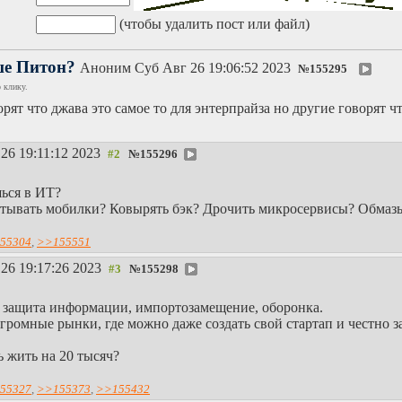
(чтобы удалить пост или файл)
чше Питон?
Аноним
Суб Авг 26 19:06:52 2023
№
155295
 клику.
рят что джава это самое то для энтерпрайза но другие говорят ч
26 19:11:12 2023
№
155296
ься в ИТ?
батывать мобилки? Ковырять бэк? Дрочить микросервисы? Обмаз
55304
,
>>155551
26 19:17:26 2023
№
155298
 защита информации, импортозамещение, оборонка.
громные рынки, где можно даже создать свой стартап и честно з
 жить на 20 тысяч?
55327
,
>>155373
,
>>155432