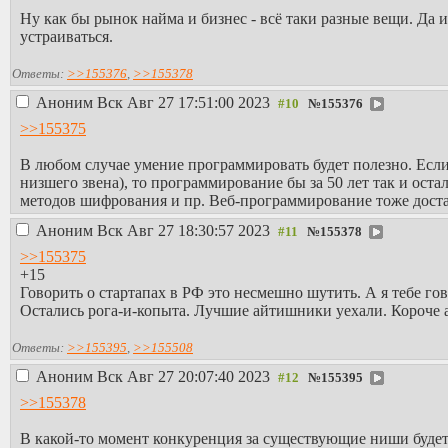
Ну как бы рынок найма и бизнес - всё таки разные вещи. Да и
устраиваться.
Ответы:
>>155376
,
>>155378
Аноним
Вск Авг 27 17:51:00 2023
№
155376
>>155375
В любом случае умение программировать будет полезно. Если
низшего звена), то программирование бы за 50 лет так и ост
методов шифрования и пр. Веб-программирование тоже достат
Аноним
Вск Авг 27 18:30:57 2023
№
155378
>>155375
+15
Говорить о стартапах в РФ это несмешно шутить. А я тебе г
Остались рога-и-копыта. Лучшие айтишники уехали. Короче а
Ответы:
>>155395
,
>>155508
Аноним
Вск Авг 27 20:07:40 2023
№
155395
>>155378
В какой-то момент конкуренция за существующие ниши будет 