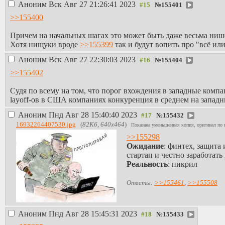
Аноним
Вск Авг 27 21:26:41 2023
№
155401
>>155400
Причем на начальных шагах это может быть даже весьма нише
Хотя нищуки вроде
>>155399
так и будут вопить про "всё или
Аноним
Вск Авг 27 22:30:03 2023
№
155404
>>155402
Судя по всему на том, что порог вхождения в западные комп
layoff-ов в США компаниях конкуренция в среднем на запад
Аноним
Пнд Авг 28 15:40:40 2023
№
155432
16932264407530.jpg
(
82Кб, 640x464
)
Показана уменьшенная копия, оригинал по 
>>155298
Ожидание
: финтех, защита
стартап и честно заработат
Реальность
: пикрил
Ответы:
>>155461
,
>>155508
Аноним
Пнд Авг 28 15:45:31 2023
№
155433