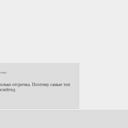
клику.
 только отсрочка. Поэтому самые топ
релейтед