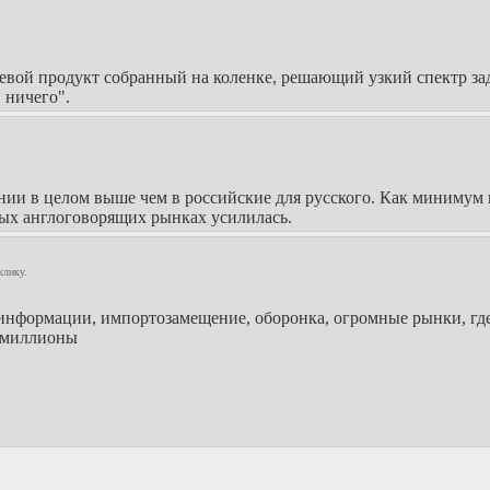
вой продукт собранный на коленке, решающий узкий спектр зада
 ничего".
ании в целом выше чем в российские для русского. Как минимум 
ных англоговорящих рынках усилилась.
клику.
 информации, импортозамещение, оборонка, огромные рынки, где
ь миллионы