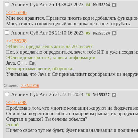
Аноним
Суб Авг 26 19:38:43 2023
№
155304
>>155296
Мне все нравится. Нравится писать код и добавлять функциона
Могу сидеть за кодом целый день пока не начнет отрубать.
Аноним
Суб Авг 26 21:10:16 2023
№
155324
>>155298
>Или ты предлагаешь жить на 20 тысяч?
Нет, я предлагаю определиться, зачем тебе ИТ, и уже исходя и
>Очевидные финтех, защита информации
Java, C++, C#.
>импортозамещение, оборонка.
Учитывая, что Java и C# принадлежат корпорациям из недруже
Ответы:
>>155356
Аноним
Суб Авг 26 21:27:11 2023
№
155327
>>155298
Проблема в том, что многие компании жируют на бюджетные
Они не конкурентоспособны на мировом рынке, их продукты
Стартап в рашке? Ты белены объелся?
>свой
Ничего своего тут не будет, будет нацианализация и подчинен