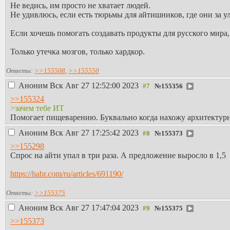
Не ведись, им просто не хватает людей.
Не удивлюсь, если есть тюрьмы для айтишников, где они за 
Если хочешь помогать создавать продукты для русского мира,
Только утечка мозгов, только хардкор.
Ответы:
>>155508
,
>>155550
Аноним
Вск Авг 27 12:52:00 2023
№
155356
>>155324
>зачем тебе ИТ
Помогает пищеварению. Буквально когда нахожу архитектурно
Аноним
Вск Авг 27 17:25:42 2023
№
155373
>>155298
Спрос на айти упал в три раза. А предложение выросло в 1,5
https://habr.com/ru/articles/691190/
Ответы:
>>155375
Аноним
Вск Авг 27 17:47:04 2023
№
155375
>>155373