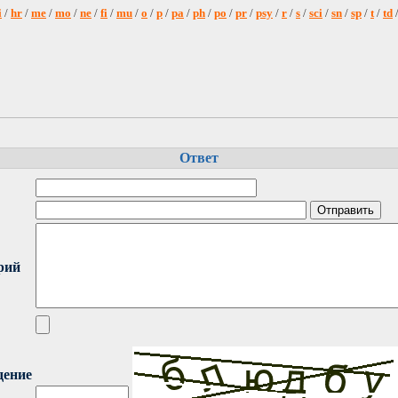
i
/
hr
/
me
/
mo
/
ne
/
fi
/
mu
/
o
/
p
/
pa
/
ph
/
po
/
pr
/
psy
/
r
/
s
/
sci
/
sn
/
sp
/
t
/
td
Ответ
рий
дение