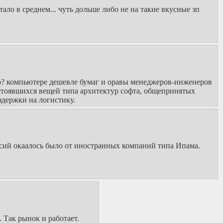
ало в среднем... чуть дольше либо не на такие вкусные зп
то? компьютере дешевле бумаг и оравы менеджеров-инженеров
 устоявшихся вещей типа архитектур софта, общепринятых
здержки на логистику.
ансий окаалось было от иностранных компаний типа Ипама.
 Так рынок и работает.