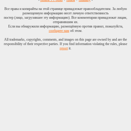
-
pihaba 3.1 build
+
futaba
+
futallaby
-
Все права и копирайты на этой странице принадлежат правообладателям. За любую
размещенную информацию несет личную ответственность
постер (лицо, загрузившее эту информацию). Все комментарии принадлежат лицам,
отправившим их.
Если вы обнаружили информацию, размещённую против правил, пожалуйста,
сообщите нам
об этом.
All trademarks, copyrights, comments, and images on this page are owned by and are the
responsibility of their respective parties. If you find information violating the rules, please
report
it.