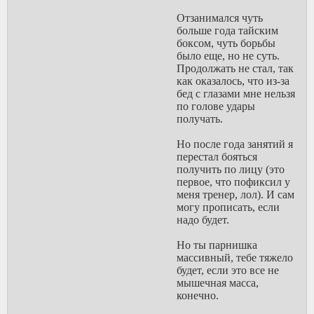
Отзанимался чуть
больше года тайским
боксом, чуть борьбы
было еще, но не суть.
Продолжать не стал, так
как оказалось, что из-за
бед с глазами мне нельзя
по голове удары
получать.
Но после года занятий я
перестал бояться
получить по лицу (это
первое, что пофиксил у
меня тренер, лол). И сам
могу прописать, если
надо будет.
Но ты парнишка
массивный, тебе тяжело
будет, если это все не
мышечная масса,
конечно.