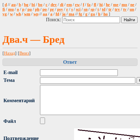
[
d
//
au
/
b
/
bg
/
bi
/
bo
/
c
/
dev
/
di
/
em
/
ew
/
f
/
fa
/
fl
/
hi
/
hr
/
me
/
mo
/
ne
/
fi
/
mu
/
o
/
p
/
pa
/
ph
/
po
/
pr
/
psy
/
r
/
s
/
sci
/
sn
/
sp
/
t
/
td
/
tr
/
trv
/
tv
/
un
/
vg
/
w
/
wh
/
wm
/
wp
//
aa
/
a
/
fd
/
ja
/
ma
//
fg
/
g
/
ga
/
h
/
ho
]
Поиск:
Два.ч — Бред
[
Назад
] [
Вниз
]
Ответ
E-mail
Тема
Комментарий
Файл
Подтверждение