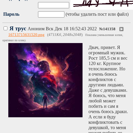
Пароль
(чтобы удалить пост или файл)
Я трус
Аноним
Вск Дек 18 16:52:43 2022
№
141358
16713715631520.png
(
4711Кб, 2048x2048
)
Показана уменьшенная копия,
оригинал по клику.
Двач, привет. Я
огромный мужик.
Рост 185,5 см и вес
120 кг. Крупное
телосложение. Но
я очень боюсь
конфликтов с
другими людьми.
Даже с девушками.
Я боюсь, что меня
любой может
побить и сам я
очень боюсь драки.
А если я буду
конфликтовать с
девушкой, то меня
может побить ее