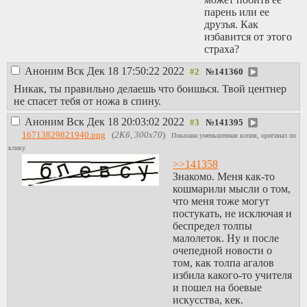
парень или ее
друзъя. Как
избавится от этого
страха?
Аноним
Вск Дек 18 17:50:22 2022
№
141360
Никак, ты правильно делаешь что боишься. Твой центнер
не спасет тебя от ножа в спину.
Аноним
Вск Дек 18 20:03:02 2022
№
141395
16713829821940.png
(
2Кб, 300x70
)
Показана уменьшенная копия, оригинал по
клику.
>>141358
Знакомо. Меня как-то
кошмарили мысли о том,
что меня тоже могут
постукать, не исключая и
беспредел толпы
малолеток. Ну и после
очепедной новости о
том, как толпа агалов
избила какого-то учителя
и пошел на боевые
искусства, кек.