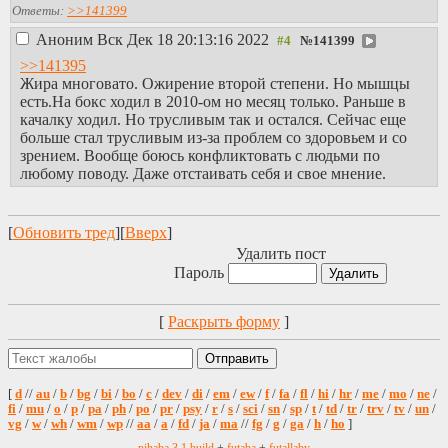
Ответы:
>>141399
Аноним
Вск Дек 18 20:13:16 2022
№
141399
>>141395
Жира многовато. Ожирение второй степени. Но мышцы
есть.На бокс ходил в 2010-ом но месяц только. Раньше в
качалку ходил. Но трусливым так и остался. Сейчас еще
больше стал трусливым из-за проблем со здоровьем и со
зрением. Вообще боюсь конфликтовать с людьми по
любому поводу. Даже отстаивать себя и свое мнение.
[
Обновить тред
][
Вверх
]
Удалить пост
Пароль
[
Раскрыть форму
]
[
d
//
au
/
b
/
bg
/
bi
/
bo
/
c
/
dev
/
di
/
em
/
ew
/
f
/
fa
/
fl
/
hi
/
hr
/
me
/
mo
/
ne
/
fi
/
mu
/
o
/
p
/
pa
/
ph
/
po
/
pr
/
psy
/
r
/
s
/
sci
/
sn
/
sp
/
t
/
td
/
tr
/
trv
/
tv
/
un
/
vg
/
w
/
wh
/
wm
/
wp
//
aa
/
a
/
fd
/
ja
/
ma
//
fg
/
g
/
ga
/
h
/
ho
]