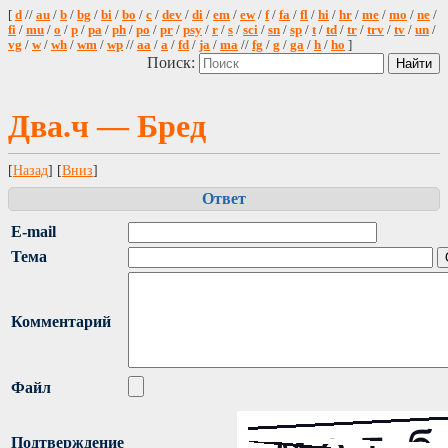
[
d
//
au
/
b
/
bg
/
bi
/
bo
/
c
/
dev
/
di
/
em
/
ew
/
f
/
fa
/
fl
/
hi
/
hr
/
me
/
mo
/
ne
/
fi
/
mu
/
o
/
p
/
pa
/
ph
/
po
/
pr
/
psy
/
r
/
s
/
sci
/
sn
/
sp
/
t
/
td
/
tr
/
trv
/
tv
/
un
/
vg
/
w
/
wh
/
wm
/
wp
//
aa
/
a
/
fd
/
ja
/
ma
//
fg
/
g
/
ga
/
h
/
ho
]
Поиск:
Два.ч — Бред
[
Назад
] [
Вниз
]
Ответ
E-mail
Тема
Комментарий
Файл
Подтверждение