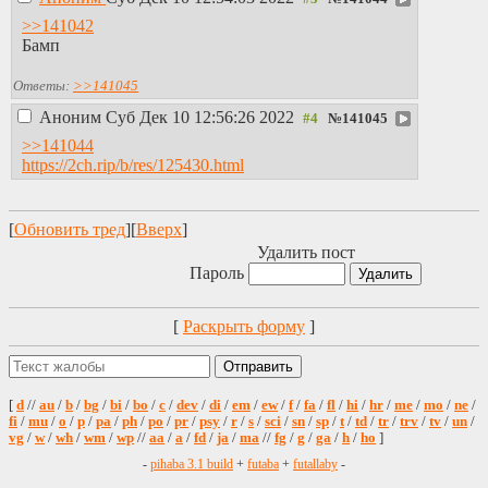
>>141042
Бамп
Ответы:
>>141045
Аноним
Суб Дек 10 12:56:26 2022
№
141045
>>141044
https://2ch.rip/b/res/125430.html
[
Обновить тред
][
Вверх
]
Удалить пост
Пароль
[
Раскрыть форму
]
[
d
//
au
/
b
/
bg
/
bi
/
bo
/
c
/
dev
/
di
/
em
/
ew
/
f
/
fa
/
fl
/
hi
/
hr
/
me
/
mo
/
ne
/
fi
/
mu
/
o
/
p
/
pa
/
ph
/
po
/
pr
/
psy
/
r
/
s
/
sci
/
sn
/
sp
/
t
/
td
/
tr
/
trv
/
tv
/
un
/
vg
/
w
/
wh
/
wm
/
wp
//
aa
/
a
/
fd
/
ja
/
ma
//
fg
/
g
/
ga
/
h
/
ho
]
-
pihaba 3.1 build
+
futaba
+
futallaby
-