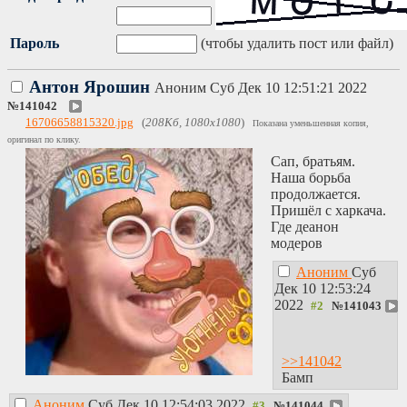
Пароль
(чтобы удалить пост или файл)
Антон Ярошин
Аноним
Суб Дек 10 12:51:21 2022
№
141042
16706658815320.jpg
(
208Кб, 1080x1080
)
Показана уменьшенная копия,
оригинал по клику.
Сап, братьям.
Наша борьба
продолжается.
Пришёл с харкача.
Где деанон
модеров
Аноним
Суб
Дек 10 12:53:24
2022
№
141043
>>141042
Бамп
Аноним
Суб Дек 10 12:54:03 2022
№
141044