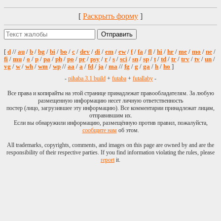
[
Раскрыть форму
]
[
d
//
au
/
b
/
bg
/
bi
/
bo
/
c
/
dev
/
di
/
em
/
ew
/
f
/
fa
/
fl
/
hi
/
hr
/
me
/
mo
/
ne
/
fi
/
mu
/
o
/
p
/
pa
/
ph
/
po
/
pr
/
psy
/
r
/
s
/
sci
/
sn
/
sp
/
t
/
td
/
tr
/
trv
/
tv
/
un
/
vg
/
w
/
wh
/
wm
/
wp
//
aa
/
a
/
fd
/
ja
/
ma
//
fg
/
g
/
ga
/
h
/
ho
]
-
pihaba 3.1 build
+
futaba
+
futallaby
-
Все права и копирайты на этой странице принадлежат правообладателям. За любую
размещенную информацию несет личную ответственность
постер (лицо, загрузившее эту информацию). Все комментарии принадлежат лицам,
отправившим их.
Если вы обнаружили информацию, размещённую против правил, пожалуйста,
сообщите нам
об этом.
All trademarks, copyrights, comments, and images on this page are owned by and are the
responsibility of their respective parties. If you find information violating the rules, please
report
it.