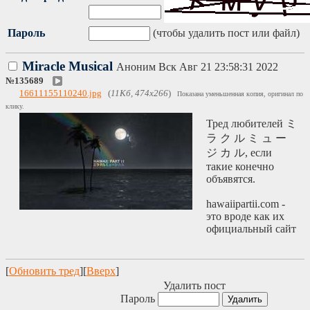
Пароль
(чтобы удалить пост или файл)
Miracle Musical
Аноним
Вск Авг 21 23:58:31 2022
№
135689
16611155110240.jpg
(
11Кб, 474x266
)
Показана уменьшенная копия, оригинал по
клику.
Тред любителей ミ
ラ ク ル ミ ュ ー
ジ カ ル, если
такие конечно
объявятся.
hawaiipartii.com -
это вроде как их
официальный сайт
[
Обновить тред
][
Вверх
]
Удалить пост
Пароль