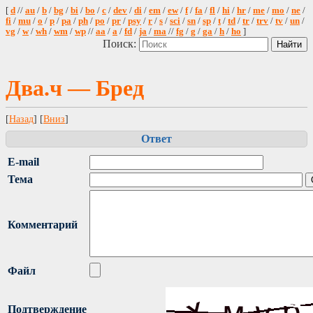
[
d
//
au
/
b
/
bg
/
bi
/
bo
/
c
/
dev
/
di
/
em
/
ew
/
f
/
fa
/
fl
/
hi
/
hr
/
me
/
mo
/
ne
/
fi
/
mu
/
o
/
p
/
pa
/
ph
/
po
/
pr
/
psy
/
r
/
s
/
sci
/
sn
/
sp
/
t
/
td
/
tr
/
trv
/
tv
/
un
/
vg
/
w
/
wh
/
wm
/
wp
//
aa
/
a
/
fd
/
ja
/
ma
//
fg
/
g
/
ga
/
h
/
ho
]
Поиск:
Два.ч — Бред
[
Назад
] [
Вниз
]
Ответ
E-mail
Тема
Комментарий
Файл
Подтверждение