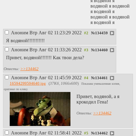
я водяной я
водяной я водяной
я водяной я
водяной я водяной
я водяной я
водяной я водяной
Аноним
Втр Авг 02 11:23:29 2022
я водяной я
№
134459
водяной я водяной
Я водяной!!!!!!!!!!!
я водяной я
Аноним
Втр Авг 02 11:33:26 2022
водяной я водяной
№
134460
я водяной я
Привет, водяной!!!!!!! Как твои дела?
водяной я водяной
я водяной я
Ответы:
>>134462
водяной я водяной
я водяной я
Аноним
Втр Авг 02 11:45:59 2022
№
134461
водяной я водяной
16594299594640.jpg
(
37Кб, 1066x600
)
Показана уменьшенная копия,
я водяной я
оригинал по клику.
водяной я водяной
Привет, водяной, а я
я водяной я
крокодил Гена!
водяной я водяной
я водяной я
Ответы:
>>134462
водяной я водяной
я водяной я
водяной я водяной
я водяной я
Аноним
Втр Авг 02 11:58:41 2022
№
134462