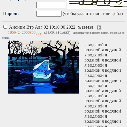
Пароль
(чтобы удалить пост или файл)
Аноним
Втр Авг 02 10:10:00 2022
№
134458
16594242006800.jpg
(
54Кб, 910x683
)
Показана уменьшенная копия, оригинал по
клику.
я водяной я
водяной я водяной
я водяной я
водяной я водяной
я водяной я
водяной я водяной
я водяной я
водяной я водяной
я водяной я
водяной я водяной
я водяной я
водяной я водяной
я водяной я
водяной я водяной
я водяной я
водяной я водяной
я водяной я