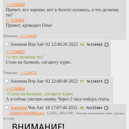
водяной я водяной
>>134460
я водяной я
Привет, все хорошо, вот в болоте купаюсь, а что делаешь
водяной я водяной
ты?
я водяной я
>>134461
водяной я водяной
Привет, крокодил Гена!
я водяной я
водяной я водяной
Ответы:
>>134464
я водяной я
водяной я водяной
Аноним
Втр Авг 02 12:40:26 2022
№
134464
я водяной я
>>134462
водяной я водяной
>а что делаешь ты?
я водяной я
Стою на балконе, сигарету курю.
водяной я водяной
я водяной я
Ответы:
>>134474
водяной я водяной
я водяной я
Аноним
Втр Авг 02 22:08:49 2022
№
134474
водяной я водяной
>>134464
я водяной я
>Стою на балконе, сигарету курю.
водяной я водяной
А я сейчас смотрю аниму. Через 2 часа пойдуь спать.
я водяной я
водяной я водяной
Аноним
Чтв Авг 18 17:07:40 2022
№
135484
я водяной я
16608316603880.png
(
22Кб, 200x199
)
Показана уменьшенная копия, оригинал
водяной я водяной
по клику.
я водяной я
водяной я водяной