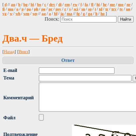
[
d
//
au
/
b
/
bg
/
bi
/
bo
/
c
/
dev
/
di
/
em
/
ew
/
f
/
fa
/
fl
/
hi
/
hr
/
me
/
mo
/
ne
/
fi
/
mu
/
o
/
p
/
pa
/
ph
/
po
/
pr
/
psy
/
r
/
s
/
sci
/
sn
/
sp
/
t
/
td
/
tr
/
trv
/
tv
/
un
/
vg
/
w
/
wh
/
wm
/
wp
//
aa
/
a
/
fd
/
ja
/
ma
//
fg
/
g
/
ga
/
h
/
ho
]
Поиск:
Два.ч — Бред
[
Назад
] [
Вниз
]
Ответ
E-mail
Тема
Комментарий
Файл
Подтверждение