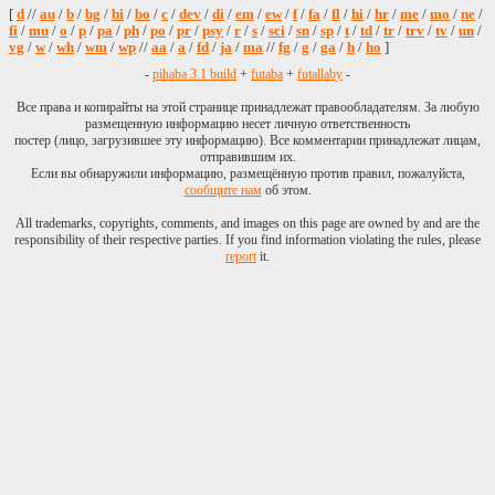
водяной я водяной
[
d
//
au
/
b
/
bg
/
bi
/
bo
/
c
/
dev
/
di
/
em
/
ew
/
f
/
fa
/
fl
/
hi
/
hr
/
me
/
mo
/
ne
/
я водяной я
fi
/
mu
/
o
/
p
/
pa
/
ph
/
po
/
pr
/
psy
/
r
/
s
/
sci
/
sn
/
sp
/
t
/
td
/
tr
/
trv
/
tv
/
un
/
водяной я водяной
vg
/
w
/
wh
/
wm
/
wp
//
aa
/
a
/
fd
/
ja
/
ma
//
fg
/
g
/
ga
/
h
/
ho
]
я водяной я
-
pihaba 3.1 build
+
futaba
+
futallaby
-
водяной я водяной
я водяной я
Все права и копирайты на этой странице принадлежат правообладателям. За любую
размещенную информацию несет личную ответственность
водяной я водяной
постер (лицо, загрузившее эту информацию). Все комментарии принадлежат лицам,
я водяной я
отправившим их.
водяной я водяной
Если вы обнаружили информацию, размещённую против правил, пожалуйста,
я водяной я
сообщите нам
об этом.
водяной я водяной
All trademarks, copyrights, comments, and images on this page are owned by and are the
я водяной я
responsibility of their respective parties. If you find information violating the rules, please
водяной я водяной
report
it.
я водяной я
водяной я водяной
я водяной я
водяной я водяной
я водяной я
водяной я водяной
я водяной я
водяной я водяной
я водяной я
водяной я водяной
я водяной я
водяной я водяной