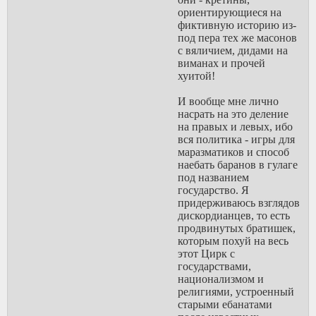
ориентирующиеся на
фиктивную историю из-
под пера тех же масонов
с вяличием, дидами на
виманах и прочей
хуитой!
И вообще мне лично
насрать на это деление
на правых и левых, ибо
вся политика - игры для
маразматиков и способ
наебать баранов в гулаге
под названием
государство. Я
придерживаюсь взглядов
дискордианцев, то есть
продвинутых братишек,
которым похуй на весь
этот Цирк с
государствами,
национализмом и
религиями, устроенный
старыми ебанатами