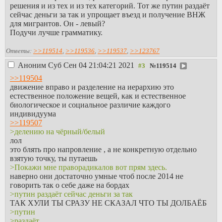
решения и из тех и из тех категорий. Тот же путин раздаёт
сейчас деньги за так и упрощает въезд и получение ВНЖ
для мигрантов. Он - левый?
Подучи лучше грамматику.
Ответы:
>>119514
,
>>119536
,
>>119537
,
>>123767
Аноним
Суб Сен 04 21:04:21 2021
№
119514
>>119504
движение вправо и разделение на иерархию это
естественное положение вещей, как и естественное
биологическое и социальное различие каждого
индивидуума
>>119507
>делению на чёрный/белый
лол
это блять про напровление , а не конкретную отдельно
взятую точку, ты путаешь
>Покажи мне праворадикалов вот прям здесь.
наверно они достаточно умные чтоб после 2014 не
говорить так о себе даже на бордах
>путин раздаёт сейчас деньги за так
ТАК ХУЛИ ТЫ СРАЗУ НЕ СКАЗАЛ ЧТО ТЫ ДОЛБАЁБ
>путин
>раздаёт