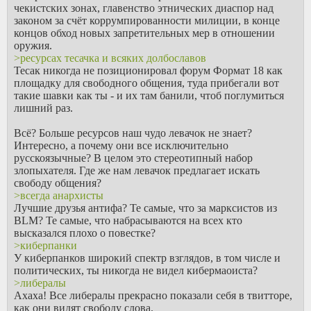
чекистских зонах, главенство этнических диаспор над
законом за счёт коррумпированности милиции, в конце
концов обход новых запретительных мер в отношении
оружия.
>ресурсах тесачка и всяких долбославов
Тесак никогда не позиционировал форум Формат 18 как
площадку для свободного общения, туда прибегали вот
такие шавки как ты - и их там банили, чтоб поглумиться
лишний раз.
Всё? Больше ресурсов наш чудо левачок не знает?
Интересно, а почему они все исключительно
русскоязычные? В целом это стереотипный набор
злопыхателя. Где же нам левачок предлагает искать
свободу общения?
>всегда анархисты
Лучшие друзья антифа? Те самые, что за марксистов из
BLM? Те самые, что набрасываются на всех кто
высказался плохо о повестке?
>киберпанки
У киберпанков широкий спектр взглядов, в том числе и
политических, ты никогда не видел кибермаоиста?
>либералы
Ахаха! Все либералы прекрасно показали себя в твитторе,
как они видят свободу слова.