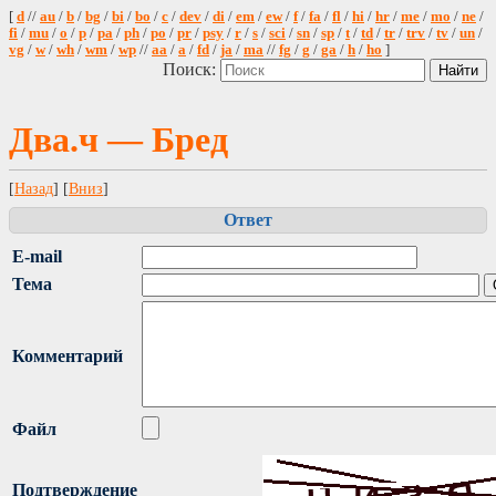
[
d
//
au
/
b
/
bg
/
bi
/
bo
/
c
/
dev
/
di
/
em
/
ew
/
f
/
fa
/
fl
/
hi
/
hr
/
me
/
mo
/
ne
/
fi
/
mu
/
o
/
p
/
pa
/
ph
/
po
/
pr
/
psy
/
r
/
s
/
sci
/
sn
/
sp
/
t
/
td
/
tr
/
trv
/
tv
/
un
/
vg
/
w
/
wh
/
wm
/
wp
//
aa
/
a
/
fd
/
ja
/
ma
//
fg
/
g
/
ga
/
h
/
ho
]
Поиск:
Два.ч — Бред
[
Назад
] [
Вниз
]
Ответ
E-mail
Тема
Комментарий
Файл
Подтверждение