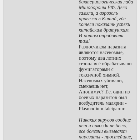
бактериологическая лаба
Минобороны РФ. Дело
замяли, а аэрозоль
привезли в Китай, где
хотели показать успехи
китайским братушкам.
И потом опробовали
там!
Разносчиком паразита
являются насекомые,
поэтому два летних
сезона всё обрабатывали
фумигаторами с
токсичной химией.
Насекомых убивали,
смекаешь нет,
Анонимус? Т.е. один из
боевых паразитов был
возбудитель малярии -
Plasmodium falciparum.
Никаких вирусов вообще
нет и никогда не было,
все болезни вызывают
паразиты - простейшие,