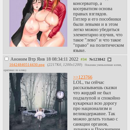
консерватор, а
косерватизм основа
правых взглядов.
Гитлер и его пособники
были левыми и в этом
легко можно убедиться
элементарно изучив, что
такое "лево" и что такое
"право" на политическом
языке.
Аноним
Втр Янв 18 08:34:11 2022
№
123842
16424840514430.png
(
2217Кб, 1200x1200
)
Показана уменьшенная копия,
оригинал по клику.
>>123766
LOL, ты сейчас
рассказываешь сказки
что жирдяй не был
подзалупой и спокойно
кукарекал всю дорогу
про национализм и
великодержавие. Так
можно делать только с
санкции органов,
дурашка и Просвирнин