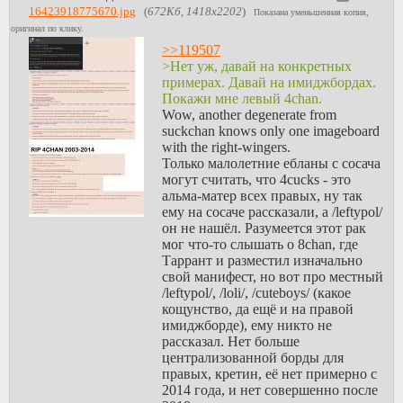
16423918775670.jpg
(
672Кб, 1418x2202
)
Показана уменьшенная копия,
оригинал по клику.
>>119507
>Нет уж, давай на конкретных
примерах. Давай на имиджбордах.
Покажи мне левый 4chan.
Wow, another degenerate from
suckchan knows only one imageboard
with the right-wingers.
Только малолетние ебланы с сосача
могут считать, что 4cucks - это
альма-матер всех правых, ну так
ему на сосаче рассказали, а /leftypol/
он не нашёл. Разумеется этот рак
мог что-то слышать о 8chan, где
Таррант и разместил изначально
свой манифест, но вот про местный
/leftypol/, /loli/, /cuteboys/ (какое
кощунство, да ещё и на правой
имиджборде), ему никто не
рассказал. Нет больше
централизованной борды для
правых, кретин, её нет примерно с
2014 года, и нет совершенно после