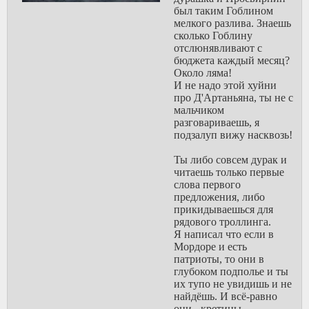
был таким Гоблином
мелкого разлива. Знаешь
сколько Гоблину
отслюнявливают с
бюджета каждый месяц?
Около ляма!
И не надо этой хуйни
про Д'Артаньяна, ты не с
мальчиком
разговариваешь, я
подзалуп вижу насквозь!
Ты либо совсем дурак и
читаешь только первые
слова первого
предложения, либо
прикидываешься для
рядового троллинга.
Я написал что если в
Мордоре и есть
патриоты, то они в
глубоком подполье и ты
их тупо не увидишь и не
найдёшь. И всё-равно
они - кретины,