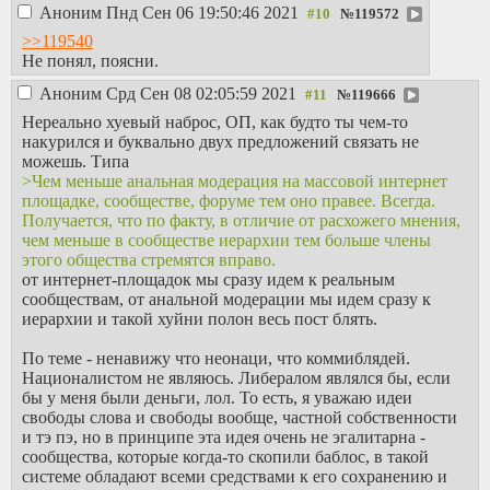
Аноним
Пнд Сен 06 19:50:46 2021
№
119572
>>119540
Не понял, поясни.
Аноним
Срд Сен 08 02:05:59 2021
№
119666
Нереально хуевый наброс, ОП, как будто ты чем-то
накурился и буквально двух предложений связать не
можешь. Типа
>Чем меньше анальная модерация на массовой интернет
площадке, сообществе, форуме тем оно правее. Всегда.
Получается, что по факту, в отличие от расхожего мнения,
чем меньше в сообществе иерархии тем больше члены
этого общества стремятся вправо.
от интернет-площадок мы сразу идем к реальным
сообществам, от анальной модерации мы идем сразу к
иерархии и такой хуйни полон весь пост блять.
По теме - ненавижу что неонаци, что коммиблядей.
Националистом не являюсь. Либералом являлся бы, если
бы у меня были деньги, лол. То есть, я уважаю идеи
свободы слова и свободы вообще, частной собственности
и тэ пэ, но в принципе эта идея очень не эгалитарна -
сообщества, которые когда-то скопили баблос, в такой
системе обладают всеми средствами к его сохранению и