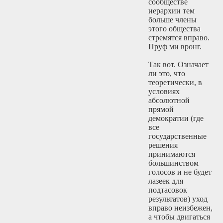
сообществе
иерархии тем
больше члены
этого общества
стремятся вправо.
Пруф ми вронг.
Так вот. Означает
ли это, что
теоретически, в
условиях
абсолютной
прямой
демократии (где
все
государственные
решения
принимаются
большинством
голосов и не будет
лазеек для
подтасовок
результатов) уход
вправо неизбежен,
а чтобы двигаться