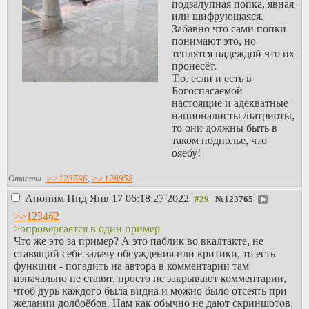
подзалупная попка, явная
или шифрующаяся.
Забавно что сами попки
понимают это, но
теплятся надеждой что их
пронесёт.
Т.о. если и есть в
Богоспасаемой
настоящие и адекватные
националисты /патриоты,
то они должны быть в
таком подполье, что
ояебу!
Ответы:
>>123766
,
>>128958
Аноним
Пнд Янв 17 06:18:27 2022
№
123765
>>123462
>опровергается в один пример
Что же это за пример? А это паблик во вкалтакте, не
ставящий себе задачу обсуждения или критики, то есть
функции - погадить на автора в комментарии там
изначально не ставят, просто не закрывают комментарии,
чтоб дурь каждого была видна и можно было отсеять при
желании долбоёбов. Нам как обычно не дают скриншотов,