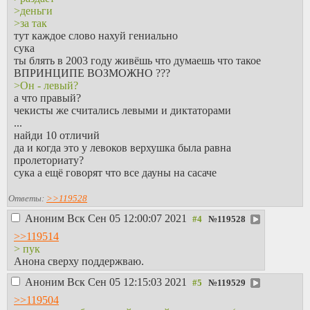
>деньги
>за так
тут каждое слово нахуй гениально
сука
ты блять в 2003 году живёшь что думаешь что такое
ВПРИНЦИПЕ ВОЗМОЖНО ???
>Он - левый?
а что правый?
чекисты же считались левыми и диктаторами
...
найди 10 отличий
да и когда это у левоков верхушка была равна
пролеториату?
сука а ещё говорят что все дауны на сасаче
Ответы:
>>119528
Аноним
Вск Сен 05 12:00:07 2021
№
119528
>>119514
> пук
Анона сверху поддержваю.
Аноним
Вск Сен 05 12:15:03 2021
№
119529
>>119504