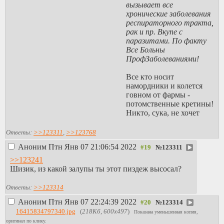
вызывает все
хронические заболевания
респираторного тракта,
рак и пр. Вкупе с
паразитами. По факту
Все Больны
ПрофЗаболеваниями!
Все кто носит
намордники и колется
говном от фармы -
потомственные кретины!
Никто, сука, не хочет
самостоятельно
разбираться в вопросе,
Ответы:
>>123311
,
>>123768
все доверяют каким-то
Аноним
Птн Янв 07 21:06:54 2022
№
123311
жидам в правительстве,
купленным с потрохами
>>123241
авторитетам, учёным,
Шизик, из какой залупы ты этот пиздеж высосал?
врачам! Блядь,
большинство можно
Ответы:
>>123314
просто сжигать в печах,
Аноним
Птн Янв 07 22:24:39 2022
такие тупорылые
№
123314
уебашки!
16415834797340.jpg
(
218Кб, 600x497
)
Показана уменьшенная копия,
оригинал по клику.