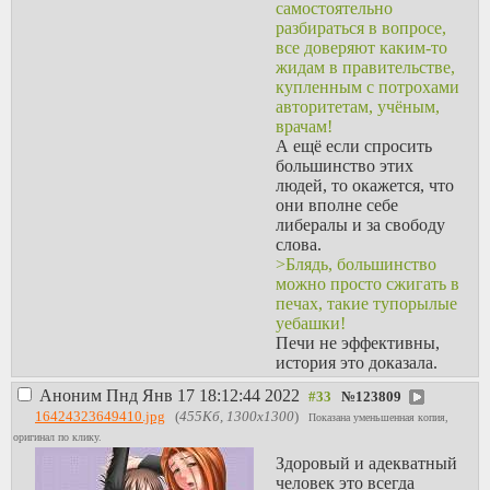
самостоятельно
разбираться в вопросе,
все доверяют каким-то
жидам в правительстве,
купленным с потрохами
авторитетам, учёным,
врачам!
А ещё если спросить
большинство этих
людей, то окажется, что
они вполне себе
либералы и за свободу
слова.
>Блядь, большинство
можно просто сжигать в
печах, такие тупорылые
уебашки!
Печи не эффективны,
история это доказала.
Аноним
Пнд Янв 17 18:12:44 2022
№
123809
16424323649410.jpg
(
455Кб, 1300x1300
)
Показана уменьшенная копия,
оригинал по клику.
Здоровый и адекватный
человек это всегда