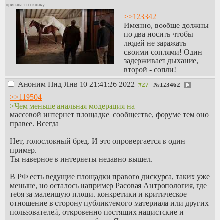
оригинал по клику.
>>123342
Именно, вообще должны
по два носить чтобы
людей не заражать
своими соплями! Один
задерживает дыхание,
второй - сопли!
Аноним
Пнд Янв 10 21:41:26 2022
№
123462
>>119504
>Чем меньше анальная модерация на
массовой интернет площадке, сообществе, форуме тем оно
правее. Всегда
Нет, голословный бред. И это опровергается в один
пример.
Ты наверное в интернеты недавно вышел.
В РФ есть ведущие площадки правого дискурса, таких уже
меньше, но осталось например Расовая Антропология, где
тебя за малейшую плоци. конкретики и критическое
отношение в сторону публикуемого материала или других
пользователей, откровенно постящих нацистские и