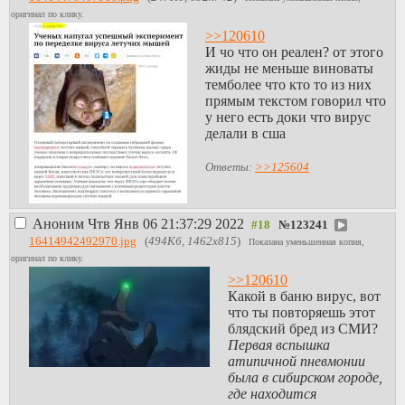
оригинал по клику.
>>120610
И чо что он реален? от этого
жиды не меньше виноваты
темболее что кто то из них
прямым текстом говорил что
у него есть доки что вирус
делали в сша
Ответы:
>>125604
Аноним
Чтв Янв 06 21:37:29 2022
№
123241
16414942492970.jpg
(
494Кб, 1462x815
)
Показана уменьшенная копия,
оригинал по клику.
>>120610
Какой в баню вирус, вот
что ты повторяешь этот
блядский бред из СМИ?
Первая вспышка
атипичной пневмонии
была в сибирском городе,
где находится