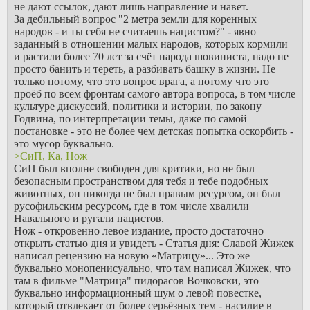
не дают ссылок, дают лишь направление и навет.
За дебильный вопрос "2 метра земли для коренных
народов - и ты себя не считаешь нацистом?" - явно
заданный в отношении малых народов, которых кормили
и растили более 70 лет за счёт народа шовиниста, надо не
просто банить и тереть, а разбивать башку в жизни. Не
только потому, что это вопрос врага, а потому что это
проёб по всем фронтам самого автора вопроса, в том числе
культуре дискуссий, политики и истории, по закону
Годвина, по интерпретации темы, даже по самой
постановке - это не более чем детская попытка оскорбить -
это мусор буквально.
>СиП, Ка, Нож
СиП был вполне свободен для критики, но не был
безопасным пространством для тебя и тебе подобных
животных, он никогда не был правым ресурсом, он был
русофильским ресурсом, где в том числе хвалили
Навального и ругали нацистов.
Нож - откровенно левое издание, просто достаточно
открыть статью дня и увидеть - Статья дня: Славой Жижек
написал рецензию на новую «Матрицу»... Это же
буквально монопенисуально, что там написал Жижек, что
там в фильме "Матрица" пидорасов Вочковски, это
буквально информационный шум о левой повестке,
который отвлекает от более серьёзных тем - насилие в