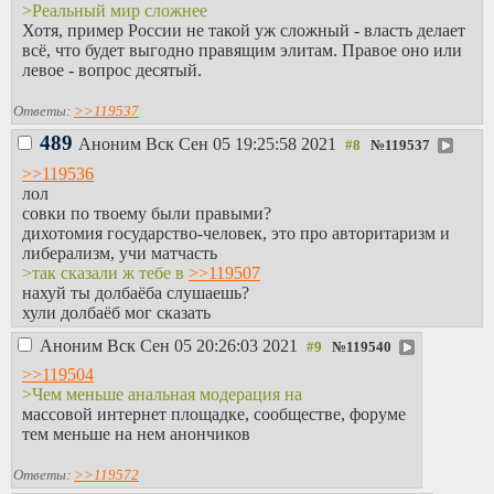
>Реальный мир сложнее
Хотя, пример России не такой уж сложный - власть делает
всё, что будет выгодно правящим элитам. Правое оно или
левое - вопрос десятый.
Ответы:
>>119537
489
Аноним
Вск Сен 05 19:25:58 2021
№
119537
>>119536
лол
совки по твоему были правыми?
дихотомия государство-человек, это про авторитаризм и
либерализм, учи матчасть
>так сказали ж тебе в
>>119507
нахуй ты долбаёба слушаешь?
хули долбаёб мог сказать
Аноним
Вск Сен 05 20:26:03 2021
№
119540
>>119504
>Чем меньше анальная модерация на
массовой интернет площадке, сообществе, форуме
тем меньше на нем анончиков
Ответы:
>>119572