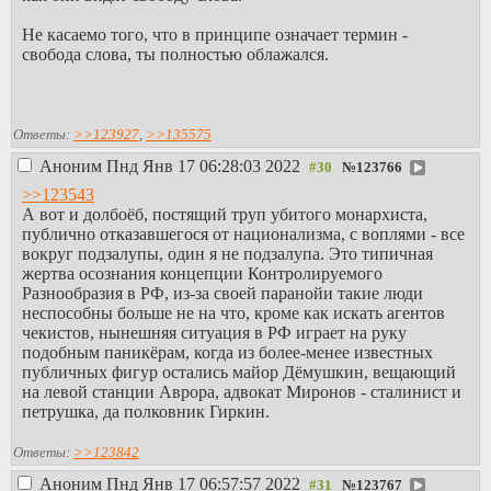
Не касаемо того, что в принципе означает термин -
свобода слова, ты полностью облажался.
Ответы:
>>123927
,
>>135575
Аноним
Пнд Янв 17 06:28:03 2022
№
123766
>>123543
А вот и долбоёб, постящий труп убитого монархиста,
публично отказавшегося от национализма, с воплями - все
вокруг подзалупы, один я не подзалупа. Это типичная
жертва осознания концепции Контролируемого
Разнообразия в РФ, из-за своей паранойи такие люди
неспособны больше не на что, кроме как искать агентов
чекистов, нынешняя ситуация в РФ играет на руку
подобным паникёрам, когда из более-менее известных
публичных фигур остались майор Дёмушкин, вещающий
на левой станции Аврора, адвокат Миронов - сталинист и
петрушка, да полковник Гиркин.
Ответы:
>>123842
Аноним
Пнд Янв 17 06:57:57 2022
№
123767