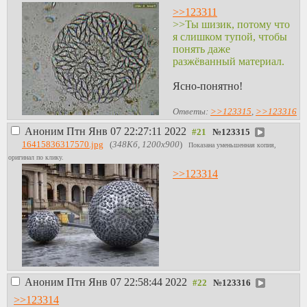
>>123311
>>Ты шизик, потому что
я слишком тупой, чтобы
понять даже
разжёванный материал.
Ясно-понятно!
Ответы:
>>123315
,
>>123316
Аноним
Птн Янв 07 22:27:11 2022
№
123315
16415836317570.jpg
(
348Кб, 1200x900
)
Показана уменьшенная копия,
оригинал по клику.
>>123314
Аноним
Птн Янв 07 22:58:44 2022
№
123316
>>123314