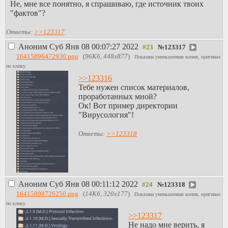
Не, мне все понятно, я спрашиваю, где источник твоих
"фактов"?
Ответы:
>>123317
Аноним
Суб Янв 08 00:07:27 2022
№
123317
16415896472930.png
(
96Кб, 448x877
)
Показана уменьшенная копия, оригинал
по клику.
>>123316
Тебе нужен список материалов,
проработанных мной?
Ок! Вот пример директории
"Вирусология"!
Ответы:
>>123318
Аноним
Суб Янв 08 00:11:12 2022
№
123318
16415898726250.png
(
14Кб, 320x177
)
Показана уменьшенная копия, оригинал
по клику.
>>123317
Не надо мне верить, я