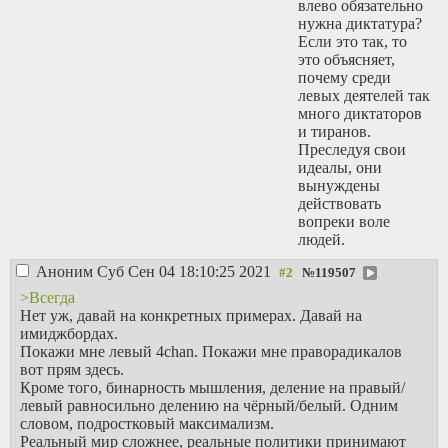
влево обязательно
нужна диктатура?
Если это так, то
это объясняет,
почему среди
левых деятелей так
много диктаторов
и тиранов.
Преследуя свои
идеалы, они
вынуждены
действовать
вопреки воле
людей.
Аноним
Суб Сен 04 18:10:25 2021
№
119507
>Всегда
Нет уж, давай на конкретных примерах. Давай на
имиджбордах.
Покажи мне левый 4chan. Покажи мне праворадикалов
вот прям здесь.
Кроме того, бинарность мышления, деление на правый/
левый равносильно делению на чёрный/белый. Одним
словом, подростковый максимализм.
Реальный мир сложнее, реальные политики принимают