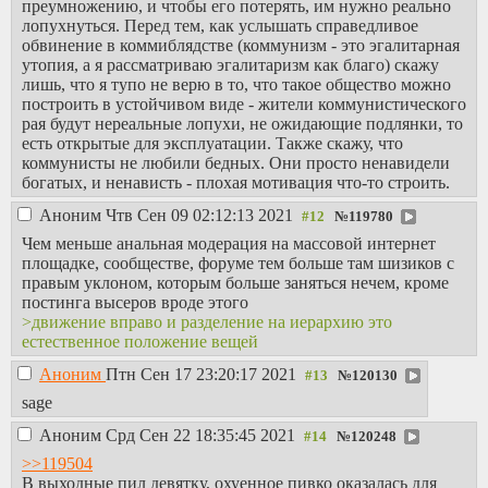
преумножению, и чтобы его потерять, им нужно реально
лопухнуться. Перед тем, как услышать справедливое
обвинение в коммиблядстве (коммунизм - это эгалитарная
утопия, а я рассматриваю эгалитаризм как благо) скажу
лишь, что я тупо не верю в то, что такое общество можно
построить в устойчивом виде - жители коммунистического
рая будут нереальные лопухи, не ожидающие подлянки, то
есть открытые для эксплуатации. Также скажу, что
коммунисты не любили бедных. Они просто ненавидели
богатых, и ненависть - плохая мотивация что-то строить.
Аноним
Чтв Сен 09 02:12:13 2021
№
119780
Чем меньше анальная модерация на массовой интернет
площадке, сообществе, форуме тем больше там шизиков с
правым уклоном, которым больше заняться нечем, кроме
постинга высеров вроде этого
>движение вправо и разделение на иерархию это
естественное положение вещей
Аноним
Птн Сен 17 23:20:17 2021
№
120130
sage
Аноним
Срд Сен 22 18:35:45 2021
№
120248
>>119504
В выходные пил девятку, охуенное пивко оказалась для