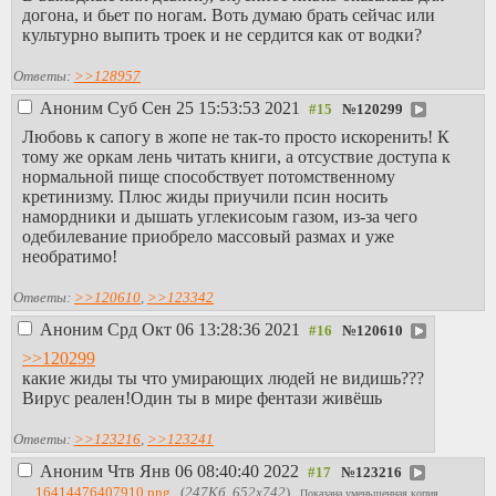
догона, и бьет по ногам. Воть думаю брать сейчас или
культурно выпить троек и не сердится как от водки?
Ответы:
>>128957
Аноним
Суб Сен 25 15:53:53 2021
№
120299
Любовь к сапогу в жопе не так-то просто искоренить! К
тому же оркам лень читать книги, а отсуствие доступа к
нормальной пище способствует потомственному
кретинизму. Плюс жиды приучили псин носить
намордники и дышать углекисоым газом, из-за чего
одебилевание приобрело массовый размах и уже
необратимо!
Ответы:
>>120610
,
>>123342
Аноним
Срд Окт 06 13:28:36 2021
№
120610
>>120299
какие жиды ты что умирающих людей не видишь???
Вирус реален!Один ты в мире фентази живёшь
Ответы:
>>123216
,
>>123241
Аноним
Чтв Янв 06 08:40:40 2022
№
123216
16414476407910.png
(
247Кб, 652x742
)
Показана уменьшенная копия,