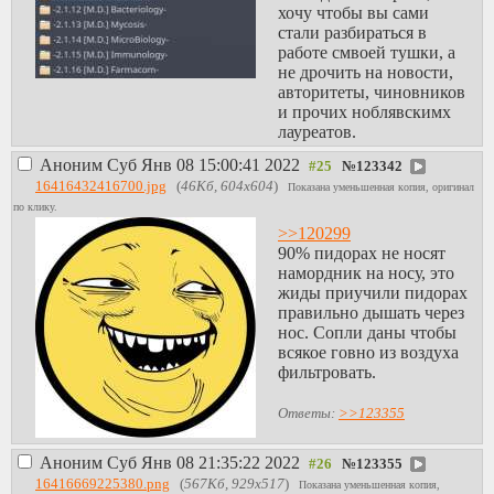
хочу чтобы вы сами
стали разбираться в
работе смвоей тушки, а
не дрочить на новости,
авторитеты, чиновников
и прочих ноблявскимх
лауреатов.
Аноним
Суб Янв 08 15:00:41 2022
№
123342
16416432416700.jpg
(
46Кб, 604x604
)
Показана уменьшенная копия, оригинал
по клику.
>>120299
90% пидорах не носят
намордник на носу, это
жиды приучили пидорах
правильно дышать через
нос. Сопли даны чтобы
всякое говно из воздуха
фильтровать.
Ответы:
>>123355
Аноним
Суб Янв 08 21:35:22 2022
№
123355
16416669225380.png
(
567Кб, 929x517
)
Показана уменьшенная копия,