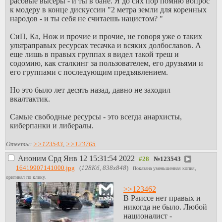
расовые высеры - и ты в бане. Я до сих пор помню вопрос
к модеру в конце дискуссии "2 метра земли для коренных
народов - и ты себя не считаешь нацистом? "
СиП, Ка, Нож и прочие и прочие, не говоря уже о таких
ультраправых ресурсах тесачка и всяких долбославов. А
еще лишь в правых группах я видел такой треш и
содомию, как сталкинг за пользователем, его друзьями и
его группами с последующим предъявлением.
Но это было лет десять назад, давно не заходил
вкалтактик.
Самые свободные ресурсы - это всегда анархисты,
киберпанки и либералы.
Ответы:
>>123543
,
>>123765
Аноним
Срд Янв 12 15:31:54 2022
№
123543
16419907141000.jpg
(
128Кб, 838x848
)
Показана уменьшенная копия,
оригинал по клику.
>>123462
В Раиссе нет правых и
никогда не было. Любой
националист -