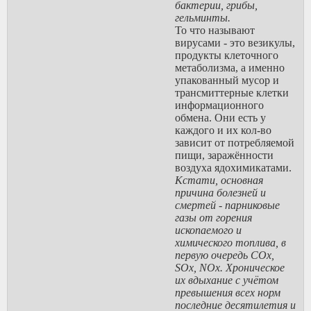
бактерии, грибы,
гельминты.
То что называют
вирусами - это везикулы,
продукты клеточного
метаболизма, а именно
упакованный мусор и
трансмиттерные клетки
информационного
обмена. Они есть у
каждого и их кол-во
зависит от потребляемой
пищи, заражённости
воздуха ядохимикатами.
Кстати, основная
причина болезней и
смертей - парниковые
газы от горения
ископаемого и
химического топлива, в
первую очередь COx,
SOx, NOx. Хроническое
их вдыхание с учётом
превышения всех норм
последние десятилетия и