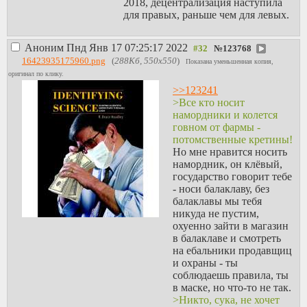
2018, децентрализация наступила
для правых, раньше чем для левых.
Аноним
Пнд Янв 17 07:25:17 2022
№
123768
16423935175960.png
(
288Кб, 550x550
)
Показана уменьшенная копия,
оригинал по клику.
>>123241
>Все кто носит
намордники и колется
говном от фармы -
потомственные кретины!
Но мне нравится носить
намордник, он клёвый,
государство говорит тебе
- носи балаклаву, без
балаклавы мы тебя
никуда не пустим,
охуенно зайти в магазин
в балаклаве и смотреть
на ебальники продавщиц
и охраны - ты
соблюдаешь правила, ты
в маске, но что-то не так.
>Никто, сука, не хочет