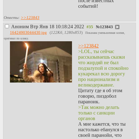
после известных
событий!
Ответы:
>>123843
Аноним
Втр Янв 18 10:18:24 2022
№
123843
16424903044430.jpg
(
122Кб, 1280x853
)
Показана уменьшенная копия,
оригинал по клику.
>>123842
>LOL, ты сейчас
рассказываешь сказки
что жирдяй не был
подзалупой и спокойно
кукарекал всю дорогу
про национализм и
великодержавие.
Цитату где я об этом
говорю, пиздобол
параноик.
>Так можно делать
только с санкции
органов
А мне кажется, что ты
настолько ебанулся в
своей паранойи, что