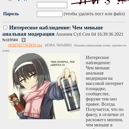
Пароль
(чтобы удалить пост или файл)
Интересное наблюдение: Чем меньше
анальная модерация
Аноним
Суб Сен 04 16:39:36 2021
№
119504
16307627765910.jpg
(
85Кб, 960x880
)
Показана уменьшенная копия, оригинал по
клику.
Интересное
наблюдение:
Чем меньше
анальная
модерация на
массовой интернет
площадке,
сообществе,
форуме тем оно
правее. Всегда.
Получается, что по
факту, в отличие от
расхожего мнения,
чем меньше в