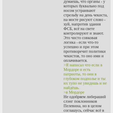
думаешь, что органы - у
которых буквально под
носом устраивают
стрельбу на день чекиста,
на мосте рисуют слово -
хуй, напротив здания
ФСБ, всё на свете
контролируют и знают.
Это чисто совковая
логика - если что-то
успешно и при этом
противоречит политики
чекистов, то оно ими и
оплачивается.
>Я написал что если в
Мордоре и есть
патриоты, то они в
глубоком подполье и ты
их тупо не увидишь и не
найдёшь.
>в Мордоре
Не одобряем либераший
слэнг поклонников
Пелевина, но в целом
соглашусь, сейчас всё в