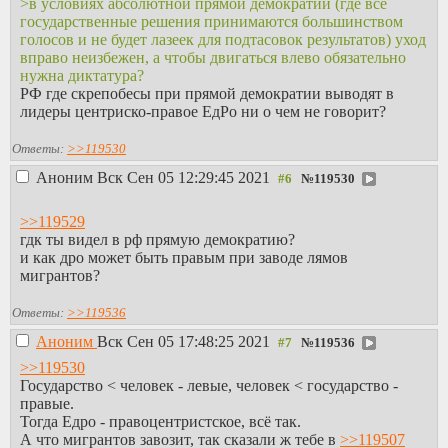
>в условиях абсолютной прямой демократии (где все
государственные решения принимаются большинством
голосов и не будет лазеек для подтасовок результатов) уход
вправо неизбежен, а чтобы двигаться влево обязательно
нужна диктатура?
РФ где скрепобесы при прямой демократии выводят в
лидеры центриско-правое ЕдРо ни о чем не говорит?
Ответы:
>>119530
Аноним
Вск Сен 05 12:29:45 2021
№
119530
>>119529
гдк ты видел в рф прямую демократию?
и как дро может быть правым при заводе лямов
мигрантов?
Ответы:
>>119536
Аноним
Вск Сен 05 17:48:25 2021
№
119536
>>119530
Государство < человек - левые, человек < государство -
правые.
Тогда Едро - правоцентристское, всё так.
А что мигрантов завозит, так сказали ж тебе в
>>119507