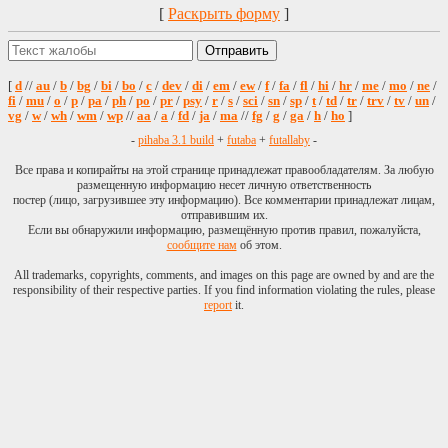
срок со времени
[
Раскрыть форму
]
вручения,
подписанного
военнообязанным.
Это
аксиома
, она
[
d
//
au
/
b
/
bg
/
bi
/
bo
/
c
/
dev
/
di
/
em
/
ew
/
f
/
fa
/
fl
/
hi
/
hr
/
me
/
mo
/
ne
/
незыблема уже
fi
/
mu
/
o
/
p
/
pa
/
ph
/
po
/
pr
/
psy
/
r
/
s
/
sci
/
sn
/
sp
/
t
/
td
/
tr
/
trv
/
tv
/
un
/
vg
/
w
/
wh
/
wm
/
wp
//
aa
/
a
/
fd
/
ja
/
ma
//
fg
/
g
/
ga
/
h
/
ho
]
столетие. Как это
сделать,
-
pihaba 3.1 build
+
futaba
+
futallaby
-
осуществить,
Все права и копирайты на этой странице принадлежат правообладателям. За любую
выполнить
размещенную информацию несет личную ответственность
качественно? Не за
постер (лицо, загрузившее эту информацию). Все комментарии принадлежат лицам,
счёт указаний
отправившим их.
сверху, где не
Если вы обнаружили информацию, размещённую против правил, пожалуйста,
видно, что внизу.
сообщите нам
об этом.
Это целая
наука
!
All trademarks, copyrights, comments, and images on this page are owned by and are the
Она
responsibility of their respective parties. If you find information violating the rules, please
разрабатывалась до
report
it.
нас, в прошлом,
совершенствовалась
в наше время, но
нынешнее
состояние её
вызывает
опасения! Вручить
повестку – это