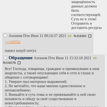
защищённость
данных должна
быть
соответствующей.
Суть не в этом!
Отправить и
доставить ресурсы
в войска в
Аноним
Птн Июн 11 09:16:37 2021
кратчайшие сроки
№
116565
– это главное!
>>116552
Существующая
ныне армия – это
пашел нахуй питух
на полгода ведения
Обращение
серьёзных военных
Аноним
Птн Июн 11 15:32:18 2021
конфликтов.
№
116576
Восполнением
Все! Господа, товарищи, граждане и примкнувшие к ним
потерь и
анархисты, а также опускающие себя в сети в глазах и
введением в строй
общении с сотоварищами!
новых людских и
1. Умерьте пыл матерных выражений;
технических
2. Не мечтайте, что ваше мнение единственное и
ресурсов
непоколебимое;
занимается одно из
3. Вникайте в суть темы и не привязывайте к ней свою
главных
ненависть и обиду за своё существование и
управлений ГШ
невостребованность;
ВС, в подчинении