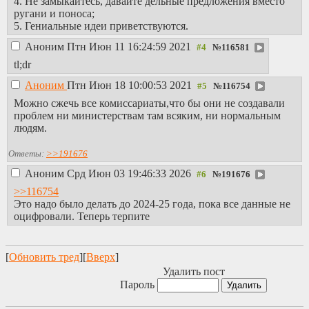
4. Не замыкайтесь, давайте дельные предложения вместо
которого находятся
ругани и поноса;
военкоматы.
5. Гениальные идеи приветствуются.
Отсутствие
должного числа
Аноним
Птн Июн 11 16:24:59 2021
№
116581
компьютеров в них
tl;dr
– это вина
управления. Это в
Аноним
Птн Июн 18 10:00:53 2021
№
116754
Москве –
Можно сжечь все комиссариаты,что бы они не создавали
нехорошо
?! А если
проблем ни министерствам там всяким, ни нормальным
где-то в
людям.
Урюпинском
районе? Там-то
Ответы:
>>191676
как?
Хоть сто
Аноним
Срд Июн 03 19:46:33 2026
№
191676
компьютеров
>>116754
поставь, они не
Это надо было делать до 2024-25 года, пока все данные не
заменят одного
оцифровали. Теперь терпите
основополагающего
юридического
документа –
повестки
о
[
Обновить тред
][
Вверх
]
призыве и явки
Удалить пост
военнообязанного
Пароль
в определённое
место в указанный