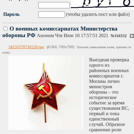
Пароль
(чтобы удалить пост или файл)
О военных комиссариатах Министерства
обороны РФ
Аноним
Чтв Июн 10 17:57:51 2021
№
116552
16233370718220.jpg
(
61Кб, 700x700
)
Показана уменьшенная копия, оригинал по
клику.
Выездная проверка
одного из
районных военных
комиссариатов г.
Москвы лично
министром
обороны – это
историческое
событие за время
существования ВС,
первый и пока
единственный
случай. Образное
сравнение роли