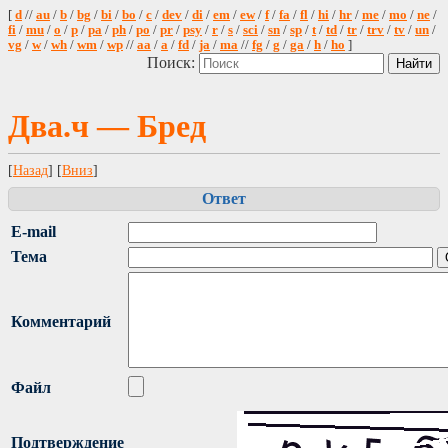
[
d
//
au
/
b
/
bg
/
bi
/
bo
/
c
/
dev
/
di
/
em
/
ew
/
f
/
fa
/
fl
/
hi
/
hr
/
me
/
mo
/
ne
/
fi
/
mu
/
o
/
p
/
pa
/
ph
/
po
/
pr
/
psy
/
r
/
s
/
sci
/
sn
/
sp
/
t
/
td
/
tr
/
trv
/
tv
/
un
/
vg
/
w
/
wh
/
wm
/
wp
//
aa
/
a
/
fd
/
ja
/
ma
//
fg
/
g
/
ga
/
h
/
ho
]
Поиск:
Два.ч — Бред
[
Назад
] [
Вниз
]
Ответ
E-mail
Тема
Комментарий
Файл
Подтверждение