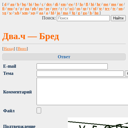
[
d
//
au
/
b
/
bg
/
bi
/
bo
/
c
/
dev
/
di
/
em
/
ew
/
f
/
fa
/
fl
/
hi
/
hr
/
me
/
mo
/
ne
/
fi
/
mu
/
o
/
p
/
pa
/
ph
/
po
/
pr
/
psy
/
r
/
s
/
sci
/
sn
/
sp
/
t
/
td
/
tr
/
trv
/
tv
/
un
/
vg
/
w
/
wh
/
wm
/
wp
//
aa
/
a
/
fd
/
ja
/
ma
//
fg
/
g
/
ga
/
h
/
ho
]
Поиск:
Два.ч — Бред
[
Назад
] [
Вниз
]
Ответ
E-mail
Тема
Комментарий
Файл
Подтверждение