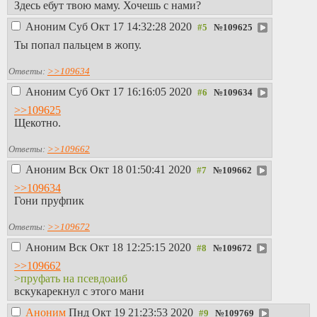
Здесь ебут твою маму. Хочешь с нами?
Аноним
Суб Окт 17 14:32:28 2020
№
109625
Ты попал пальцем в жопу.
Ответы:
>>109634
Аноним
Суб Окт 17 16:16:05 2020
№
109634
>>109625
Щекотно.
Ответы:
>>109662
Аноним
Вск Окт 18 01:50:41 2020
№
109662
>>109634
Гони пруфпик
Ответы:
>>109672
Аноним
Вск Окт 18 12:25:15 2020
№
109672
>>109662
>пруфать на псевдоаиб
вскукарекнул с этого мани
Аноним
Пнд Окт 19 21:23:53 2020
№
109769