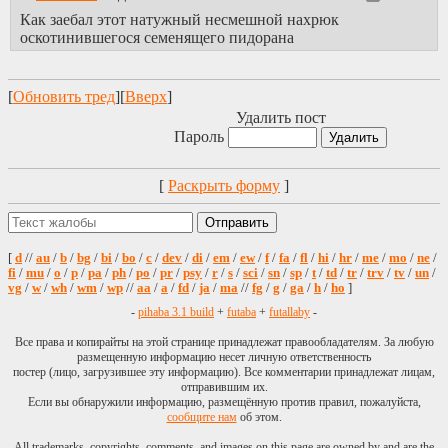
Как заебал этот натужный несмешной нахрюк
оскотинившегося семенящего пидорана
[
Обновить тред
][
Вверх
]
Удалить пост
Пароль
[
Раскрыть форму
]
[
d
//
au
/
b
/
bg
/
bi
/
bo
/
c
/
dev
/
di
/
em
/
ew
/
f
/
fa
/
fl
/
hi
/
hr
/
me
/
mo
/
ne
/
fi
/
mu
/
o
/
p
/
pa
/
ph
/
po
/
pr
/
psy
/
r
/
s
/
sci
/
sn
/
sp
/
t
/
td
/
tr
/
trv
/
tv
/
un
/
vg
/
w
/
wh
/
wm
/
wp
//
aa
/
a
/
fd
/
ja
/
ma
//
fg
/
g
/
ga
/
h
/
ho
]
-
pihaba 3.1 build
+
futaba
+
futallaby
-
Все права и копирайты на этой странице принадлежат правообладателям. За любую
размещенную информацию несет личную ответственность
постер (лицо, загрузившее эту информацию). Все комментарии принадлежат лицам,
отправившим их.
Если вы обнаружили информацию, размещённую против правил, пожалуйста,
сообщите нам
об этом.
All trademarks, copyrights, comments, and images on this page are owned by and are the