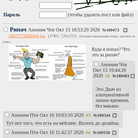
Пароль
(чтобы удалить пост или файл)
Рипач
Аноним
Чтв Окт 15 18:53:29 2020
№
109473
16027772095410.jpg
(
37Кб, 720x335
)
Показана уменьшенная копия, оригинал по
клику.
Куда я попал? Что
это за рипач?
Аноним
Чтв
Окт 15 19:44:26
2020
№
109483
Это Двач из
альтернативной
линии времени,
без макаки.
Аноним
Птн Окт 16 10:03:10 2020
№
109544
Тут нет того, что есть на мейлаче. Вплоть до дизайна.
Аноним
Птн Окт 16 11:42:37 2020
№
109558