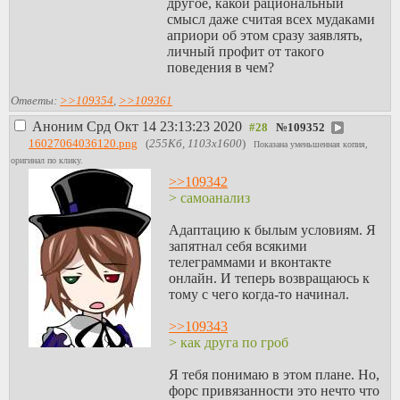
другое, какой рациональный
смысл даже считая всех мудаками
априори об этом сразу заявлять,
личный профит от такого
поведения в чем?
Ответы:
>>109354
,
>>109361
Аноним
Срд Окт 14 23:13:23 2020
№
109352
16027064036120.png
(
255Кб, 1103x1600
)
Показана уменьшенная копия,
оригинал по клику.
>>109342
> самоанализ
Адаптацию к былым условиям. Я
запятнал себя всякими
телеграммами и вконтакте
онлайн. И теперь возвращаюсь к
тому с чего когда-то начинал.
>>109343
> как друга по гроб
Я тебя понимаю в этом плане. Но,
форс привязанности это нечто что