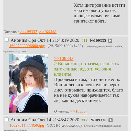
Хотя цитирование кстати
максимально убогое,
проще самому ручками
гринтекст вбить.
Ответы:
>>109337
,
>>109338
Аноним
Срд Окт 14 21:43:19 2020
№
109335
16027009996660.png
(
2015Кб, 1000x1499
)
Показана уменьшенная копия,
оригинал по клику.
>>109333
> Возможно, но зачем, если есть
заточенные под эти условия
клиенты.
Проблема в том, что они не есть.
Вон инчес исключительно через
лису открывать приходится, благо
на нее кукла наворачивается так
же, как на десктопную.
Ответы:
>>109337
Аноним
Срд Окт 14 21:45:47 2020
№
109336
16027011477850.jpg
(
1311Кб, 2000x2000
)
Показана уменьшенная копия,
оригинал по клику.