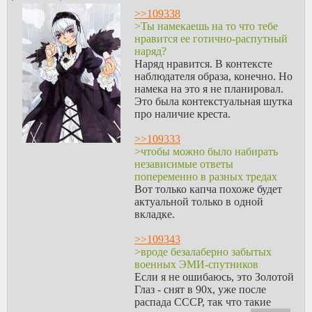
>>109338
>Ты намекаешь на то что тебе
нравится ее готично-распутный
наряд?
Наряд нравится. В контексте
наблюдателя образа, конечно. Но
намека на это я не планировал.
Это была контекстуальная шутка
про наличие креста.
>>109333
>чтобы можно было набирать
независимые ответы
попеременно в разных тредах
Вот только капча похоже будет
актуальной только в одной
вкладке.
>>109343
>вроде безалаберно забытых
военных ЭМИ-спутников
Если я не ошибаюсь, это Золотой
Глаз - снят в 90х, уже после
распада СССР, так что такие