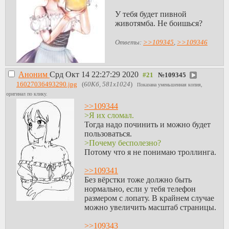
У тебя будет пивной
животямба. Не боишься?
Ответы:
>>109345
,
>>109346
Аноним
Срд Окт 14 22:27:29 2020
№
109345
16027036493290.jpg
(
60Кб, 581x1024
)
Показана уменьшенная копия,
оригинал по клику.
>>109344
>Я их сломал.
Тогда надо починить и можно будет
пользоваться.
>Почему бесполезно?
Потому что я не понимаю троллинга.
>>109341
Без вёрстки тоже должно быть
нормально, если у тебя телефон
размером с лопату. В крайнем случае
можно увеличить масштаб страницы.
>>109343