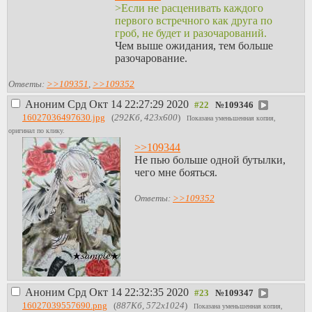
>Если не расценивать каждого
первого встречного как друга по
гроб, не будет и разочарований.
Чем выше ожидания, тем больше
разочарование.
Ответы:
>>109351
,
>>109352
Аноним
Срд Окт 14 22:27:29 2020
№
109346
16027036497630.jpg
(
292Кб, 423x600
)
Показана уменьшенная копия,
оригинал по клику.
>>109344
Не пью больше одной бутылки,
чего мне бояться.
Ответы:
>>109352
Аноним
Срд Окт 14 22:32:35 2020
№
109347
16027039557690.png
(
887Кб, 572x1024
)
Показана уменьшенная копия,