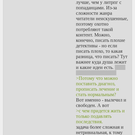
лучше, чем у литрпг с
попаданцами. Из-за
сложности жанра
читатели неискушенные,
поэтому охотно
потребляют такой
контент. Можно,
конечно, писать плохие
детективы - но если
писать плохо, то какая
разница, что писать? Тут
важнее куда душа лежит
и какие идеи есть.
Но я,
пожалуй, подумаю.
>Потому что можно
поставить диагноз,
прописать лечение и
стать нормальным?
Вот именно - вылечил и
свободен. А вот
>с чем придется жить и
только подавлять
последствия.
задача более сложная и
нетривиальная, к тому