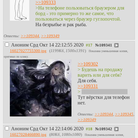
>>109333
>На телефоне пользоваться браузером для
борд - это примерно то же самое, что
пользоваться через браузер гуглопочтой.
На безрыбье и рак рыба.
Ответы:
>>109344
,
>>109349
Аноним
Срд Окт 14 22:12:55 2020
№
109341
16027027755300.jpg
(
1199Кб, 1500x1391
)
Показана уменьшенная копия,
оригинал по клику.
>>109302
> Будешь на продажу
варить или для себя?
Для себя.
>>109331
>
Пользуйся браузером.
Тут вёрстки для телефон
нет.
Ответы:
>>109344
,
>>109345
,
>>109349
Аноним
Срд Окт 14 22:14:06 2020
№
109342
16027028466890.jpg
(
80Кб, 1080x1080
)
Показана уменьшенная копия,