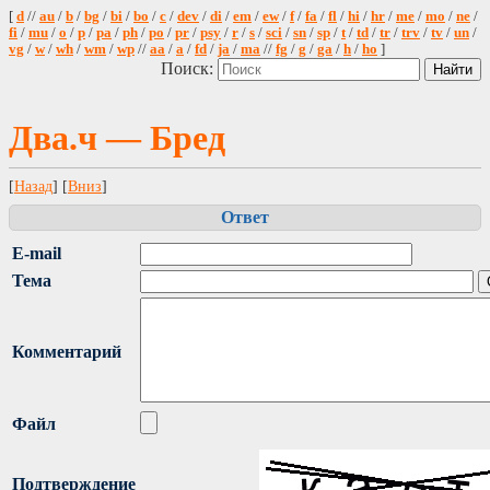
[
d
//
au
/
b
/
bg
/
bi
/
bo
/
c
/
dev
/
di
/
em
/
ew
/
f
/
fa
/
fl
/
hi
/
hr
/
me
/
mo
/
ne
/
fi
/
mu
/
o
/
p
/
pa
/
ph
/
po
/
pr
/
psy
/
r
/
s
/
sci
/
sn
/
sp
/
t
/
td
/
tr
/
trv
/
tv
/
un
/
vg
/
w
/
wh
/
wm
/
wp
//
aa
/
a
/
fd
/
ja
/
ma
//
fg
/
g
/
ga
/
h
/
ho
]
Поиск:
Два.ч — Бред
[
Назад
] [
Вниз
]
Ответ
E-mail
Тема
Комментарий
Файл
Подтверждение