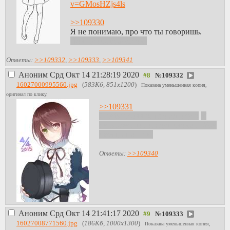
v=GMosHZjs4ls
>>109330
Я не понимаю, про что ты говоришь.
Пользуйся браузером.
Ответы:
>>109332
,
>>109333
,
>>109341
Аноним
Срд Окт 14 21:28:19 2020
№
109332
16027000995560.jpg
(
583Кб, 851x1200
)
Показана уменьшенная копия,
оригинал по клику.
>>109331
Я тебя троллю, провоцирую
У
меня оверчан и ноут сломан. Уже
месяца так три.
Ответы:
>>109340
Аноним
Срд Окт 14 21:41:17 2020
№
109333
16027008771560.jpg
(
186Кб, 1000x1300
)
Показана уменьшенная копия,