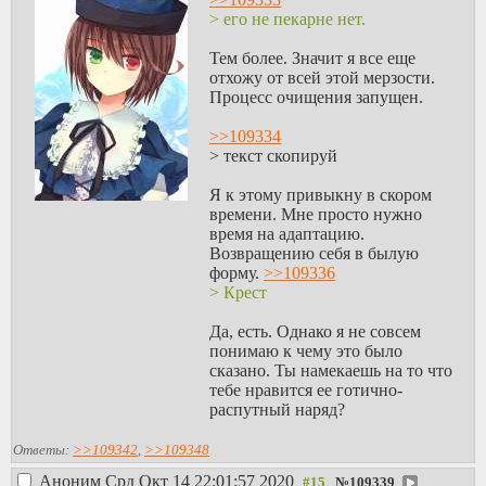
> его не пекарне нет.
Тем более. Значит я все еще
отхожу от всей этой мерзости.
Процесс очищения запущен.
>>109334
> текст скопируй
Я к этому привыкну в скором
времени. Мне просто нужно
время на адаптацию.
Возвращению себя в былую
форму.
>>109336
> Крест
Да, есть. Однако я не совсем
понимаю к чему это было
сказано. Ты намекаешь на то что
тебе нравится ее готично-
распутный наряд?
Ответы:
>>109342
,
>>109348
Аноним
Срд Окт 14 22:01:57 2020
№
109339