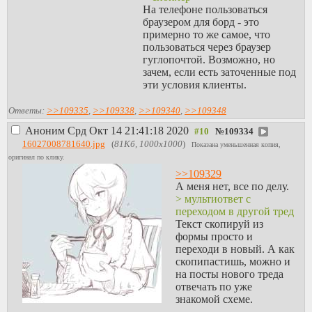
На телефоне пользоваться
браузером для борд - это
примерно то же самое, что
пользоваться через браузер
гуглопочтой. Возможно, но
зачем, если есть заточенные под
эти условия клиенты.
Ответы:
>>109335
,
>>109338
,
>>109340
,
>>109348
Аноним
Срд Окт 14 21:41:18 2020
№
109334
16027008781640.jpg
(
81Кб, 1000x1000
)
Показана уменьшенная копия,
оригинал по клику.
>>109329
А меня нет, все по делу.
> мультиответ с
переходом в другой тред
Текст скопируй из
формы просто и
переходи в новый. А как
скопипастишь, можно и
на посты нового треда
отвечать по уже
знакомой схеме.