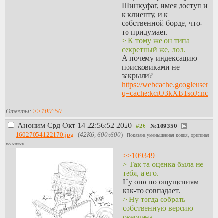
Шинкуфаг, имея доступ и
к клиенту, и к
собственной борде, что-
то придумает.
> К тому же он типа
секретный же, лол.
А почему индексацию
поисковиками не
закрыли?
https://webcache.googleuserco
q=cache:kciO3kXB1soJ:inch.e
Ответы:
>>109350
Аноним
Срд Окт 14 22:56:52 2020
№
109350
16027054122170.jpg
(
42Кб, 600x600
)
Показана уменьшенная копия, оригинал
по клику.
>>109349
> Так та оценка была не
тебя, а его.
Ну оно по ощущениям
как-то совпадает.
> Ну тогда собрать
собственную версию
оверчана.