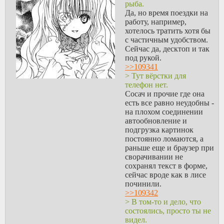
рыба.
Да, но время поездки на
работу, например,
хотелось тратить хотя бы
с частичным удобством.
Сейчас да, десктоп и так
под рукой.
>>109341
> Тут вёрстки для
телефон нет.
Сосач и прочие где она
есть все равно неудобны -
на плохом соединении
автообновление и
подгрузка картинок
постоянно ломаются, а
раньше еще и браузер при
сворачивании не
сохранял текст в форме,
сейчас вроде как в лисе
починили.
>>109342
> В том-то и дело, что
состоялись, просто ты не
видел.