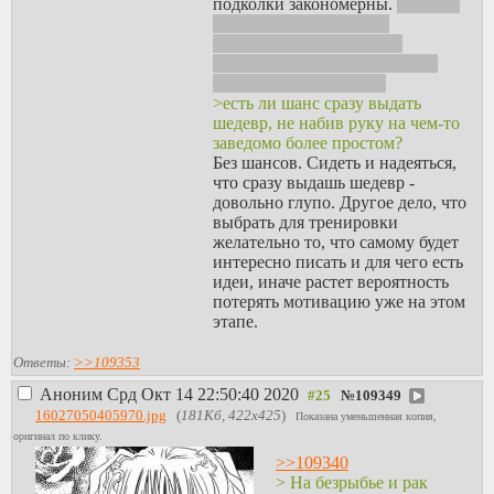
подколки закономерны.
Там еще
самый крупный в мире
радиотелескоп выполнял
функцию центра управления.
Смотрелось необычно.
>есть ли шанс сразу выдать
шедевр, не набив руку на чем-то
заведомо более простом?
Без шансов. Сидеть и надеяться,
что сразу выдашь шедевр -
довольно глупо. Другое дело, что
выбрать для тренировки
желательно то, что самому будет
интересно писать и для чего есть
идеи, иначе растет вероятность
потерять мотивацию уже на этом
этапе.
Ответы:
>>109353
Аноним
Срд Окт 14 22:50:40 2020
№
109349
16027050405970.jpg
(
181Кб, 422x425
)
Показана уменьшенная копия,
оригинал по клику.
>>109340
> На безрыбье и рак