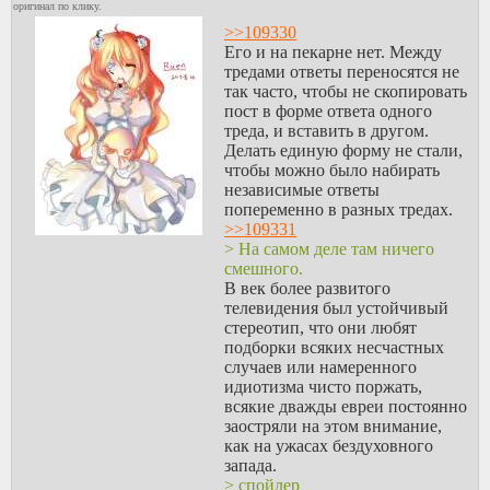
оригинал по клику.
>>109330
Его и на пекарне нет. Между
тредами ответы переносятся не
так часто, чтобы не скопировать
пост в форме ответа одного
треда, и вставить в другом.
Делать единую форму не стали,
чтобы можно было набирать
независимые ответы
попеременно в разных тредах.
>>109331
> На самом деле там ничего
смешного.
В век более развитого
телевидения был устойчивый
стереотип, что они любят
подборки всяких несчастных
случаев или намеренного
идиотизма чисто поржать,
всякие дважды евреи постоянно
заостряли на этом внимание,
как на ужасах бездуховного
запада.
> спойлер