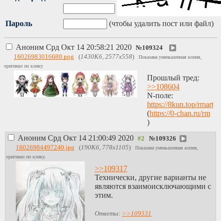
Пароль
(чтобы удалить пост или файл)
Аноним
Срд Окт 14 20:58:21 2020
№
109324
16026983016680.png
(
1430Кб, 2577x558
)
Показана уменьшенная копия,
оригинал по клику.
Прошлый тред:
>>108604
N-поле:
https://8kun.top/rmart
(
https://0-chan.ru/rm
)
Аноним
Срд Окт 14 21:00:49 2020
№
109326
16026984497240.jpg
(
190Кб, 778x1105
)
Показана уменьшенная копия,
оригинал по клику.
>>109317
Технически, другие варианты не
являются взаимоисключающими с
этим.
Ответы:
>>109331