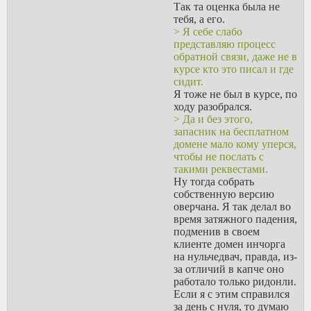
Так та оценка была не
тебя, а его.
> Я себе слабо
представляю процесс
обратной связи, даже не в
курсе кто это писал и где
сидит.
Я тоже не был в курсе, по
ходу разобрался.
> Да и без этого,
запасник на бесплатном
домене мало кому уперся,
чтобы не послать с
такими реквестами.
Ну тогда собрать
собственную версию
оверчана. Я так делал во
время затяжного падения,
подменив в своем
клиенте домен инчорга
на нульчедвач, правда, из-
за отличий в капче оно
работало только ридонли.
Если я с этим справился
за день с нуля, то думаю