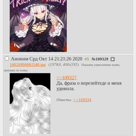
Аноним
Срд Окт 14 21:21:26 2020
№
109329
16026996863540.jpg
(
197Кб, 400x595
)
Показана уменьшенная копия,
оригинал по клику.
>>109327
Да, фраза о нерелейтеде и меня
удивила.
Ответы:
>>109334