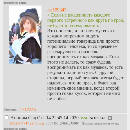
оригинал по клику.
>>109343
> Если не расценивать каждого
первого встречного как друга по гроб,
не будет и разочарований.
Это нонсенс, и вот почему: если в
каждом встречном видеть
потенциально товарища или просто
хорошего человека, то со временем
разочаруешься и начнешь
воспринимать их как мудаков. Если
этого не делать, то сразу будешь
воспринимать их как мудаков, то есть
результат один по сути. С другой
стороны, первый человек всегда будет
надеяться, что не прав, и будет рад
изменить свое мнение, когда второй
просто говна кусок, который никого
не любит.
Ответы:
>>109351
Аноним
Срд Окт 14 22:45:14 2020
№
109348
16027047142940.jpg
(
997Кб, 2480x3508
)
Показана уменьшенная копия,
оригинал по клику.