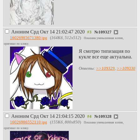
Аноним
Срд Окт 14 21:02:47 2020
№
109327
16026985671380.jpg
(
164Кб, 512x512
)
Показана уменьшенная копия,
оригинал по клику.
Я смотрю типизация по
кукле все еще актуальна.
Ответы:
>>109329
,
>>109330
Аноним
Срд Окт 14 21:04:15 2020
№
109328
16026986552110.jpg
(
155Кб, 800x850
)
Показана уменьшенная копия,
оригинал по клику.