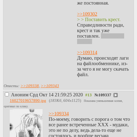
же постоянная.
>>109302
> > Поставить крест.
Справедливости ради,
крест и так уже
поставлен.
У Гинто на
платье.
>>109314
Думаю, происходят лаги
на файлообменнике, из-
за чего я не могу скачать
файл.
Ответы:
>>109338
,
>>109343
Аноним
Срд Окт 14 21:59:25 2020
№
109337
16027019657890.jpg
(
183Кб, 604x1125
)
Показана уменьшенная копия,
оригинал по клику.
>>109334
По-моему, говорить с порога о том что
все ранее встреченные ХХХ - мудаки,
это не по делу, ведь дела-то еще не
состоялось, и вообще весьма