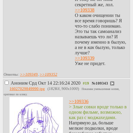
секретный же, лол.
>>109338
О каком очищении ты
все время говоришь? Я
что-то слабо понимаю.
Это ты так самоанализ
называешь что ли? И
почему именно в былую,
а не в
как
былую, только
лучше?
>>109339
Уже не придет.
Ответы:
>>109349
,
>>109352
Аноним
Срд Окт 14 22:16:24 2020
№
109343
16027029849990.jpg
(
182Кб, 900x1000
)
Показана уменьшенная копия,
оригинал по клику.
>>109336
> Злые совки вроде только в
одном фильме, возможно,
как раз с моджахедами.
Напрямую да, больше
мелкие подколки, вроде