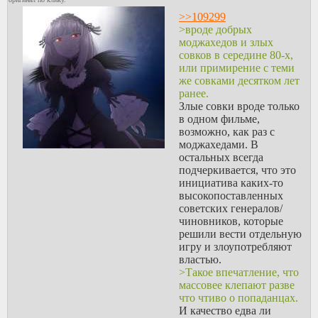
>>109299
>вроде добрых
моджахедов и злых
совков в середине 80-х,
или примирение с теми
же совками десятком лет
ранее.
Злые совки вроде только
в одном фильме,
возможно, как раз с
моджахедами. В
остальных всегда
подчеркивается, что это
инициатива каких-то
высокопоставленных
советских генералов/
чиновников, которые
решили вести отдельную
игру и злоупотребляют
властью.
>Такое впечатление, что
массовее клепают разве
что чтиво о попаданцах.
И качество едва ли