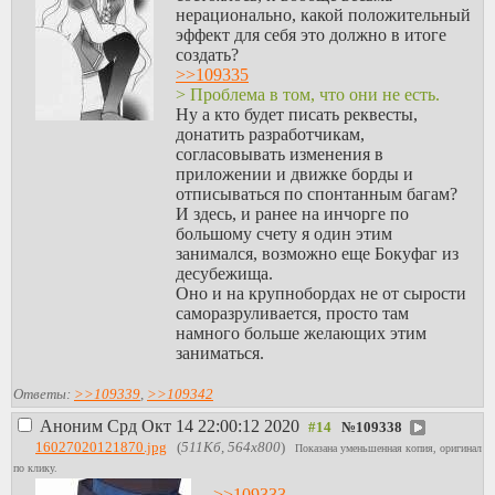
нерационально, какой положительный
эффект для себя это должно в итоге
создать?
>>109335
> Проблема в том, что они не есть.
Ну а кто будет писать реквесты,
донатить разработчикам,
согласовывать изменения в
приложении и движке борды и
отписываться по спонтанным багам?
И здесь, и ранее на инчорге по
большому счету я один этим
занимался, возможно еще Бокуфаг из
десубежища.
Оно и на крупнобордах не от сырости
саморазруливается, просто там
намного больше желающих этим
заниматься.
Ответы:
>>109339
,
>>109342
Аноним
Срд Окт 14 22:00:12 2020
№
109338
16027020121870.jpg
(
511Кб, 564x800
)
Показана уменьшенная копия, оригинал
по клику.
>>109333