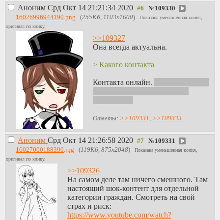
Аноним
Срд Окт 14 21:21:34 2020
№
109330
16026996944190.png
(
255Кб, 1103x1600
)
Показана уменьшенная копия,
оригинал по клику.
>>109327
Она всегда актуальна.
> Какого контакта
Контакта онлайн.
Все еще не могу
в мультиответ с переходом в
другой тред
Ответы:
>>109331
,
>>109333
Аноним
Срд Окт 14 21:26:58 2020
№
109331
16027000188390.jpg
(
119Кб, 875x2048
)
Показана уменьшенная копия,
оригинал по клику.
>>109326
На самом деле там ничего смешного. Там
настоящий шок-контент для отдельной
категории граждан. Смотреть на свой
страх и риск:
https://www.youtube.com/watch?