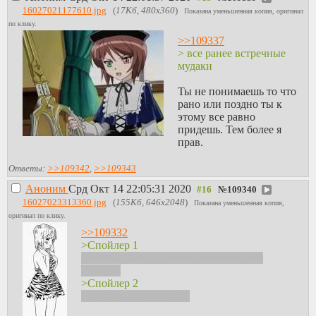
16027021177610.jpg
(
17Кб, 480x360
)
Показана уменьшенная копия, оригинал
по клику.
>>109337
> все ранее встречные
мудаки
Ты не понимаешь то что
рано или поздно ты к
этому все равно
придешь. Тем более я
прав.
Ответы:
>>109342
,
>>109343
Аноним
Срд Окт 14 22:05:31 2020
№
109340
16027023313360.jpg
(
155Кб, 646x2048
)
Показана уменьшенная копия,
оригинал по клику.
>>109332
>Спойлер 1
Это бесполезно в силу определённых
причин.
>Спойлер 2
Почему они сломаны?