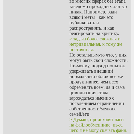
во многих сферах без этапа
заведомо проходных халтур
никак. Например, ради
всякой меты - как это
публиковать и
распространять, и как
реагировать на критику.
> задача более сложная и
нетривиальная, к тому же
постоянная.
Но остальным-то что, у них
могут быть свои сложности.
По-моему, подход попыток
удерживать внешний
нормальный облик все же
продуктивнее, чем всех
обременять всем, да и сама
цивилизация стала
зарождаться именно с
появленияем ограничений
собственности/мелких
семей/етц.
> Думаю, происходят лаги
на файлообменнике, из-за
чего я не могу скачать файл.