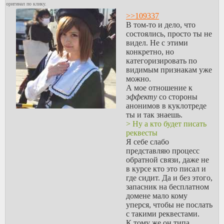
оригинал по клику.
>>109337
В том-то и дело, что
состоялись, просто ты не
видел. Не с этими
конкретно, но
категоризировать по
видимым признакам уже
можно.
А мое отношение к
эффекту
со стороны
анонимов в куклотреде
ты и так знаешь.
> Ну а кто будет писать
реквесты
Я себе слабо
представляю процесс
обратной связи, даже не
в курсе кто это писал и
где сидит. Да и без этого,
запасник на бесплатном
домене мало кому
уперся, чтобы не послать
с такими реквестами.
К тому же он типа