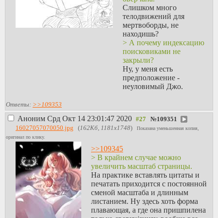
Слишком много
телодвижений для
мертвоборды, не
находишь?
> А почему индексацию
поисковиками не
закрыли?
Ну, у меня есть
предположение -
неуловимый Джо.
Ответы:
>>109353
Аноним
Срд Окт 14 23:01:47 2020
№
109351
16027057070050.jpg
(
162Кб, 1181x1748
)
Показана уменьшенная копия,
оригинал по клику.
>>109345
> В крайнем случае можно
увеличить масштаб страницы.
На практике вставлять цитаты и
печатать приходится с постоянной
сменой масштаба и длинным
листанием. Ну здесь хоть форма
плавающая, а где она пришпилена