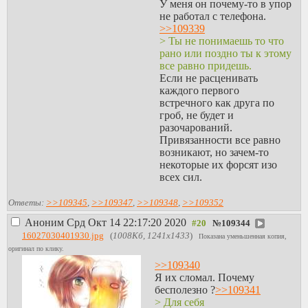
У меня он почему-то в упор
не работал с телефона.
>>109339
> Ты не понимаешь то что
рано или поздно ты к этому
все равно придешь.
Если не расценивать
каждого первого
встречного как друга по
гроб, не будет и
разочарований.
Привязанности все равно
возникают, но зачем-то
некоторые их форсят изо
всех сил.
Ответы:
>>109345
,
>>109347
,
>>109348
,
>>109352
Аноним
Срд Окт 14 22:17:20 2020
№
109344
16027030401930.jpg
(
1008Кб, 1241x1433
)
Показана уменьшенная копия,
оригинал по клику.
>>109340
Я их сломал. Почему
бесполезно ?
>>109341
> Для себя