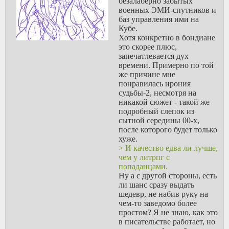
безалаберно забытых
военных ЭМИ-спутников и
баз управления ими на
Кубе.
Хотя конкретно в бондиане
это скорее плюс,
запечатлевается дух
времени. Примерно по той
же причине мне
понравилась ирония
судьбы-2, несмотря на
никакой сюжет - такой же
подробный слепок из
сытной середины 00-х,
после которого будет только
хуже.
> И качество едва ли лучше,
чем у литрпг с
попаданцами.
Ну а с другой стороны, есть
ли шанс сразу выдать
шедевр, не набив руку на
чем-то заведомо более
простом? Я не знаю, как это
в писательстве работает, но