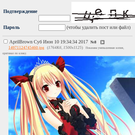
Подтверждение
Пароль
(чтобы удалить пост или файл)
AprilBrown
Суб Июн 10 19:34:34 2017
№
8
14971124745460.jpg
(
1764Кб, 1500x1125
)
Показана уменьшенная копия,
оригинал по клику.