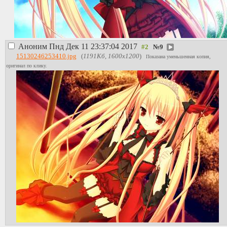
Аноним
Пнд Дек 11 23:37:04 2017
№
9
15130246253410.jpg
(
1191Кб, 1600x1200
)
Показана уменьшенная копия,
оригинал по клику.