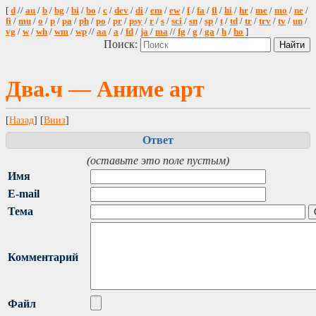
[
d
//
au
/
b
/
bg
/
bi
/
bo
/
c
/
dev
/
di
/
em
/
ew
/
f
/
fa
/
fl
/
hi
/
hr
/
me
/
mo
/
ne
/
fi
/
mu
/
o
/
p
/
pa
/
ph
/
po
/
pr
/
psy
/
r
/
s
/
sci
/
sn
/
sp
/
t
/
td
/
tr
/
trv
/
tv
/
un
/
vg
/
w
/
wh
/
wm
/
wp
//
aa
/
a
/
fd
/
ja
/
ma
//
fg
/
g
/
ga
/
h
/
ho
]
Поиск:
Два.ч — Аниме арт
[
Назад
] [
Вниз
]
Ответ
(оставьте это поле пустым)
Имя
E-mail
Тема
Комментарий
Файл