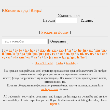
[
Обновить тред
][
Вверх
]
Удалить пост
Пароль
[
Раскрыть форму
]
[
d
//
au
/
b
/
bg
/
bi
/
bo
/
c
/
dev
/
di
/
em
/
ew
/
f
/
fa
/
fl
/
hi
/
hr
/
me
/
mo
/
ne
/
fi
/
mu
/
o
/
p
/
pa
/
ph
/
po
/
pr
/
psy
/
r
/
s
/
sci
/
sn
/
sp
/
t
/
td
/
tr
/
trv
/
tv
/
un
/
vg
/
w
/
wh
/
wm
/
wp
//
aa
/
a
/
fd
/
ja
/
ma
//
fg
/
g
/
ga
/
h
/
ho
]
-
pihaba 3.1 build
+
futaba
+
futallaby
-
Все права и копирайты на этой странице принадлежат правообладателям. За любую
размещенную информацию несет личную ответственность
постер (лицо, загрузившее эту информацию). Все комментарии принадлежат лицам,
отправившим их.
Если вы обнаружили информацию, размещённую против правил, пожалуйста,
сообщите нам
об этом.
All trademarks, copyrights, comments, and images on this page are owned by and are the
responsibility of their respective parties. If you find information violating the rules, please
report
it.