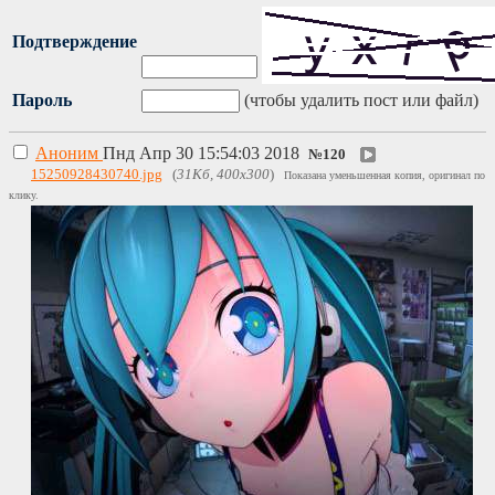
Подтверждение
Пароль
(чтобы удалить пост или файл)
Аноним
Пнд Апр 30 15:54:03 2018
№
120
15250928430740.jpg
(
31Кб, 400x300
)
Показана уменьшенная копия, оригинал по
клику.