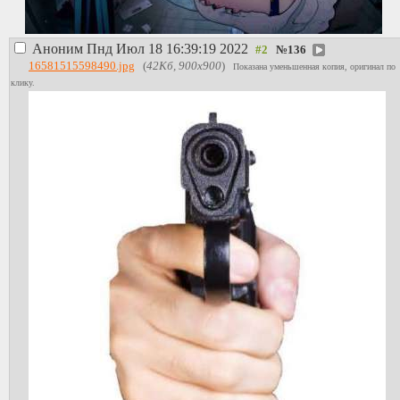
Аноним
Пнд Июл 18 16:39:19 2022
№
136
16581515598490.jpg
(
42Кб, 900x900
)
Показана уменьшенная копия, оригинал по
клику.