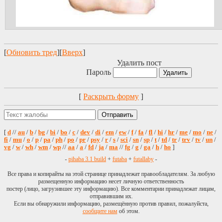
[
Обновить тред
][
Вверх
]
Удалить пост
Пароль
[
Раскрыть форму
]
[
d
//
au
/
b
/
bg
/
bi
/
bo
/
c
/
dev
/
di
/
em
/
ew
/
f
/
fa
/
fl
/
hi
/
hr
/
me
/
mo
/
ne
/
fi
/
mu
/
o
/
p
/
pa
/
ph
/
po
/
pr
/
psy
/
r
/
s
/
sci
/
sn
/
sp
/
t
/
td
/
tr
/
trv
/
tv
/
un
/
vg
/
w
/
wh
/
wm
/
wp
//
aa
/
a
/
fd
/
ja
/
ma
//
fg
/
g
/
ga
/
h
/
ho
]
-
pihaba 3.1 build
+
futaba
+
futallaby
-
Все права и копирайты на этой странице принадлежат правообладателям. За любую
размещенную информацию несет личную ответственность
постер (лицо, загрузившее эту информацию). Все комментарии принадлежат лицам,
отправившим их.
Если вы обнаружили информацию, размещённую против правил, пожалуйста,
сообщите нам
об этом.