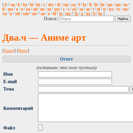
[
d
//
au
/
b
/
bg
/
bi
/
bo
/
c
/
dev
/
di
/
em
/
ew
/
f
/
fa
/
fl
/
hi
/
hr
/
me
/
mo
/
ne
/
fi
/
mu
/
o
/
p
/
pa
/
ph
/
po
/
pr
/
psy
/
r
/
s
/
sci
/
sn
/
sp
/
t
/
td
/
tr
/
trv
/
tv
/
un
/
vg
/
w
/
wh
/
wm
/
wp
//
aa
/
a
/
fd
/
ja
/
ma
//
fg
/
g
/
ga
/
h
/
ho
]
Поиск:
Два.ч — Аниме арт
[
Назад
] [
Вниз
]
Ответ
(оставьте это поле пустым)
Имя
E-mail
Тема
Комментарий
Файл