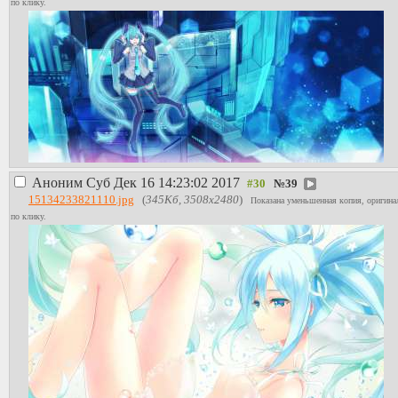
по клику.
Аноним
Суб Дек 16 14:23:02 2017
№
39
15134233821110.jpg
(
345Кб, 3508x2480
)
Показана уменьшенная копия, оригина
по клику.