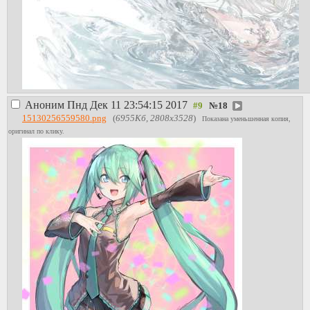
Аноним
Пнд Дек 11 23:54:15 2017
№
18
15130256559580.png
(
6955Кб, 2808x3528
)
Показана уменьшенная копия,
оригинал по клику.