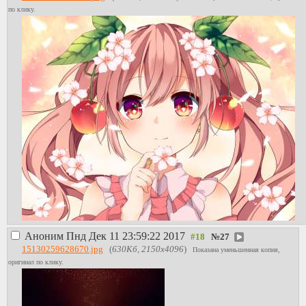
по клику.
Аноним
Пнд Дек 11 23:59:22 2017
№
27
15130259628670.jpg
(
630Кб, 2150x4096
)
Показана уменьшенная копия,
оригинал по клику.