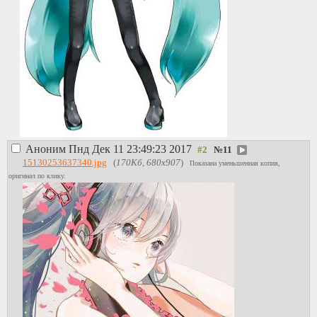
Аноним
Пнд Дек 11 23:49:23 2017
№
11
15130253637340.jpg
(
170Кб, 680x907
)
Показана уменьшенная копия,
оригинал по клику.