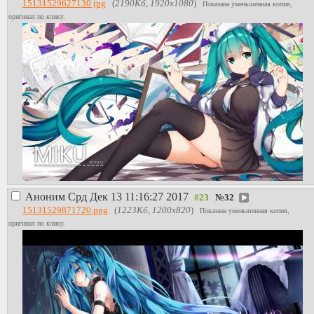
15131529627130.jpg
(
2190Кб, 1920x1080
)
Показана уменьшенная копия,
оригинал по клику.
Аноним
Срд Дек 13 11:16:27 2017
№
32
15131529871720.png
(
1223Кб, 1200x820
)
Показана уменьшенная копия,
оригинал по клику.