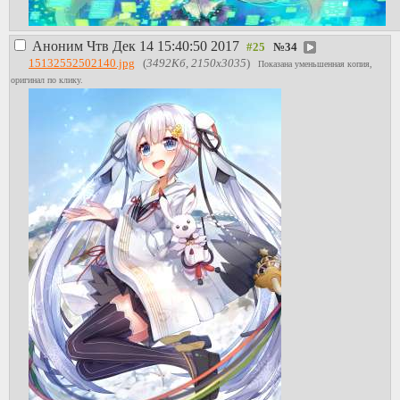
Аноним
Чтв Дек 14 15:40:50 2017
№
34
15132552502140.jpg
(
3492Кб, 2150x3035
)
Показана уменьшенная копия,
оригинал по клику.