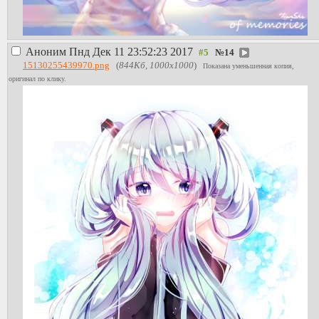
Аноним
Пнд Дек 11 23:52:23 2017
№
14
15130255439970.png
(
844Кб, 1000x1000
)
Показана уменьшенная копия,
оригинал по клику.