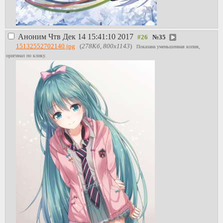
Аноним
Чтв Дек 14 15:41:10 2017
№
35
15132552702140.jpg
(
278Кб, 800x1143
)
Показана уменьшенная копия,
оригинал по клику.