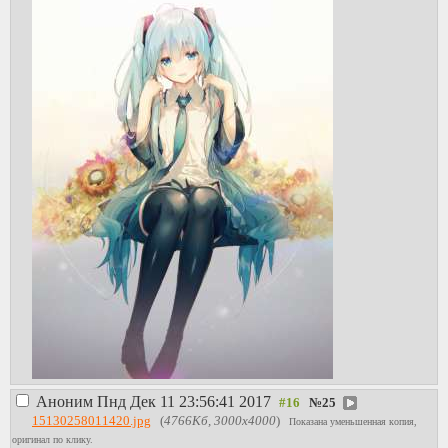
Аноним
Пнд Дек 11 23:56:41 2017
№
25
15130258011420.jpg
(
4766Кб, 3000x4000
)
Показана уменьшенная копия,
оригинал по клику.