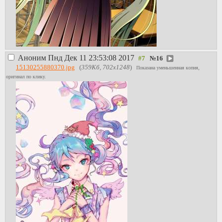
Аноним
Пнд Дек 11 23:53:08 2017
№
16
15130255880370.jpg
(
359Кб, 702x1248
)
Показана уменьшенная копия,
оригинал по клику.