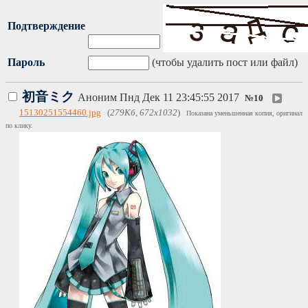
Подтверждение
Пароль
(чтобы удалить пост или файл)
初音ミク
Аноним
Пнд Дек 11 23:45:55 2017
№
10
15130251554460.jpg
(
279Кб, 672x1032
)
Показана уменьшенная копия, оригинал
по клику.