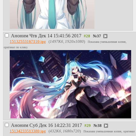
Аноним
Чтв Дек 14 15:41:56 2017
№
37
15132553167110.jpg
(
1497Кб, 1920x1080
)
Показана уменьшенная копия,
оригинал по клику.
Аноним
Суб Дек 16 14:22:31 2017
№
38
15134233513380.jpg
(
432Кб, 1680x720
)
Показана уменьшенная копия, оригинал