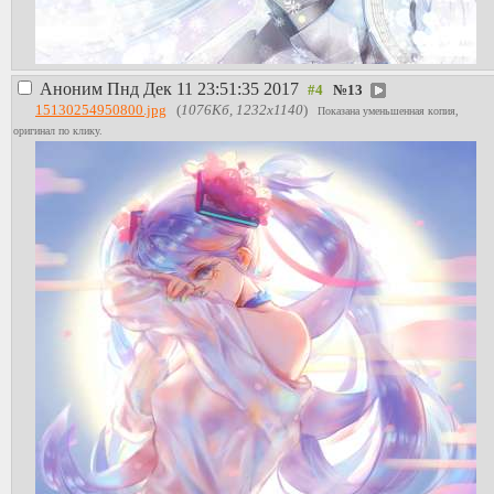
Аноним
Пнд Дек 11 23:51:35 2017
№
13
15130254950800.jpg
(
1076Кб, 1232x1140
)
Показана уменьшенная копия,
оригинал по клику.