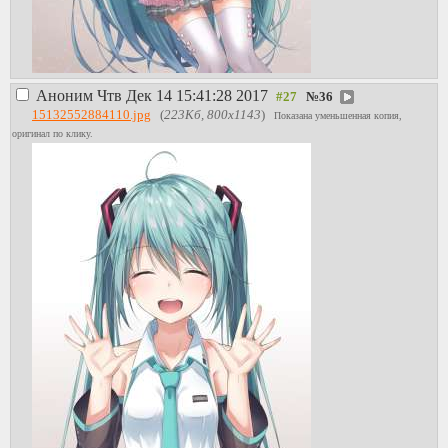
Аноним
Чтв Дек 14 15:41:28 2017
№
36
15132552884110.jpg
(
223Кб, 800x1143
)
Показана уменьшенная копия,
оригинал по клику.