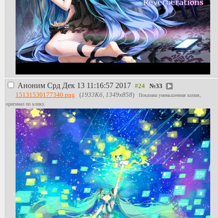
Аноним
Срд Дек 13 11:16:57 2017
№
33
15131530177340.png
(
1933Кб, 1349x858
)
Показана уменьшенная копия,
оригинал по клику.