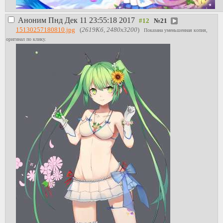
Аноним
Пнд Дек 11 23:55:18 2017
№
21
15130257180810.jpg
(
2619Кб, 2480x3200
)
Показана уменьшенная копия,
оригинал по клику.