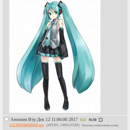
Аноним
Втр Дек 12 11:06:00 2017
№
30
15130659609060.jpg
(
485Кб, 2480x3508
)
Показана уменьшенная копия,