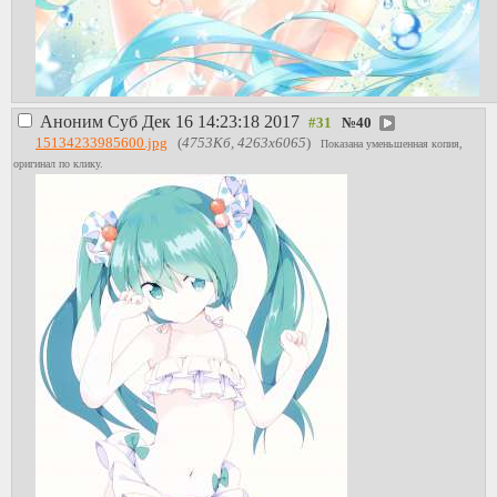
Аноним
Суб Дек 16 14:23:18 2017
№
40
15134233985600.jpg
(
4753Кб, 4263x6065
)
Показана уменьшенная копия,
оригинал по клику.