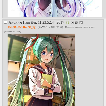
Аноним
Пнд Дек 11 23:52:44 2017
№
15
15130255646770.jpg
(
199Кб, 710x1000
)
Показана уменьшенная копия,
оригинал по клику.