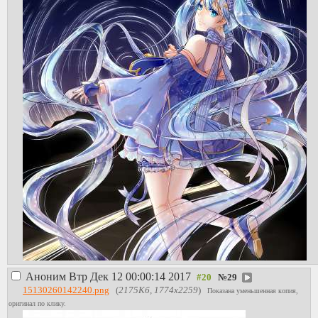
Аноним
Втр Дек 12 00:00:14 2017
№
29
15130260142240.png
(
2175Кб, 1774x2259
)
Показана уменьшенная копия,
оригинал по клику.