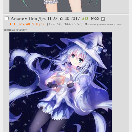
Аноним
Пнд Дек 11 23:55:40 2017
№
22
15130257401510.jpg
(
1276Кб, 1000x1151
)
Показана уменьшенная копия,
оригинал по клику.