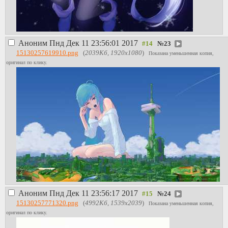
Аноним
Пнд Дек 11 23:56:01 2017
№
23
15130257619910.png
(
2039Кб, 1920x1080
)
Показана уменьшенная копия,
оригинал по клику.
Аноним
Пнд Дек 11 23:56:17 2017
№
24
15130257771320.png
(
4992Кб, 1539x2039
)
Показана уменьшенная копия,
оригинал по клику.