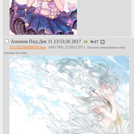
Аноним
Пнд Дек 11 23:53:26 2017
№
17
15130256069950.png
(
4917Кб, 2250x2201
)
Показана уменьшенная копия,
оригинал по клику.