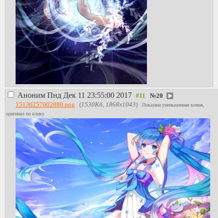
Аноним
Пнд Дек 11 23:55:00 2017
№
20
15130257002880.png
(
1530Кб, 1868x1043
)
Показана уменьшенная копия,
оригинал по клику.