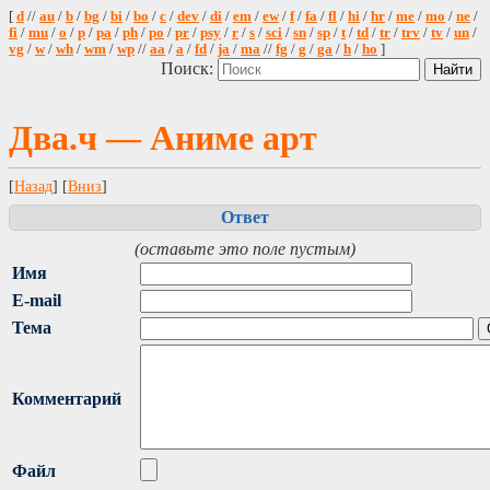
[
d
//
au
/
b
/
bg
/
bi
/
bo
/
c
/
dev
/
di
/
em
/
ew
/
f
/
fa
/
fl
/
hi
/
hr
/
me
/
mo
/
ne
/
fi
/
mu
/
o
/
p
/
pa
/
ph
/
po
/
pr
/
psy
/
r
/
s
/
sci
/
sn
/
sp
/
t
/
td
/
tr
/
trv
/
tv
/
un
/
vg
/
w
/
wh
/
wm
/
wp
//
aa
/
a
/
fd
/
ja
/
ma
//
fg
/
g
/
ga
/
h
/
ho
]
Поиск:
Два.ч — Аниме арт
[
Назад
] [
Вниз
]
Ответ
(оставьте это поле пустым)
Имя
E-mail
Тема
Комментарий
Файл