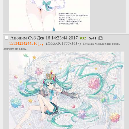
Аноним
Суб Дек 16 14:23:44 2017
№
41
15134234244510.jpg
(
1993Кб, 1800x1417
)
Показана уменьшенная копия,
оригинал по клику.