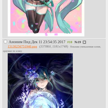
Аноним
Пнд Дек 11 23:54:35 2017
№
19
15130256751940.png
(
3378Кб, 1181x1748
)
Показана уменьшенная копия,
оригинал по клику.