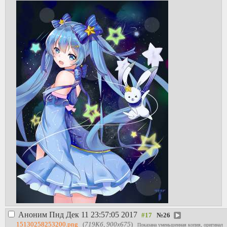
Аноним
Пнд Дек 11 23:57:05 2017
№
26
15130258253200.png
(
719Кб, 900x675
)
Показана уменьшенная копия, оригинал