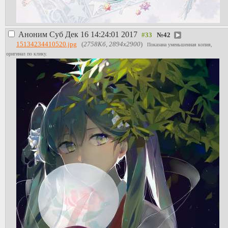
Аноним
Суб Дек 16 14:24:01 2017
№
42
15134234410520.jpg
(
2758Кб, 2894x2900
)
Показана уменьшенная копия,
оригинал по клику.