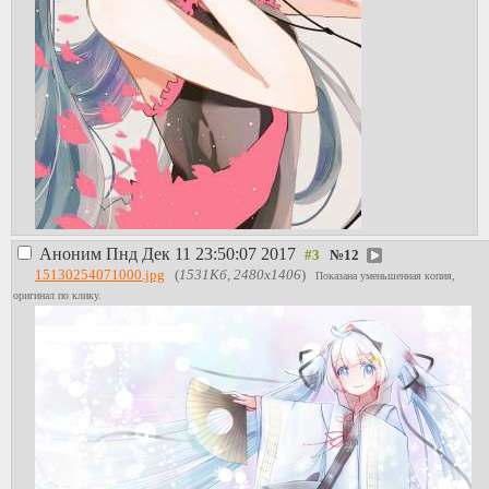
Аноним
Пнд Дек 11 23:50:07 2017
№
12
15130254071000.jpg
(
1531Кб, 2480x1406
)
Показана уменьшенная копия,
оригинал по клику.