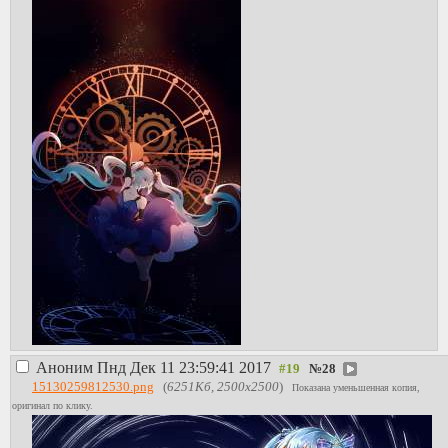
Аноним
Пнд Дек 11 23:59:41 2017
№
28
15130259812530.png
(
6251Кб, 2500x2500
)
Показана уменьшенная копия,
оригинал по клику.